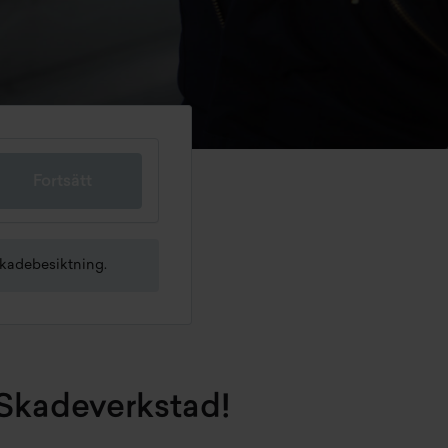
Fortsätt
skadebesiktning.
 Skadeverkstad!