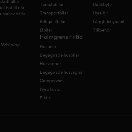
skott
eller
Tjänstebilar
Däckbyte
äckhotell
d
är
Transportbilar
Hyra bil
 urval av både
.
Billiga elbilar
Långtidshyra bil
Elbilar
Tillbehör
Holmgrens Fritid
–
Nyköping
–
Husbilar
Begagnade husbilar
Husvagnar
Begagnade husvagnar
Campervan
Hyra husbil
Plåtis