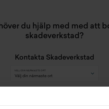
höver du hjälp med med att b
skadeverkstad?
Kontakta Skadeverkstad
VÄLJ DIN NÄRMASTE ORT