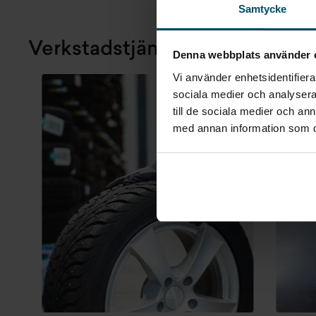
Samtycke
Verkstadstjänster
Gå till Verkstad
Denna webbplats använder 
Vi använder enhetsidentifierar
sociala medier och analysera 
till de sociala medier och a
med annan information som du 