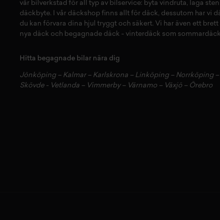
vår
bilverkstad
för all typ av
bilservice:
byta vindruta,
laga sten
däckbyte
. I vår
däckshop
finns allt för
däck
,
dessutom har vi
d
du kan förvara dina
hjul
tryggt och säkert.
Vi har även ett brett
nya däck
och
begagnade däck
-
vinterdäck
som
sommardäck
Hitta begagnade bilar nära dig
Jönköping
–
Kalmar
–
Karlskrona
–
Linköping
–
Norrköping
Skövde
-
Vetlanda
–
Vimmerby
–
Värnamo
–
Växjö
–
Örebro