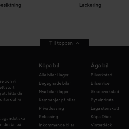
tning
Lackering
Till toppen
Köpa bil
Äga bil
Alla bilar i lager
Bilverkstad
re och vi
Begagnade bilar
Bilservice
tt stort
Nya bilar i lager
Skadeverkstad
 att hitta din
orter och vi
Kampanjer på bilar
Byt vindruta
Privatleasing
Laga stenskott
Releasing
Köpa Däck
tt ägandet ska
n din bil på
Inkommande bilar
Vinterdäck