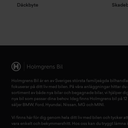
Däckbyte
Skadebesik
Holmgrens Bil är en av Sveriges största familjeägda bilhandla
fokuserar på ditt liv med bilen. På våra anläggningar hittar du e
sortiment av både
nya bilar
och
begagnade bilar,
vi hjälper dig
nya bil
som passar dina behov. Idag finns Holmgrens bil på 12 
säljer
BMW
,
Ford
,
Hyundai
,
Nissan
,
MG
och
MINI
.
Vi finns här för dig genom hela ditt liv med bilen och tycker a
vara enkelt och bekymmersfritt. Hos oss kan du tryggt lämna i