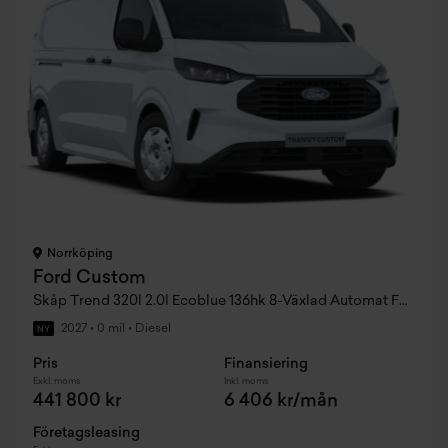
Norrköping
Ford Custom
Skåp Trend 320l 2.0l Ecoblue 136hk 8-Växlad Automat FWD Diesel
2027
•
0 mil
•
Diesel
NY
Pris
Finansiering
Exkl. moms
Inkl. moms
441 800 kr
6 406 kr/mån
Företagsleasing