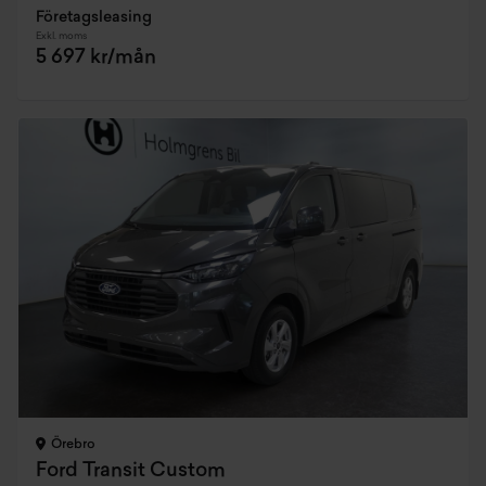
Företagsleasing
Exkl. moms
5 697 kr/mån
Örebro
Ford Transit Custom