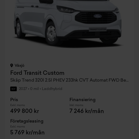
Växjö
Ford Transit Custom
Skåp Trend 320l 2.5l PHEV 233hk CVT Automat FWD Bensin
2027
•
0 mil
•
Laddhybrid
NY
Pris
Finansiering
Exkl. moms
Inkl. moms
499 800 kr
7 246 kr/mån
Företagsleasing
Exkl. moms
5 769 kr/mån