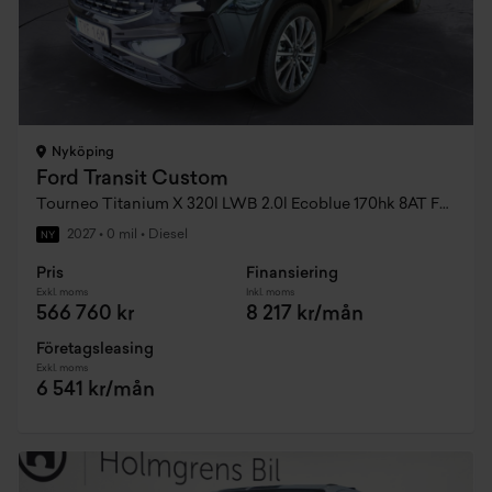
Nyköping
Ford Transit Custom
Tourneo Titanium X 320l LWB 2.0l Ecoblue 170hk 8AT FWD Diesel
2027
•
0 mil
•
Diesel
NY
Pris
Finansiering
Exkl. moms
Inkl. moms
566 760 kr
8 217 kr/mån
Företagsleasing
Exkl. moms
6 541 kr/mån