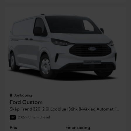
Jönköping
Ford Custom
Skåp Trend 320l 2.0l Ecoblue 136hk 8-Växlad Automat FWD Diesel
2027
•
0 mil
•
Diesel
NY
Pris
Finansiering