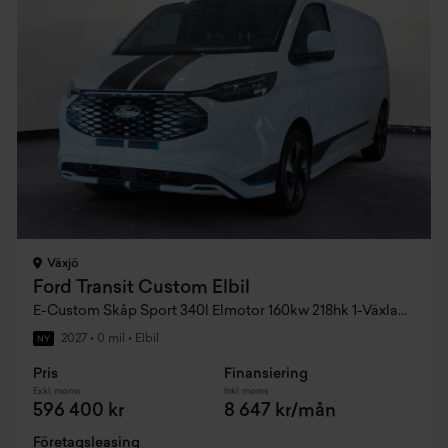
Växjö
Ford Transit Custom Elbil
E-Custom Skåp Sport 340l Elmotor 160kw 218hk 1-Växlad AWD El
2027
•
0 mil
•
Elbil
NY
Pris
Finansiering
Exkl. moms
Inkl. moms
596 400 kr
8 647 kr/mån
Företagsleasing