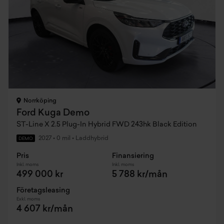
Norrköping
Ford Kuga Demo
ST-Line X 2.5 Plug-In Hybrid FWD 243hk Black Edition
2027
•
0 mil
•
Laddhybrid
DEMO
Pris
Finansiering
Inkl. moms
Inkl. moms
499 000 kr
5 788 kr/mån
Företagsleasing
Exkl. moms
4 607 kr/mån