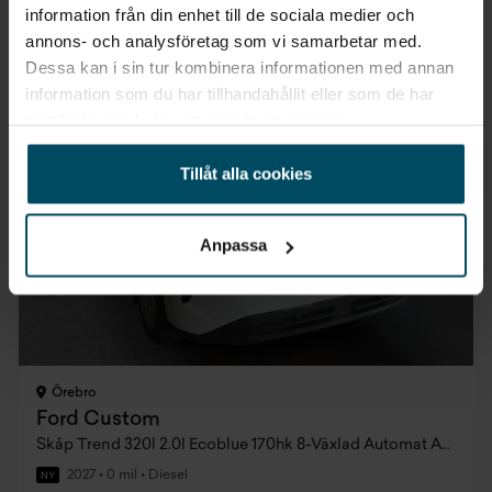
5 445 kr/mån
information från din enhet till de sociala medier och
annons- och analysföretag som vi samarbetar med.
Dessa kan i sin tur kombinera informationen med annan
information som du har tillhandahållit eller som de har
samlat in när du har använt deras tjänster.
Tillåt alla cookies
Anpassa
Örebro
Ford Custom
Skåp Trend 320l 2.0l Ecoblue 170hk 8-Växlad Automat AWD Diesel
2027
•
0 mil
•
Diesel
NY