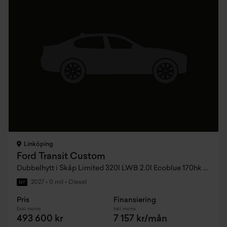
Linköping
Ford Transit Custom
Dubbelhytt i Skåp Limited 320l LWB 2.0l Ecoblue 170hk 8AT FWD Diesel
2027
•
0 mil
•
Diesel
NY
Pris
Finansiering
Exkl. moms
Inkl. moms
493 600 kr
7 157 kr/mån