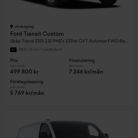
Jönköping
Ford Transit Custom
Skåp Trend 320l 2.5l PHEV 233hk CVT Automat FWD Bensin
2027
•
0 mil
•
Laddhybrid
NY
Pris
Finansiering
Exkl. moms
Inkl. moms
499 800 kr
7 246 kr/mån
Företagsleasing
Exkl. moms
5 769 kr/mån