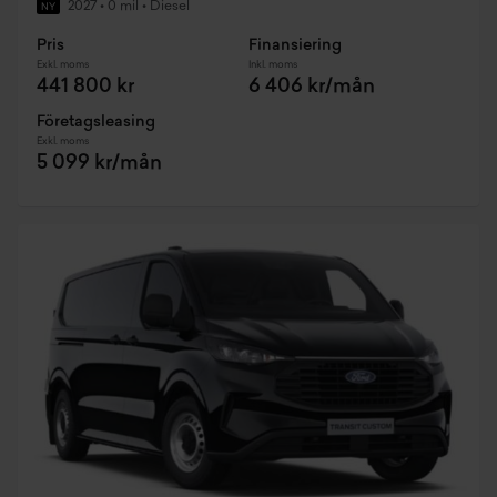
2027
•
0 mil
•
Diesel
NY
Pris
Finansiering
Exkl. moms
Inkl. moms
441 800 kr
6 406 kr/mån
Företagsleasing
Exkl. moms
5 099 kr/mån