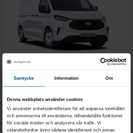
Norrköping
Ford Transit Custom
Samtycke
Information
Om
Skåp Trend 320l 2.0l Ecoblue 170hk 8-Växlad Automat AWD Diesel
2027
•
0 mil
•
Diesel
NY
Denna webbplats använder cookies
Pris
Finansiering
Exkl. moms
Inkl. moms
Vi använder enhetsidentifierare för att anpassa innehållet
471 800 kr
6 840 kr/mån
och annonserna till användarna, tillhandahålla funktioner
för sociala medier och analysera vår trafik. Vi
Företagsleasing
Exkl. moms
vidarebefordrar även sådana identifierare och annan