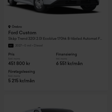
Örebro
Ford Custom
Skåp Trend 320l 2.0l Ecoblue 170hk 8-Växlad Automat FWD Diesel
2027
•
0 mil
•
Diesel
NY
Pris
Finansiering
Exkl. moms
Inkl. moms
451 800 kr
6 551 kr/mån
Företagsleasing
Exkl. moms
5 215 kr/mån