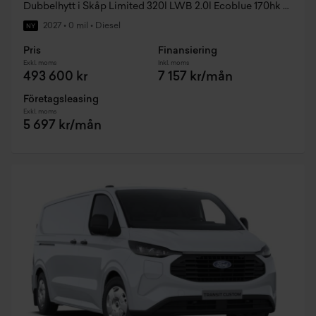
Dubbelhytt i Skåp Limited 320l LWB 2.0l Ecoblue 170hk 8AT FWD Diesel
2027
•
0 mil
•
Diesel
NY
Pris
Finansiering
Exkl. moms
Inkl. moms
493 600 kr
7 157 kr/mån
Företagsleasing
Exkl. moms
5 697 kr/mån