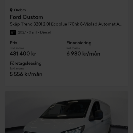
Örebro
Ford Custom
Skåp Trend 320l 2.0l Ecoblue 170hk 8-Växlad Automat AWD Diesel
2027
•
0 mil
•
Diesel
NY
Pris
Finansiering
Exkl. moms
Inkl. moms
481 400 kr
6 980 kr/mån
Företagsleasing
Exkl. moms
5 556 kr/mån