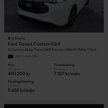
Linköping
Ford Transit Custom Elbil
E-Custom Skåp Trend 340l Elmotor 100kW 136hk 1-Växlad Rwd El
2027
•
0 mil
•
Elbil
NY
Pris
Finansiering
Exkl. moms
Inkl. moms
490 200 kr
7 107 kr/mån
Företagsleasing
Exkl. moms
5 658 kr/mån