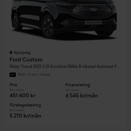
Nyköping
Ford Custom
Skåp Trend 320l 2.0l Ecoblue 136hk 8-Växlad Automat FWD Diesel
2027
•
0 mil
•
Diesel
NY
Pris
Finansiering
Exkl. moms
Inkl. moms
451 400 kr
6 545 kr/mån
Företagsleasing
Exkl. moms
5 210 kr/mån