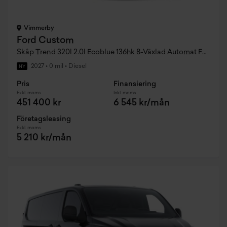
Vimmerby
Ford Custom
Skåp Trend 320l 2.0l Ecoblue 136hk 8-Växlad Automat FWD Diesel
2027
•
0 mil
•
Diesel
NY
Pris
Finansiering
Exkl. moms
Inkl. moms
451 400 kr
6 545 kr/mån
Företagsleasing
Exkl. moms
5 210 kr/mån