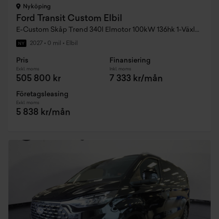
Nyköping
Ford Transit Custom Elbil
E-Custom Skåp Trend 340l Elmotor 100kW 136hk 1-Växlad Rwd El Dubbla Skjutdörrar
2027
•
0 mil
•
Elbil
NY
Pris
Finansiering
Exkl. moms
Inkl. moms
505 800 kr
7 333 kr/mån
Företagsleasing
Exkl. moms
5 838 kr/mån