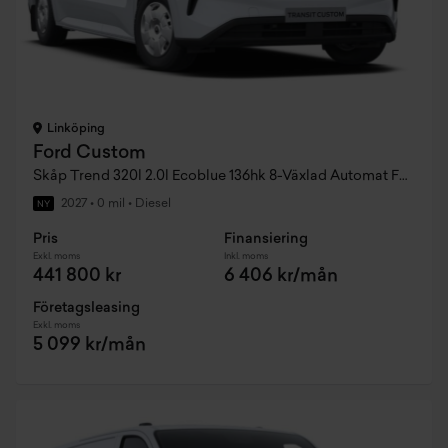
Linköping
Ford Custom
Skåp Trend 320l 2.0l Ecoblue 136hk 8-Växlad Automat FWD Diesel
2027
•
0 mil
•
Diesel
NY
Pris
Finansiering
Exkl. moms
Inkl. moms
441 800 kr
6 406 kr/mån
Företagsleasing
Exkl. moms
5 099 kr/mån