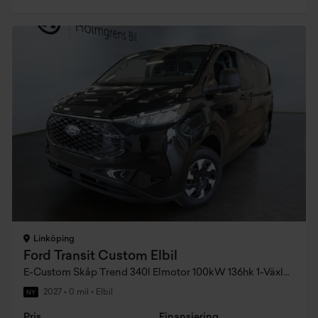
Linköping
Ford Transit Custom Elbil
E-Custom Skåp Trend 340l Elmotor 100kW 136hk 1-Växlad Rwd El Dubbla Skjutdörrar
2027
•
0 mil
•
Elbil
NY
Pris
Finansiering