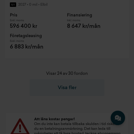
2027
•
0 mil
•
Elbil
NY
Pris
Finansiering
Exkl. moms
Inkl. moms
596 400 kr
8 647 kr/mån
Företagsleasing
Exkl. moms
6 883 kr/mån
Visar 24 av 30 fordon
Visa fler
Att låna kostar pengar!
Om du inte kan betala tillbaka skulden i tid riskerar
du en betalningsanmärkning. Det kan leda till
svårigheter att få hyra bostad, teckna abonnemang