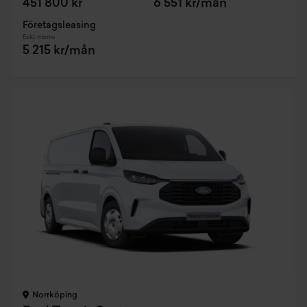
451 800 kr
6 551 kr/mån
Företagsleasing
Exkl. moms
5 215 kr/mån
Norrköping