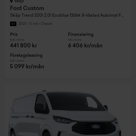
Växjö
Ford Custom
Skåp Trend 320l 2.0l Ecoblue 136hk 8-Växlad Automat FWD Diesel
2027
•
0 mil
•
Diesel
NY
Pris
Finansiering
Exkl. moms
Inkl. moms
441 800 kr
6 406 kr/mån
Företagsleasing
Exkl. moms
5 099 kr/mån