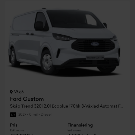
Växjö
Ford Custom
Skåp Trend 320l 2.0l Ecoblue 170hk 8-Växlad Automat FWD Diesel
2027
•
0 mil
•
Diesel
NY
Pris
Finansiering
Exkl. moms
Inkl. moms