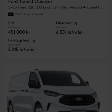
Ford Transit Custom
Skåp Trend 320l 2.0l Ecoblue 170hk 8-Växlad Automat FWD Diesel
2027
•
0 mil
•
Diesel
NY
Pris
Finansiering
Exkl. moms
Inkl. moms
451 800 kr
6 551 kr/mån
Företagsleasing
Exkl. moms
5 215 kr/mån