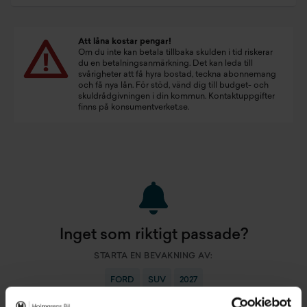
Att låna kostar pengar!
Om du inte kan betala tillbaka skulden i tid riskerar
du en betalningsanmärkning. Det kan leda till
svårigheter att få hyra bostad, teckna abonnemang
och få nya lån. För stöd, vänd dig till budget- och
skuldrådgivningen i din kommun. Kontaktuppgifter
finns på
konsumentverket.se
.
Inget som riktigt passade?
STARTA EN BEVAKNING AV:
FORD
SUV
2027