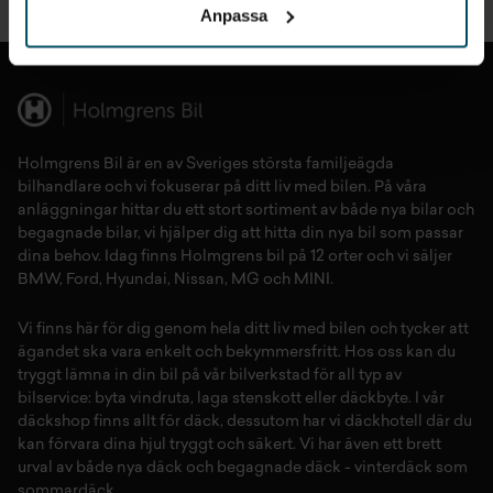
Anpassa
Till toppen
Holmgrens Bil är en av Sveriges största familjeägda
bilhandlare och vi fokuserar på ditt liv med bilen. På våra
anläggningar hittar du ett stort sortiment av både
nya bilar
och
begagnade bilar,
vi hjälper dig att hitta din
nya bil
som passar
dina behov. Idag finns Holmgrens bil på 12 orter och vi säljer
BMW
,
Ford
,
Hyundai
,
Nissan
,
MG
och
MINI
.
Vi finns här för dig genom hela ditt liv med bilen och tycker att
ägandet ska vara enkelt och bekymmersfritt. Hos oss kan du
tryggt lämna in din bil på vår
bilverkstad
för all typ av
bilservice:
byta vindruta,
laga stenskott
eller
däckbyte
. I vår
däckshop
finns allt för
däck
,
dessutom har vi
däckhotell
d
är du
kan förvara dina
hjul
tryggt och säkert.
Vi har även ett brett
urval av både
nya däck
och
begagnade däck
-
vinterdäck
som
sommardäck.