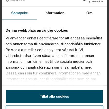
Jag vill starta en bevakning
Samtycke
Information
Om
Fyll in din e-postadress så skickar vi ett mail direkt
när vi får in fordon som motsvarar din sökning.
Denna webbplats använder cookies
Vi använder enhetsidentifierare för att anpassa innehållet
E-POST
Bevaka
och annonserna till användarna, tillhandahålla funktioner
för sociala medier och analysera vår trafik. Vi
Alla personuppgifter som skickas in till Holmgrens kommer att
vidarebefordrar även sådana identifierare och annan
behandlas enligt bestämmelserna i EU:s dataskyddsförordningen
information från din enhet till de sociala medier och
(GDPR).
Här
kan du läsa mer om hur vi behandlar dina
personuppgifter.
annons- och analysföretag som vi samarbetar med.
Dessa kan i sin tur kombinera informationen med annan
information som du har tillhandahållit eller som de har
samlat in när du har använt deras tjänster.
Tillåt alla cookies
Snabblänkar