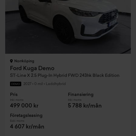
Norrköping
Ford Kuga Demo
ST-Line X 2.5 Plug-In Hybrid FWD 243hk Black Edition
2027
•
0 mil
•
Laddhybrid
DEMO
Pris
Finansiering
Inkl. moms
Inkl. moms
499 000 kr
5 788 kr/mån
Företagsleasing
Exkl. moms
4 607 kr/mån