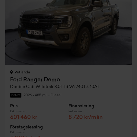
Vetlanda
Ford Ranger Demo
Double Cab Wildtrak 3.0l Td V6 240 hk 10AT
2026
•
485 mil
•
Diesel
DEMO
Pris
Finansiering
Exkl. moms
Inkl. moms
601 460 kr
8 720 kr/mån
Företagsleasing
Exkl. moms