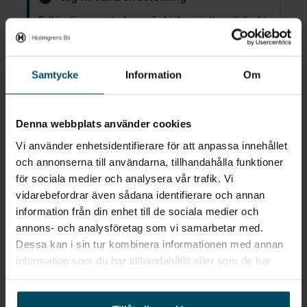
Fyll in din e-postadress så skickar vi ett mail direkt
när vi får in fordon som motsvarar din sökning.
Samtycke
Information
Om
E-POST
Bevaka
Denna webbplats använder cookies
Alla personuppgifter som skickas in till Holmgrens kommer att
behandlas enligt bestämmelserna i EU:s dataskyddsförordningen
Vi använder enhetsidentifierare för att anpassa innehållet
(GDPR).
Här
kan du läsa mer om hur vi behandlar dina
personuppgifter.
och annonserna till användarna, tillhandahålla funktioner
för sociala medier och analysera vår trafik. Vi
vidarebefordrar även sådana identifierare och annan
information från din enhet till de sociala medier och
annons- och analysföretag som vi samarbetar med.
Snabblänkar
Dessa kan i sin tur kombinera informationen med annan
information som du har tillhandahållit eller som de har
samlat in när du har använt deras tjänster.