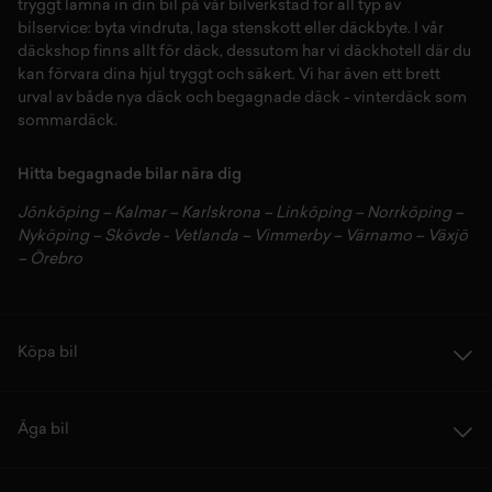
tryggt lämna in din bil på vår
bilverkstad
för all typ av
bilservice:
byta vindruta,
laga stenskott
eller
däckbyte
. I vår
däckshop
finns allt för
däck
,
dessutom har vi
däckhotell
d
är du
kan förvara dina
hjul
tryggt och säkert.
Vi har även ett brett
urval av både
nya däck
och
begagnade däck
-
vinterdäck
som
sommardäck.
Hitta begagnade bilar nära dig
Jönköping
–
Kalmar
–
Karlskrona
–
Linköping
–
Norrköping
–
Nyköping
–
Skövde
-
Vetlanda
–
Vimmerby
–
Värnamo
–
Växjö
–
Örebro
Köpa bil
Äga bil