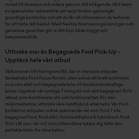
mötet till leverans och vidare genom ditt bilägande. Vårt team
av specialister säkerställer att varje fordon genomgår
grundliga kontroller och att du får all information du behöver
för att fatta rätt beslut. Med flexibla finansieringslösningar och
generösa garantier gör vi ditt köp både tryggt och
bekymmersfritt.
Utforska mer än Begagnade Ford Pick-Up -
Upptäck hela vårt utbud
Välkommen till Holmgrens Bil, där vi inte bara erbjuder
fantastiska Ford Focus Kombi, utan också ett brett sortiment
av andra
elbil
och
begagnade bilar
till konkurrenskraftiga
priser. Upptäck vår rymliga
7 sitsig bil
och vårt
begagnad SUV
-
utbud, som kombinerar stil och funktionalitet. För den
miljömedvetna, utforska våra
laddhybrid
-alternativ. Vår
Ford
-
kollektion erbjuder också spännande val som
Ford 7 sits
,
begagnad Ford
,
Ford elbil
,
Ford laddhybrid & hybrid
och
Ford
SUV
. Låt oss i vår roll som bilhandlare hjälpa dig hitta den
perfekta bilen för dina behov.