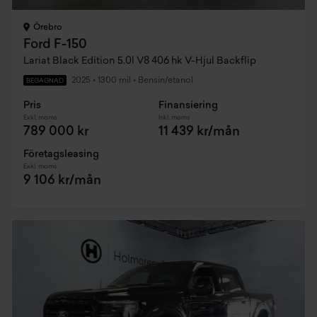
Örebro
Ford F-150
Lariat Black Edition 5.0l V8 406 hk V-Hjul Backflip
2025
•
1300 mil
•
Bensin/etanol
BEGAGNAD
Pris
Finansiering
Exkl. moms
Inkl. moms
789 000 kr
11 439 kr/mån
Företagsleasing
Exkl. moms
9 106 kr/mån