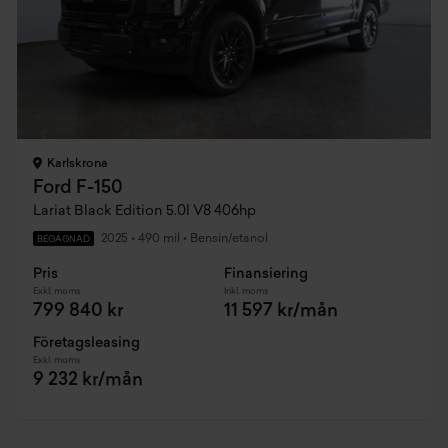
Karlskrona
Ford F-150
Lariat Black Edition 5.0l V8 406hp
2025
•
490 mil
•
Bensin/etanol
BEGAGNAD
Pris
Finansiering
Exkl. moms
Inkl. moms
799 840 kr
11 597 kr/mån
Företagsleasing
Exkl. moms
9 232 kr/mån