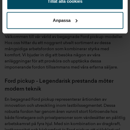
Tillåt alla cookies
Begagnad Ford pickup -
kraftfull arbetskamrat med
Anpassa
amerikansk charm
Välkommen till vår värld av begagnade Ford pickup-modeller.
Hos oss hittar du ett noggrant utvalt sortiment av dessa
mångsidiga arbetsfordon som kombinerar styrka med
komfort. Vi bjuder in dig att besöka någon av våra
anläggningar för att provköra och upptäcka dessa
imponerande fordon tillsammans med våra erfarna säljare.
Ford pickup - Legendarisk prestanda möter
modern teknik
En begagnad Ford pickup representerar årtionden av
innovation och utveckling inom lastbilssegmentet. Dessa
robusta fordon har genom åren vunnit stort förtroende hos
både företagare och privatpersoner som värdesätter en pålitlig
arbetskamrat på fyra hjul. Med sin kombination av dragkraft,