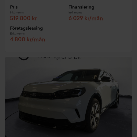
Pris
Finansiering
Inkl. moms
Inkl. moms
519 800 kr
6 029 kr/mån
Företagsleasing
Exkl. moms
4 800 kr/mån