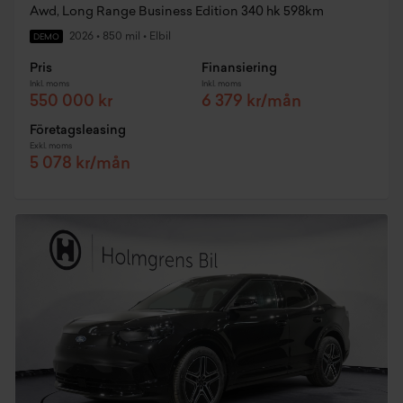
Awd, Long Range Business Edition 340 hk 598km
2026
•
850 mil
•
Elbil
DEMO
Pris
Finansiering
Inkl. moms
Inkl. moms
550 000 kr
6 379 kr/mån
Företagsleasing
Exkl. moms
5 078 kr/mån