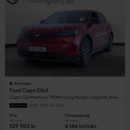
Vimmerby
Ford Capri Elbil
Capri, Cuv Premium 79kWh Long Range, Dragkrok, Navigation, Backkamera
2025
•
2250 mil
•
Elbil
BEGAGNAD
Pris
Finansiering
Inkl. moms
Inkl. moms
529 900 kr
6 146 kr/mån