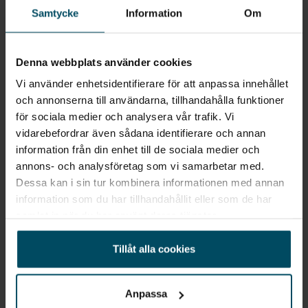
Samtycke
Information
Om
Denna webbplats använder cookies
Vi använder enhetsidentifierare för att anpassa innehållet
och annonserna till användarna, tillhandahålla funktioner
för sociala medier och analysera vår trafik. Vi
vidarebefordrar även sådana identifierare och annan
information från din enhet till de sociala medier och
Örebro
Ford Capri Elbil Demo
annons- och analysföretag som vi samarbetar med.
Premium, Awd, Long Range Business Edition 340 hk 560km
Dessa kan i sin tur kombinera informationen med annan
information som du har tillhandahållit eller som de har
2025
•
1000 mil
•
Elbil
DEMO
samlat in när du har använt deras tjänster.
Pris
Finansiering
Inkl. moms
Inkl. moms
Tillåt alla cookies
674 000 kr
7 818 kr/mån
Företagsleasing
Exkl. moms
Anpassa
6 223 kr/mån