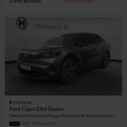
5 995 kr/mån
4 515 kr/mån
Jönköping
Ford Capri Elbil Demo
Premium Rwd Long Range Business Edt. Förarassistans Värmepump
2025
•
2000 mil
•
Elbil
DEMO