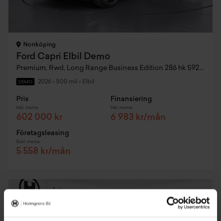
Norrköping
Ford Capri Elbil Demo
Premium, Rwd, Long Range Business Edition 286 hk 592km
2026
•
500 mil
•
Elbil
DEMO
Pris
Finansiering
Inkl. moms
Inkl. moms
602 000 kr
6 983 kr/mån
Företagsleasing
Exkl. moms
5 558 kr/mån