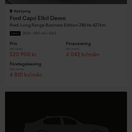
Nyköping
Ford Capri Elbil Demo
Rwd, Long Range Business Edition 286 hk 627km
2026
•
950 mil
•
Elbil
DEMO
Pris
Finansiering
Inkl. moms
Inkl. moms
520 900 kr
6 042 kr/mån
Företagsleasing
Exkl. moms
4 810 kr/mån