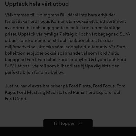
Upptäck hela vårt utbud
Välkommen till Holmgrens Bil, där vi inte bara erbjuder
fantastiska Ford Focus Kombi, utan också ett brett sortiment
av andra
elbil
och
begagnade bilar
till konkurrenskraftiga
priser. Upptäck vår rymliga
7 sitsig bil
och vårt
begagnad SUV
-
utbud, som kombinerar stil och funktionalitet. För den
miljömedvetna, utforska våra
laddhybrid
-alternativ. Vår
Ford
-
kollektion erbjuder också spännande val som
Ford 7 sits
,
begagnad Ford
,
Ford elbil
,
Ford laddhybrid & hybrid
och
Ford
SUV
. Låt oss i vår roll som bilhandlare hjälpa dig hitta den
perfekta bilen för dina behov.
Just nu har vi extra bra priser på
Ford Fiesta
,
Ford Focus
,
Ford
Kuga
,
Ford Mustang Mach E
,
Ford Puma
,
Ford Explorer
och
Ford Capri
.
Till toppen