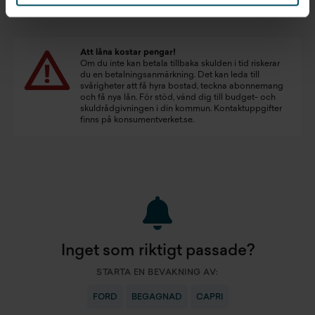
Att låna kostar pengar!
Om du inte kan betala tillbaka skulden i tid riskerar
du en betalningsanmärkning. Det kan leda till
svårigheter att få hyra bostad, teckna abonnemang
och få nya lån. För stöd, vänd dig till budget- och
skuldrådgivningen i din kommun. Kontaktuppgifter
finns på
konsumentverket.se
.
Inget som riktigt passade?
STARTA EN BEVAKNING AV:
FORD
BEGAGNAD
CAPRI