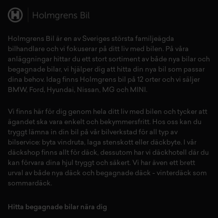
Holmgrens Bil är en av Sveriges största familjeägda
bilhandlare och vi fokuserar på ditt liv med bilen. På våra
anläggningar hittar du ett stort sortiment av både
nya bilar
och
begagnade bilar,
vi hjälper dig att hitta din
nya bil
som passar
dina behov. Idag finns Holmgrens bil på 12 orter och vi säljer
BMW
,
Ford
,
Hyundai
,
Nissan
,
MG
och
MINI
.
Vi finns här för dig genom hela ditt liv med bilen och tycker att
ägandet ska vara enkelt och bekymmersfritt. Hos oss kan du
tryggt lämna in din bil på vår
bilverkstad
för all typ av
bilservice:
byta vindruta,
laga stenskott
eller
däckbyte
. I vår
däckshop
finns allt för
däck
,
dessutom har vi
däckhotell
d
är du
kan förvara dina
hjul
tryggt och säkert.
Vi har även ett brett
urval av både
nya däck
och
begagnade däck
-
vinterdäck
som
sommardäck.
Hitta begagnade bilar nära dig