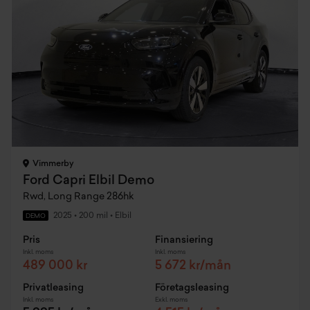
Vimmerby
Ford Capri Elbil Demo
Rwd, Long Range 286hk
2025
•
200 mil
•
Elbil
DEMO
Pris
Finansiering
Inkl. moms
Inkl. moms
489 000 kr
5 672 kr/mån
Privatleasing
Företagsleasing
Inkl. moms
Exkl. moms