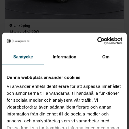
Linköping
Hyundai i30
Kombi 1.0 T-GDi MHEV DCT Essential
2025
•
1410 mil
•
Bensin
BEGAGNAD
Samtycke
Information
Om
Pris
Finansiering
Inkl. moms
Inkl. moms
249 900 kr
2 899 kr/mån
Denna webbplats använder cookies
Företagsleasing
Exkl. moms
Vi använder enhetsidentifierare för att anpassa innehållet
2 307 kr/mån
och annonserna till användarna, tillhandahålla funktioner
för sociala medier och analysera vår trafik. Vi
vidarebefordrar även sådana identifierare och annan
information från din enhet till de sociala medier och
annons- och analysföretag som vi samarbetar med.
Dessa kan i sin tur kombinera informationen med annan