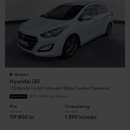
Värnamo
Hyundai i30
i 30 Kombi 1.6 GDi Manuell, 135hk Comfort Sensorer
2017
•
9090 mil
•
Bensin
BEGAGNAD
Pris
Finansiering
Inkl. moms
Inkl. moms
119 800 kr
1 390 kr/mån