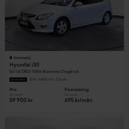
Vimmerby
Hyundai i30
5d 1.6 CRDi 116hk Business Dragkrok
2011
•
16895 mil
•
Diesel
BEGAGNAD
Pris
Finansiering
Inkl. moms
Inkl. moms
59 900 kr
695 kr/mån