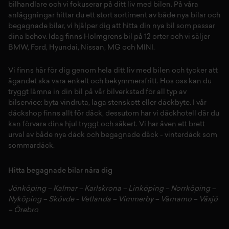
bilhandlare och vi fokuserar på ditt liv med bilen. På våra
anläggningar hittar du ett stort sortiment av både
nya bilar
och
begagnade bilar,
vi hjälper dig att hitta din
nya bil
som passar
dina behov. Idag finns Holmgrens bil på 12 orter och vi säljer
BMW
,
Ford
,
Hyundai
,
Nissan
,
MG
och
MINI
.
Vi finns här för dig genom hela ditt liv med bilen och tycker att
ägandet ska vara enkelt och bekymmersfritt. Hos oss kan du
tryggt lämna in din bil på vår
bilverkstad
för all typ av
bilservice:
byta vindruta,
laga stenskott
eller
däckbyte
. I vår
däckshop
finns allt för
däck
,
dessutom har vi
däckhotell
d
är du
kan förvara dina
hjul
tryggt och säkert.
Vi har även ett brett
urval av både
nya däck
och
begagnade däck
-
vinterdäck
som
sommardäck.
Hitta begagnade bilar nära dig
Jönköping
–
Kalmar
–
Karlskrona
–
Linköping
–
Norrköping
–
Nyköping
–
Skövde
-
Vetlanda
–
Vimmerby
–
Värnamo
–
Växjö
–
Örebro