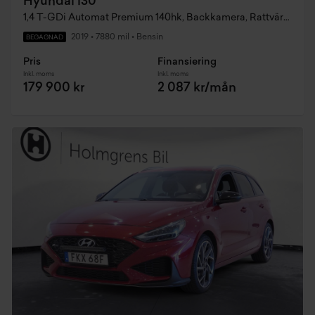
Hyundai i30
1,4 T-GDi Automat Premium 140hk, Backkamera, Rattvärme, Keyless
2019
•
7880 mil
•
Bensin
BEGAGNAD
Pris
Finansiering
Inkl. moms
Inkl. moms
179 900 kr
2 087 kr/mån