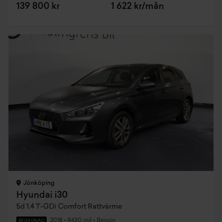
139 800 kr
1 622 kr/mån
Jönköping
Hyundai i30
5d 1.4 T-GDi Comfort Rattvärme
2018
•
8430 mil
•
Bensin
BEGAGNAD