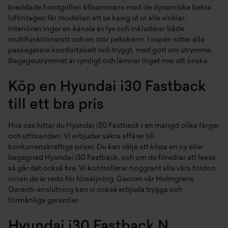
breddade frontgrillen tillsammans med de dynamiska bakre
luftintagen får modellen att se kaxig ut ur alla vinklar.
Interiören inger en känsla av lyx och inkluderar både
multifunktionsratt och en stor pekskärm. I cupén sitter alla
passagerare komfortabelt och tryggt, med gott om utrymme.
Bagageutrymmet är rymligt och lämnar inget mer att önska.
Köp en Hyundai i30 Fastback
till ett bra pris
Hos oss hittar du Hyundai i30 Fastback i en mängd olika färger
och utföranden. Vi erbjuder säkra affärer till
konkurrenskraftiga priser. Du kan välja att köpa en ny eller
begagnad Hyundai i30 Fastback, och om du föredrar att leasa
så går det också bra. Vi kontrollerar noggrant alla våra fordon
innan de är redo för försäljning. Genom vår Holmgrens
Garanti-anslutning kan vi också erbjuda trygga och
förmånliga garantier.
Hyundai i30 Fastback N