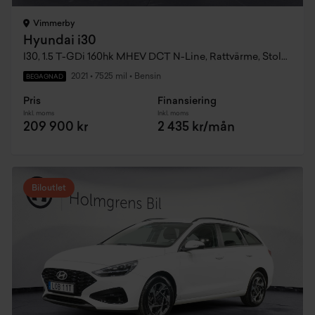
Vimmerby
Hyundai i30
I30, 1.5 T-GDi 160hk MHEV DCT N-Line, Rattvärme, Stolsvärme, LED Ramp
2021
•
7525 mil
•
Bensin
BEGAGNAD
Pris
Finansiering
Inkl. moms
Inkl. moms
209 900 kr
2 435 kr/mån
Biloutlet