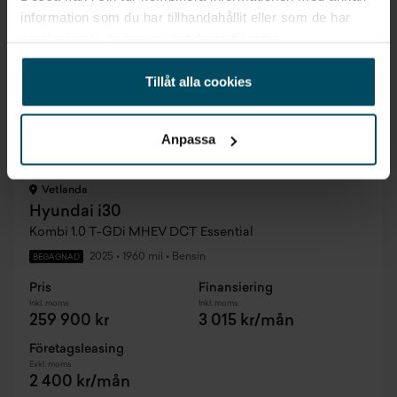
information som du har tillhandahållit eller som de har
samlat in när du har använt deras tjänster.
Tillåt alla cookies
Anpassa
Vetlanda
Hyundai i30
Kombi 1.0 T-GDi MHEV DCT Essential
2025
•
1960 mil
•
Bensin
BEGAGNAD
Pris
Finansiering
Inkl. moms
Inkl. moms
259 900 kr
3 015 kr/mån
Företagsleasing
Exkl. moms
2 400 kr/mån