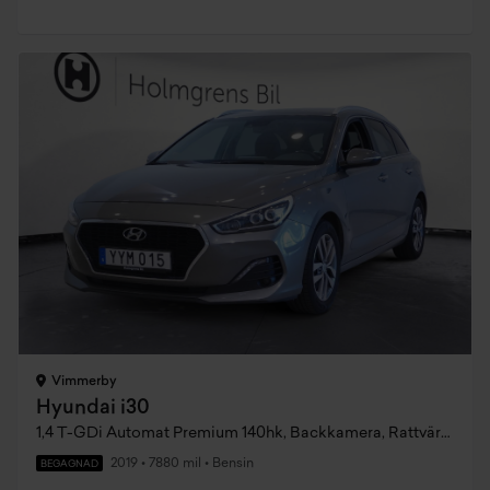
Vimmerby
Hyundai i30
1,4 T-GDi Automat Premium 140hk, Backkamera, Rattvärme, Keyless
2019
•
7880 mil
•
Bensin
BEGAGNAD