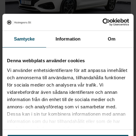
Samtycke
Information
Om
Vetlanda
Hyundai i30
Kombi 1.0 T-GDi MHEV DCT Essential
Denna webbplats använder cookies
2025
•
1960 mil
•
Bensin
BEGAGNAD
Vi använder enhetsidentifierare för att anpassa innehållet
Pris
Finansiering
och annonserna till användarna, tillhandahålla funktioner
Inkl. moms
Inkl. moms
för sociala medier och analysera vår trafik. Vi
259 900 kr
3 015 kr/mån
vidarebefordrar även sådana identifierare och annan
Företagsleasing
information från din enhet till de sociala medier och
Exkl. moms
annons- och analysföretag som vi samarbetar med.
2 400 kr/mån
Dessa kan i sin tur kombinera informationen med annan
information som du har tillhandahållit eller som de har
samlat in när du har använt deras tjänster.
Att låna kostar pengar!