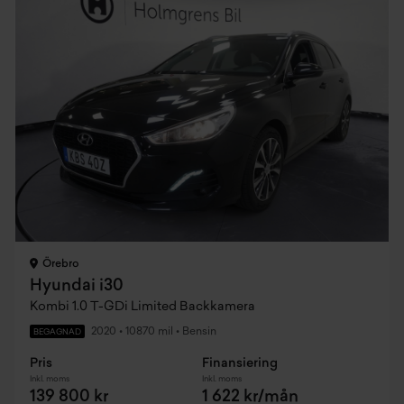
Örebro
Hyundai i30
Kombi 1.0 T-GDi Limited Backkamera
2020
•
10870 mil
•
Bensin
BEGAGNAD
Pris
Finansiering
Inkl. moms
Inkl. moms
139 800 kr
1 622 kr/mån