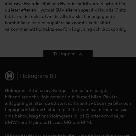
inklusive
Hyundai elbil
och
Hyundai laddhybrid & hybrid
. Om
du letar efter en
Hyundai SUV
eller en specifik
Hyundai 7 sits
bil, har vi det också. Om du vill utforska fler
begagnade
kombibilar
eller den populära
halvkombi
, är du alltid
välkommen att kontakta oss för rådgivning och provkörning.
Till toppen
Holmgrens Bil är en av Sveriges största familjeägda
bilhandlare och vi fokuserar på ditt liv med bilen. På våra
anläggningar hittar du ett stort sortiment av både
nya bilar
och
begagnade bilar,
vi hjälper dig att hitta din
nya bil
som passar
dina behov. Idag finns Holmgrens bil på 12 orter och vi säljer
BMW
,
Ford
,
Hyundai
,
Nissan
,
MG
och
MINI
.