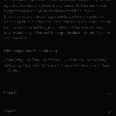
Vi finns här för dig genom hela ditt liv med bilen och tycker att
ägandet ska vara enkelt och bekymmersfritt. Hos oss kan du
tryggt lämna in din bil på vår
bilverkstad
för all typ av
bilservice:
byta vindruta,
laga stenskott
eller
däckbyte
. I vår
däckshop
finns allt för
däck
,
dessutom har vi
däckhotell
d
är du
kan förvara dina
hjul
tryggt och säkert.
Vi har även ett brett
urval av både
nya däck
och
begagnade däck
-
vinterdäck
som
sommardäck.
Hitta begagnade bilar nära dig
Jönköping
–
Kalmar
–
Karlskrona
–
Linköping
–
Norrköping
–
Nyköping
–
Skövde
-
Vetlanda
–
Vimmerby
–
Värnamo
–
Växjö
–
Örebro
Köpa bil
Äga bil