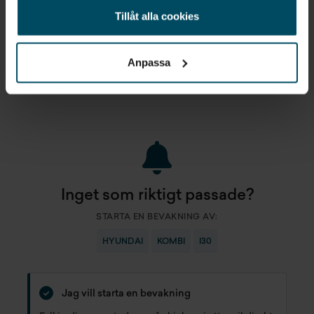
Om du inte kan betala tillbaka skulden i tid riskerar
Tillåt alla cookies
du en betalningsanmärkning. Det kan leda till
svårigheter att få hyra bostad, teckna abonnemang
och få nya lån. För stöd, vänd dig till budget- och
skuldrådgivningen i din kommun. Kontaktuppgifter
Anpassa
finns på
konsumentverket.se
.
Inget som riktigt passade?
STARTA EN BEVAKNING AV:
HYUNDAI
KOMBI
I30
Jag vill starta en bevakning