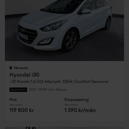
Värnamo
Hyundai i30
i 30 Kombi 1.6 GDi Manuell, 135hk Comfort Sensorer
2017
•
9090 mil
•
Bensin
BEGAGNAD
Pris
Finansiering
Inkl. moms
Inkl. moms
119 800 kr
1 390 kr/mån