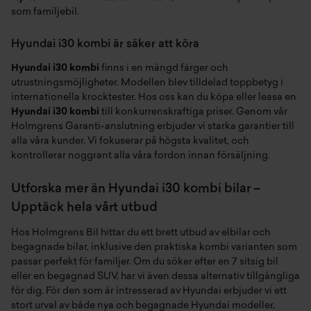
som familjebil.
Hyundai i30 kombi är säker att köra
Hyundai i30 kombi
finns i en mängd färger och
utrustningsmöjligheter. Modellen blev tilldelad toppbetyg i
internationella krocktester. Hos oss kan du köpa eller leasa en
Hyundai i30 kombi
till konkurrenskraftiga priser. Genom vår
Holmgrens Garanti-anslutning erbjuder vi starka garantier till
alla våra kunder. Vi fokuserar på högsta kvalitet, och
kontrollerar noggrant alla våra fordon innan försäljning.
Utforska mer än Hyundai i30 kombi bilar –
Upptäck hela vårt utbud
Hos Holmgrens Bil hittar du ett brett utbud av
elbilar
och
begagnade bilar
, inklusive den praktiska
kombi
varianten som
passar perfekt för familjer. Om du söker efter en
7 sitsig bil
eller en
begagnad SUV
, har vi även dessa alternativ tillgängliga
för dig. För den som är intresserad av
Hyundai
erbjuder vi ett
stort urval av både nya och
begagnade Hyundai
modeller,