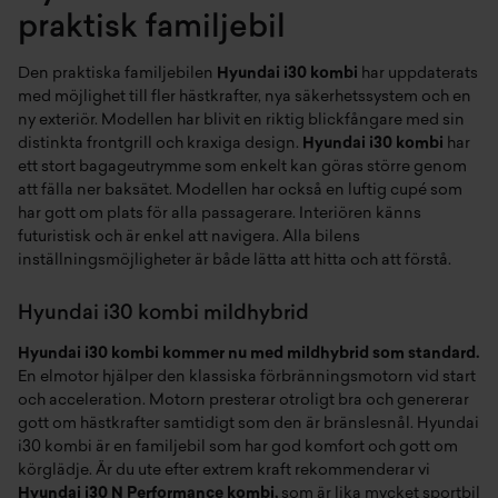
praktisk familjebil
Den praktiska familjebilen
Hyundai i30 kombi
har uppdaterats
med möjlighet till fler hästkrafter, nya säkerhetssystem och en
ny exteriör. Modellen har blivit en riktig blickfångare med sin
distinkta frontgrill och kraxiga design.
Hyundai i30 kombi
har
ett stort bagageutrymme som enkelt kan göras större genom
att fälla ner baksätet. Modellen har också en luftig cupé som
har gott om plats för alla passagerare. Interiören känns
futuristisk och är enkel att navigera. Alla bilens
inställningsmöjligheter är både lätta att hitta och att förstå.
Hyundai i30 kombi mildhybrid
Hyundai i30 kombi kommer nu med mildhybrid som standard.
En elmotor hjälper den klassiska förbränningsmotorn vid start
och acceleration. Motorn presterar otroligt bra och genererar
gott om hästkrafter samtidigt som den är bränslesnål. Hyundai
i30 kombi är en familjebil som har god komfort och gott om
körglädje. Är du ute efter extrem kraft rekommenderar vi
Hyundai i30 N Performance kombi,
som är lika mycket sportbil