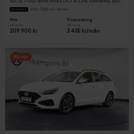
I30, 1.5 T-GDi 160hk MHEV DCT N-Line, Rattvärme, Stolsvärme, LED Ramp
2021
•
7525 mil
•
Bensin
BEGAGNAD
Pris
Finansiering
Inkl. moms
Inkl. moms
209 900 kr
2 435 kr/mån
Biloutlet