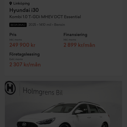
Linköping
Hyundai i30
Kombi 1.0 T-GDi MHEV DCT Essential
2025
•
1410 mil
•
Bensin
BEGAGNAD
Pris
Finansiering
Inkl. moms
Inkl. moms
249 900 kr
2 899 kr/mån
Företagsleasing
Exkl. moms
2 307 kr/mån