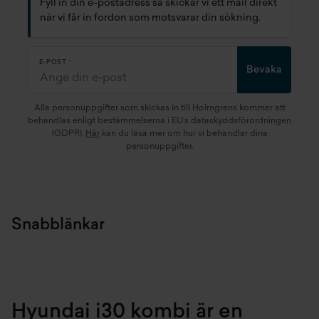
Fyll in din e-postadress så skickar vi ett mail direkt
när vi får in fordon som motsvarar din sökning.
E-POST
Bevaka
Alla personuppgifter som skickas in till Holmgrens kommer att
behandlas enligt bestämmelserna i EU:s dataskyddsförordningen
(GDPR).
Här
kan du läsa mer om hur vi behandlar dina
personuppgifter.
Snabblänkar
Hyundai i30 kombi är en