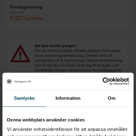
Företagsleasing
Exkl. moms
5 327 kr/mån
Att låna kostar pengar!
Om du inte kan betala tillbaka skulden i tid riskerar
du en betalningsanmärkning. Det kan leda till
svårigheter att få hyra bostad, teckna abonnemang
och få nya lån. För stöd, vänd dig till budget- och
skuldrådgivningen i din kommun. Kontaktuppgifter
finns på
konsumentverket.se
.
Samtycke
Information
Om
Denna webbplats använder cookies
Vi använder enhetsidentifierare för att anpassa innehållet
Inget som riktigt passade?