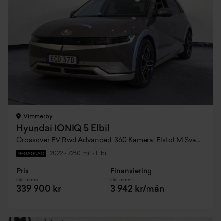
Vimmerby
Hyundai IONIQ 5 Elbil
Crossover EV Rwd Advanced, 360 Kamera, Elstol M Svankstöd, Adaptiv Farthållare
2022
•
7260 mil
•
Elbil
BEGAGNAD
Pris
Finansiering
Inkl. moms
Inkl. moms
339 900 kr
3 942 kr/mån