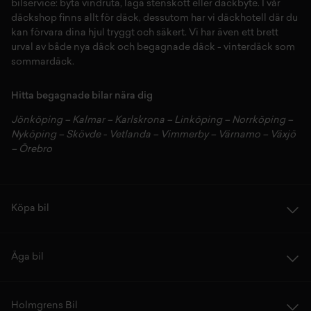
bilservice:
byta vindruta,
laga stenskott
eller
däckbyte
. I vår
däckshop
finns allt för
däck
,
dessutom har vi
däckhotell
d
är du
kan förvara dina
hjul
tryggt och säkert.
Vi har även ett brett
urval av både
nya däck
och
begagnade däck
-
vinterdäck
som
sommardäck.
Hitta begagnade bilar nära dig
Jönköping
–
Kalmar
–
Karlskrona
–
Linköping
–
Norrköping
–
Nyköping
–
Skövde
-
Vetlanda
–
Vimmerby
–
Värnamo
–
Växjö
–
Örebro
Köpa bil
Äga bil
Holmgrens Bil