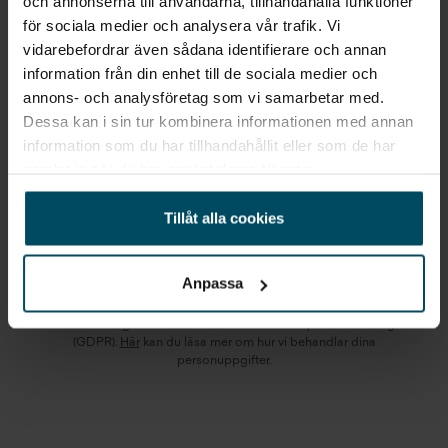
och annonserna till användarna, tillhandahålla funktioner
STARTA EN BEVAKNING AV:
för sociala medier och analysera vår trafik. Vi
vidarebefordrar även sådana identifierare och annan
HYUNDAI
VIMMERBY
IONIQ 5
information från din enhet till de sociala medier och
annons- och analysföretag som vi samarbetar med.
Dessa kan i sin tur kombinera informationen med annan
Jag vill starta en bevakning
information som du har tillhandahållit eller som de har
Fyll in din e-postadress så skickar vi ett mail direkt
samlat in när du har använt deras tjänster.
när vi får in fordon som motsvarar din sökning.
Tillåt alla cookies
E-POST
Bevaka
Anpassa
Alla personuppgifter som skickas in till Holmgrens kommer att
behandlas enligt bestämmelserna i EU:s dataskyddsförordningen
(GDPR).
Här
kan du läsa mer om hur vi behandlar dina
personuppgifter.