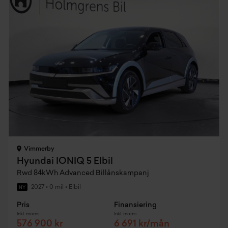
Vimmerby
Hyundai IONIQ 5 Elbil
Rwd 84kWh Advanced Billånskampanj
2027
•
0 mil
•
Elbil
NY
Pris
Finansiering
Inkl. moms
Inkl. moms
576 900 kr
6 691 kr/mån