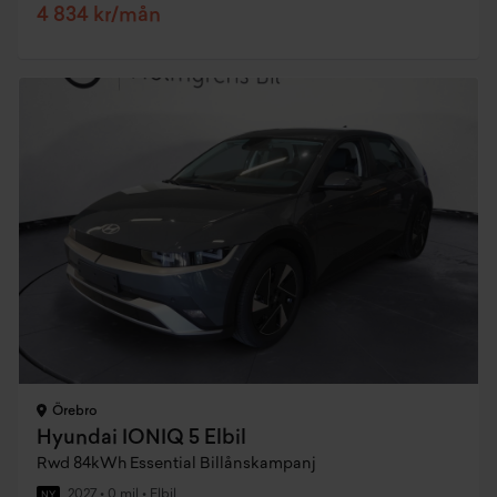
4 834 kr/mån
Örebro
Hyundai IONIQ 5 Elbil
Rwd 84kWh Essential Billånskampanj
2027
•
0 mil
•
Elbil
NY