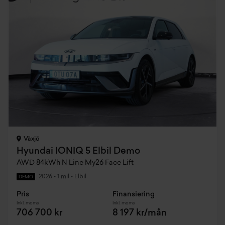
Växjö
Hyundai IONIQ 5 Elbil Demo
AWD 84kWh N Line My26 Face Lift
2026
•
1 mil
•
Elbil
DEMO
Pris
Finansiering
Inkl. moms
Inkl. moms
706 700 kr
8 197 kr/mån