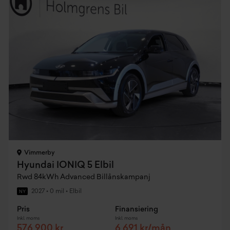
Vimmerby
Hyundai IONIQ 5 Elbil
Rwd 84kWh Advanced Billånskampanj
2027
•
0 mil
•
Elbil
NY
Pris
Finansiering
Inkl. moms
Inkl. moms
576 900 kr
6 691 kr/mån