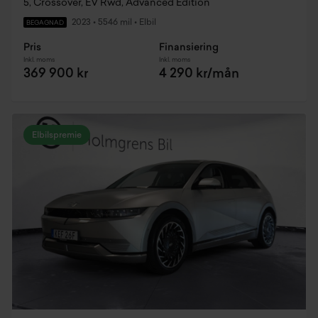
5, Crossover, EV Rwd, Advanced Edition
2023
•
5546 mil
•
Elbil
BEGAGNAD
Pris
Finansiering
Inkl. moms
Inkl. moms
369 900 kr
4 290 kr/mån
Elbilspremie