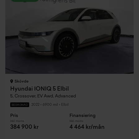
Skövde
Hyundai IONIQ 5 Elbil
5, Crossover, EV Awd, Advanced
2022
•
6900 mil
•
Elbil
BEGAGNAD
Pris
Finansiering
Inkl. moms
Inkl. moms
384 900 kr
4 464 kr/mån