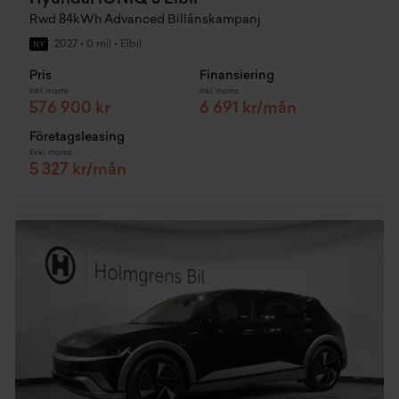
Rwd 84kWh Advanced Billånskampanj
2027
•
0 mil
•
Elbil
NY
Pris
Finansiering
Inkl. moms
Inkl. moms
576 900 kr
6 691 kr/mån
Företagsleasing
Exkl. moms
5 327 kr/mån