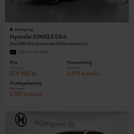
Jönköping
Hyundai IONIQ 5 Elbil
Rwd 84kWh Advanced Billånskampanj
2027
•
0 mil
•
Elbil
NY
Pris
Finansiering
Inkl. moms
Inkl. moms
576 900 kr
6 691 kr/mån
Företagsleasing
Exkl. moms
5 327 kr/mån