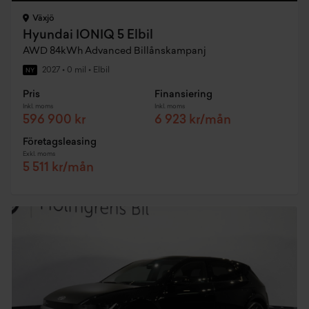
Växjö
Hyundai IONIQ 5 Elbil
AWD 84kWh Advanced Billånskampanj
2027
•
0 mil
•
Elbil
NY
Pris
Finansiering
Inkl. moms
Inkl. moms
596 900 kr
6 923 kr/mån
Företagsleasing
Exkl. moms
5 511 kr/mån