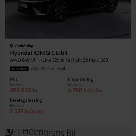
Jönköping
Hyundai IONIQ 5 Elbil
AWD 84kWh N-Line 325hk Techpkt 20 Pano 360
2025
•
1071 mil
•
Elbil
BEGAGNAD
Pris
Finansiering
Inkl. moms
Inkl. moms
599 900 kr
6 958 kr/mån
Företagsleasing
Exkl. moms
5 539 kr/mån