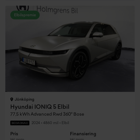
Elbilspremie
Jönköping
Hyundai IONIQ 5 Elbil
77,5 kWh Advanced Rwd 360° Bose
2024
•
4860 mil
•
Elbil
BEGAGNAD
Pris
Finansiering
Inkl. moms
Inkl. moms