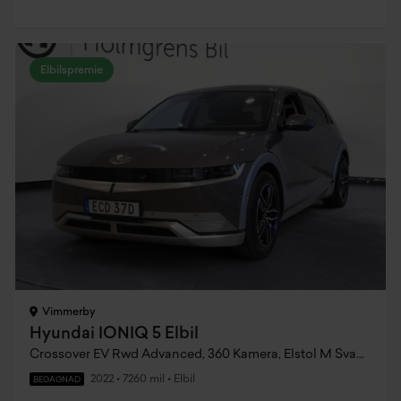
Elbilspremie
Vimmerby
Hyundai IONIQ 5 Elbil
Crossover EV Rwd Advanced, 360 Kamera, Elstol M Svankstöd, Adaptiv Farthållare
2022
•
7260 mil
•
Elbil
BEGAGNAD