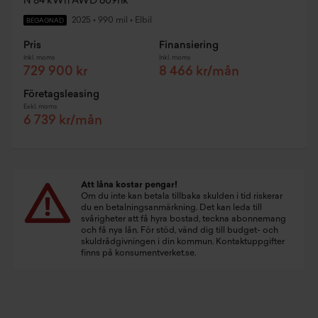
N 84 kWh AWD 609hk
2025
•
990 mil
•
Elbil
BEGAGNAD
Pris
Finansiering
Inkl. moms
Inkl. moms
729 900 kr
8 466 kr/mån
Företagsleasing
Exkl. moms
6 739 kr/mån
Att låna kostar pengar!
Om du inte kan betala tillbaka skulden i tid riskerar
du en betalningsanmärkning. Det kan leda till
svårigheter att få hyra bostad, teckna abonnemang
och få nya lån. För stöd, vänd dig till budget- och
skuldrådgivningen i din kommun. Kontaktuppgifter
finns på
konsumentverket.se
.