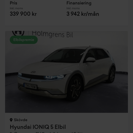
Pris
Finansiering
Inkl. moms
Inkl. moms
339 900 kr
3 942 kr/mån
Elbilspremie
Skövde
Hyundai IONIQ 5 Elbil