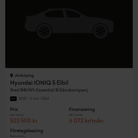
Jönköping
Hyundai IONIQ 5 Elbil
Rwd 84kWh Essential Billånskampanj
2027
•
0 mil
•
Elbil
NY
Pris
Finansiering
Inkl. moms
Inkl. moms
523 500 kr
6 072 kr/mån
Företagsleasing
Exkl. moms