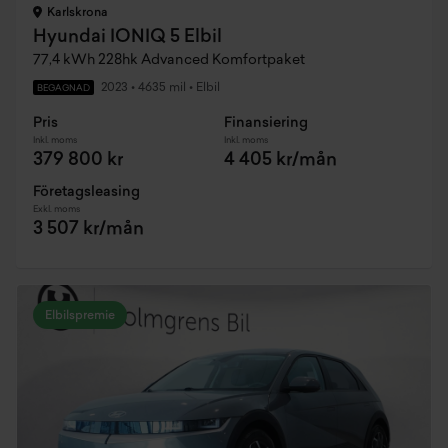
Karlskrona
Hyundai IONIQ 5 Elbil
77,4 kWh 228hk Advanced Komfortpaket
2023
•
4635 mil
•
Elbil
BEGAGNAD
Pris
Finansiering
Inkl. moms
Inkl. moms
379 800 kr
4 405 kr/mån
Företagsleasing
Exkl. moms
3 507 kr/mån
Elbilspremie