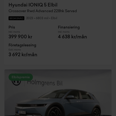
Hyundai IONIQ 5 Elbil
Crossover Rwd Advanced 228hk Servad
2023
•
6803 mil
•
Elbil
BEGAGNAD
Pris
Finansiering
Inkl. moms
Inkl. moms
399 900 kr
4 638 kr/mån
Företagsleasing
Exkl. moms
3 692 kr/mån
Elbilspremie