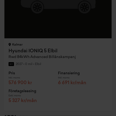
Kalmar
Hyundai IONIQ 5 Elbil
Rwd 84kWh Advanced Billånskampanj
2027
•
0 mil
•
Elbil
NY
Pris
Finansiering
Inkl. moms
Inkl. moms
576 900 kr
6 691 kr/mån
Företagsleasing
Exkl. moms
5 327 kr/mån