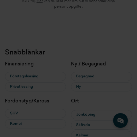
(GDPR).
Här
kan du läsa mer om hur vi behandlar dina
personuppgifter.
Snabblänkar
Finansiering
Ny / Begagnad
Företagsleasing
Begagnad
Privatleasing
Ny
Fordonstyp/Kaross
Ort
SUV
Jönköping
Kombi
Skövde
Kalmar