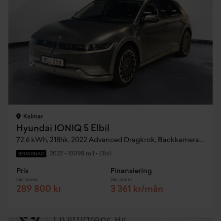
Kalmar
Hyundai IONIQ 5 Elbil
72.6 kWh, 218hk, 2022 Advanced Dragkrok, Backkamera, Adaptiv Farthållare
2022
•
10098 mil
•
Elbil
BEGAGNAD
Pris
Finansiering
Inkl. moms
Inkl. moms
289 800 kr
3 361 kr/mån