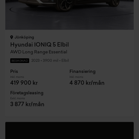
Jönköping
Hyundai IONIQ 5 Elbil
AWD Long Range Essential
2023
•
3900 mil
•
Elbil
BEGAGNAD
Pris
Finansiering
Inkl. moms
Inkl. moms
419 900 kr
4 870 kr/mån
Företagsleasing
Exkl. moms
3 877 kr/mån