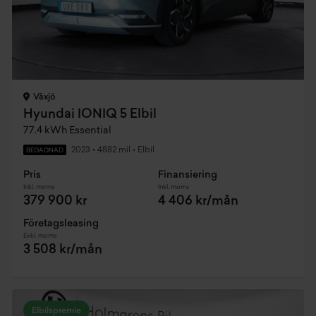
Växjö
Hyundai IONIQ 5 Elbil
77.4 kWh Essential
2023
•
4882 mil
•
Elbil
BEGAGNAD
Pris
Finansiering
Inkl. moms
Inkl. moms
379 900 kr
4 406 kr/mån
Företagsleasing
Exkl. moms
3 508 kr/mån
Elbilspremie