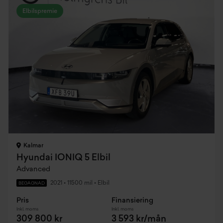
Elbilspremie
Kalmar
Hyundai IONIQ 5 Elbil
Advanced
2021
•
11500 mil
•
Elbil
BEGAGNAD
Pris
Finansiering
Inkl. moms
Inkl. moms
309 800 kr
3 593 kr/mån