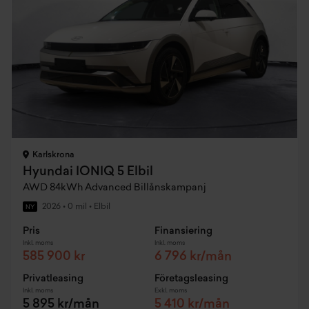
Karlskrona
Hyundai IONIQ 5 Elbil
AWD 84kWh Advanced Billånskampanj
2026
•
0 mil
•
Elbil
NY
Pris
Finansiering
Inkl. moms
Inkl. moms
585 900 kr
6 796 kr/mån
Privatleasing
Företagsleasing
Inkl. moms
Exkl. moms
5 895 kr/mån
5 410 kr/mån