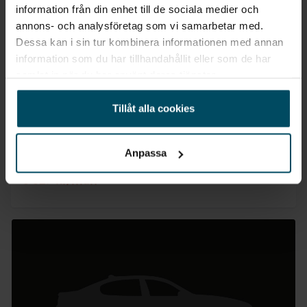
information från din enhet till de sociala medier och
annons- och analysföretag som vi samarbetar med.
Jönköping
Dessa kan i sin tur kombinera informationen med annan
Hyundai IONIQ 5 Elbil
information som du har tillhandahållit eller som de har
Rwd 84kWh Advanced Billånskampanj
samlat in när du har använt deras tjänster.
2027
•
0 mil
•
Elbil
NY
Tillåt alla cookies
Pris
Finansiering
Inkl. moms
Inkl. moms
576 900 kr
6 691 kr/mån
Anpassa
Företagsleasing
Exkl. moms
5 327 kr/mån