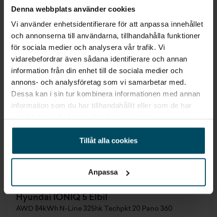
Exkl. moms
Denna webbplats använder cookies
5 484 kr/mån
Vi använder enhetsidentifierare för att anpassa innehållet
och annonserna till användarna, tillhandahålla funktioner
för sociala medier och analysera vår trafik. Vi
vidarebefordrar även sådana identifierare och annan
information från din enhet till de sociala medier och
annons- och analysföretag som vi samarbetar med.
Dessa kan i sin tur kombinera informationen med annan
information som du har tillhandahållit eller som de har
samlat in när du har använt deras tjänster.
Tillåt alla cookies
Anpassa
Jönköping
Hyundai IONIQ 5 Elbil
AWD 84kWh N-Line 325hk Techpkt 20 Pano 360