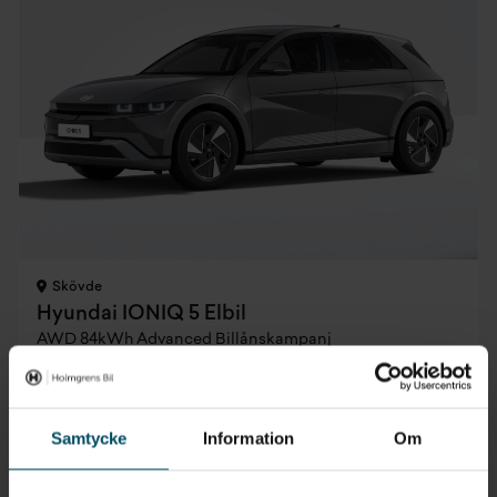
Skövde
Hyundai IONIQ 5 Elbil
AWD 84kWh Advanced Billånskampanj
2026
•
0 mil
•
Elbil
NY
Pris
Finansiering
Inkl. moms
Inkl. moms
Samtycke
Information
Om
593 900 kr
6 889 kr/mån
Företagsleasing