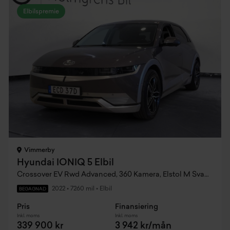
Elbilspremie
Vimmerby
Hyundai IONIQ 5 Elbil
Crossover EV Rwd Advanced, 360 Kamera, Elstol M Svankstöd, Adaptiv Farthållare
2022
•
7260 mil
•
Elbil
BEGAGNAD
Pris
Finansiering
Inkl. moms
Inkl. moms
339 900 kr
3 942 kr/mån