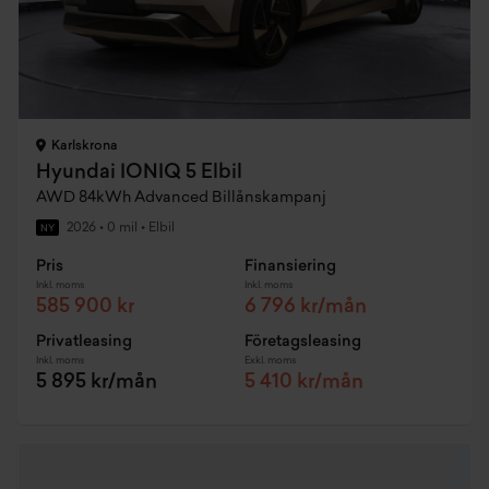
Karlskrona
Hyundai IONIQ 5 Elbil
AWD 84kWh Advanced Billånskampanj
2026
•
0 mil
•
Elbil
NY
Pris
Finansiering
Inkl. moms
Inkl. moms
585 900 kr
6 796 kr/mån
Privatleasing
Företagsleasing
Inkl. moms
Exkl. moms
5 895 kr/mån
5 410 kr/mån