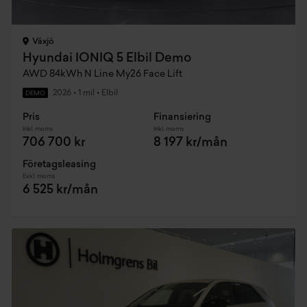
Växjö
Hyundai IONIQ 5 Elbil Demo
AWD 84kWh N Line My26 Face Lift
2026
•
1 mil
•
Elbil
DEMO
Pris
Finansiering
Inkl. moms
Inkl. moms
706 700 kr
8 197 kr/mån
Företagsleasing
Exkl. moms
6 525 kr/mån