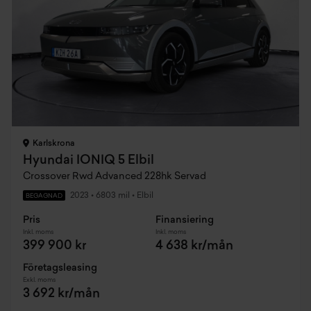
Karlskrona
Hyundai IONIQ 5 Elbil
Crossover Rwd Advanced 228hk Servad
2023
•
6803 mil
•
Elbil
BEGAGNAD
Pris
Finansiering
Inkl. moms
Inkl. moms
399 900 kr
4 638 kr/mån
Företagsleasing
Exkl. moms
3 692 kr/mån