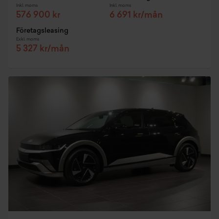
Inkl. moms
Inkl. moms
576 900 kr
6 691 kr/mån
Företagsleasing
Exkl. moms
5 327 kr/mån