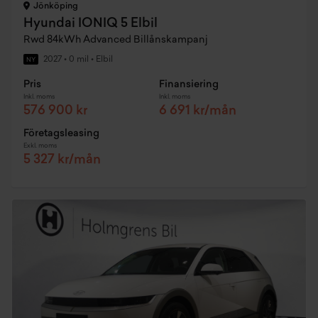
Jönköping
Hyundai IONIQ 5 Elbil
Rwd 84kWh Advanced Billånskampanj
2027
•
0 mil
•
Elbil
NY
Pris
Finansiering
Inkl. moms
Inkl. moms
576 900 kr
6 691 kr/mån
Företagsleasing
Exkl. moms
5 327 kr/mån