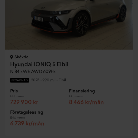
Skövde
Hyundai IONIQ 5 Elbil
N 84 kWh AWD 609hk
2025
•
990 mil
•
Elbil
BEGAGNAD
Pris
Finansiering
Inkl. moms
Inkl. moms
729 900 kr
8 466 kr/mån
Företagsleasing
Exkl. moms
6 739 kr/mån