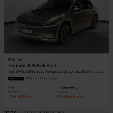
Kalmar
Hyundai IONIQ 5 Elbil
72.6 kWh, 218hk, 2022 Advanced Dragkrok, Backkamera, Adaptiv Farthållare
2022
•
10098 mil
•
Elbil
BEGAGNAD
Pris
Finansiering
Inkl. moms
Inkl. moms
289 800 kr
3 361 kr/mån