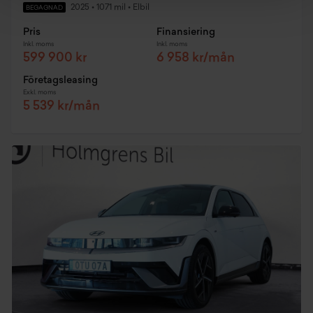
2025
•
1071 mil
•
Elbil
BEGAGNAD
Pris
Finansiering
Inkl. moms
Inkl. moms
599 900 kr
6 958 kr/mån
Företagsleasing
Exkl. moms
5 539 kr/mån