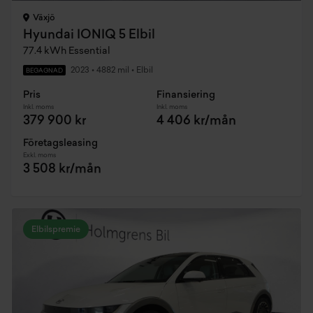
Växjö
Hyundai IONIQ 5 Elbil
77.4 kWh Essential
2023
•
4882 mil
•
Elbil
BEGAGNAD
Pris
Finansiering
Inkl. moms
Inkl. moms
379 900 kr
4 406 kr/mån
Företagsleasing
Exkl. moms
3 508 kr/mån
Elbilspremie