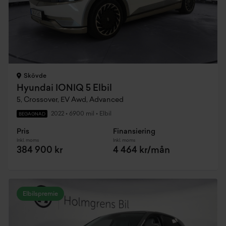
Skövde
Hyundai IONIQ 5 Elbil
5, Crossover, EV Awd, Advanced
2022
•
6900 mil
•
Elbil
BEGAGNAD
Pris
Finansiering
Inkl. moms
Inkl. moms
384 900 kr
4 464 kr/mån
Elbilspremie