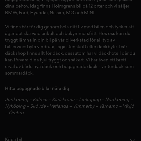
dina behov. Idag finns Holmgrens bil på 12 orter och vi säljer
BMW
,
Ford
,
Hyundai
,
Nissan
,
MG
och
MINI
.
Vi finns här för dig genom hela ditt liv med bilen och tycker att
ägandet ska vara enkelt och bekymmersfritt. Hos oss kan du
tryggt lämna in din bil på vår
bilverkstad
för all typ av
bilservice:
byta vindruta,
laga stenskott
eller
däckbyte
. I vår
däckshop
finns allt för
däck
,
dessutom har vi
däckhotell
d
är du
kan förvara dina
hjul
tryggt och säkert.
Vi har även ett brett
urval av både
nya däck
och
begagnade däck
-
vinterdäck
som
sommardäck.
Hitta begagnade bilar nära dig
Jönköping
–
Kalmar
–
Karlskrona
–
Linköping
–
Norrköping
–
Nyköping
–
Skövde
-
Vetlanda
–
Vimmerby
–
Värnamo
–
Växjö
–
Örebro
Köpa bil