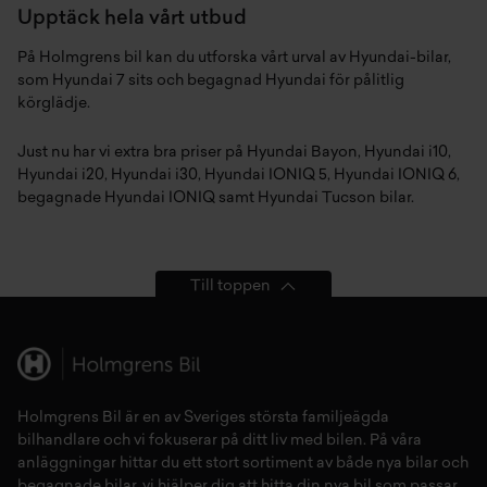
Upptäck hela vårt utbud
På Holmgrens bil kan du utforska vårt urval av Hyundai-bilar,
som
Hyundai 7 sits
och
begagnad Hyundai
för pålitlig
körglädje.
Just nu har vi extra bra priser på
Hyundai Bayon
,
Hyundai i10
,
Hyundai i20
,
Hyundai i30
,
Hyundai IONIQ 5
,
Hyundai IONIQ 6
,
begagnade Hyundai IONIQ
samt
Hyundai Tucson
bilar.
Till toppen
Holmgrens Bil är en av Sveriges största familjeägda
bilhandlare och vi fokuserar på ditt liv med bilen. På våra
anläggningar hittar du ett stort sortiment av både
nya bilar
och
begagnade bilar,
vi hjälper dig att hitta din
nya bil
som passar