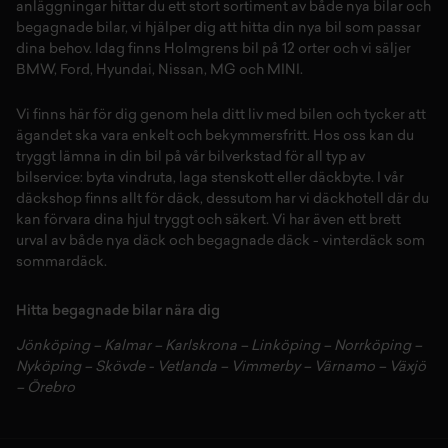
anläggningar hittar du ett stort sortiment av både
nya bilar
och
begagnade bilar,
vi hjälper dig att hitta din
nya bil
som passar
dina behov. Idag finns Holmgrens bil på 12 orter och vi säljer
BMW
,
Ford
,
Hyundai
,
Nissan
,
MG
och
MINI
.
Vi finns här för dig genom hela ditt liv med bilen och tycker att
ägandet ska vara enkelt och bekymmersfritt. Hos oss kan du
tryggt lämna in din bil på vår
bilverkstad
för all typ av
bilservice:
byta vindruta,
laga stenskott
eller
däckbyte
. I vår
däckshop
finns allt för
däck
,
dessutom har vi
däckhotell
d
är du
kan förvara dina
hjul
tryggt och säkert.
Vi har även ett brett
urval av både
nya däck
och
begagnade däck
-
vinterdäck
som
sommardäck.
Hitta begagnade bilar nära dig
Jönköping
–
Kalmar
–
Karlskrona
–
Linköping
–
Norrköping
–
Nyköping
–
Skövde
-
Vetlanda
–
Vimmerby
–
Värnamo
–
Växjö
–
Örebro