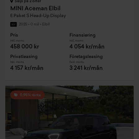
Säljs på 2 orter
MINI Aceman Elbil
E Paket S Head-Up Display
2025
•
0 mil
•
Elbil
NY
Pris
Finansiering
Inkl. moms
Inkl. moms
458 000 kr
4 054 kr/mån
Privatleasing
Företagsleasing
Inkl. moms
Exkl. moms
4 157 kr/mån
3 241 kr/mån
0,95% ränta