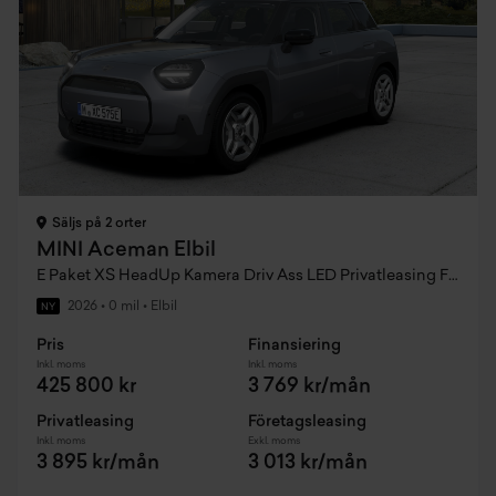
Säljs på 2 orter
MINI Aceman Elbil
E Paket XS HeadUp Kamera Driv Ass LED Privatleasing Fr. 3895:- / mån
2026
•
0 mil
•
Elbil
NY
Pris
Finansiering
Inkl. moms
Inkl. moms
425 800 kr
3 769 kr/mån
Privatleasing
Företagsleasing
Inkl. moms
Exkl. moms
3 895 kr/mån
3 013 kr/mån