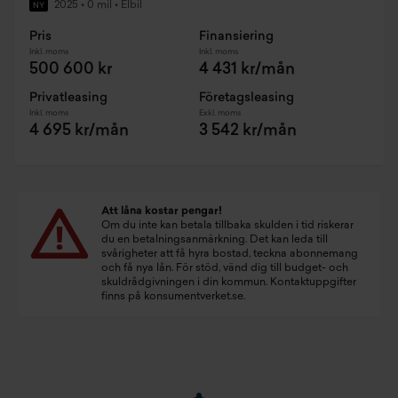
2025
•
0 mil
•
Elbil
NY
Pris
Finansiering
Inkl. moms
Inkl. moms
500 600 kr
4 431 kr/mån
Privatleasing
Företagsleasing
Inkl. moms
Exkl. moms
4 695 kr/mån
3 542 kr/mån
Att låna kostar pengar!
Om du inte kan betala tillbaka skulden i tid riskerar
du en betalningsanmärkning. Det kan leda till
svårigheter att få hyra bostad, teckna abonnemang
och få nya lån. För stöd, vänd dig till budget- och
skuldrådgivningen i din kommun. Kontaktuppgifter
finns på
konsumentverket.se
.