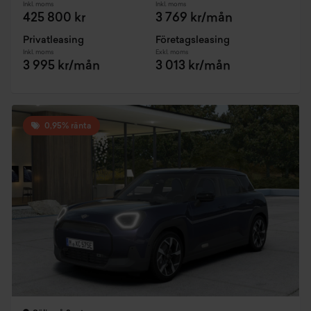
Inkl. moms
Inkl. moms
425 800 kr
3 769 kr/mån
Privatleasing
Företagsleasing
Inkl. moms
Exkl. moms
3 995 kr/mån
3 013 kr/mån
0,95% ränta