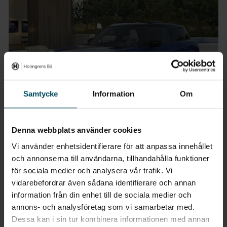
Samtycke
Information
Om
Denna webbplats använder cookies
Säljs på 2 orter
MINI Aceman Elbil
Vi använder enhetsidentifierare för att anpassa innehållet
E Paket M John Cooper Works Trim
och annonserna till användarna, tillhandahålla funktioner
2025
•
0 mil
•
Elbil
NY
för sociala medier och analysera vår trafik. Vi
vidarebefordrar även sådana identifierare och annan
Pris
Finansiering
information från din enhet till de sociala medier och
Inkl. moms
Inkl. moms
495 600 kr
4 387 kr/mån
annons- och analysföretag som vi samarbetar med.
Dessa kan i sin tur kombinera informationen med annan
Privatleasing
Företagsleasing