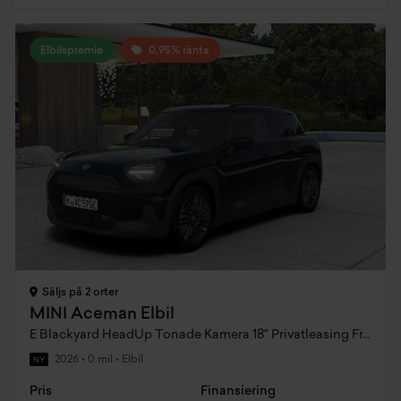
Elbilspremie
0,95% ränta
Säljs på 2 orter
MINI Aceman Elbil
E Blackyard HeadUp Tonade Kamera 18" Privatleasing Fr. 3995:- / mån
2026
•
0 mil
•
Elbil
NY
Pris
Finansiering