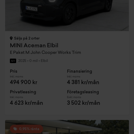
Säljs på 2 orter
MINI Aceman Elbil
E Paket M John Cooper Works Trim
2025
•
0 mil
•
Elbil
NY
Pris
Finansiering
Inkl. moms
Inkl. moms
494 900 kr
4 381 kr/mån
Privatleasing
Företagsleasing
Inkl. moms
Exkl. moms
4 623 kr/mån
3 502 kr/mån
0,95% ränta