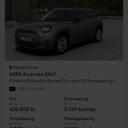
Säljs på 2 orter
MINI Aceman Elbil
E Paket XS HeadUp Kamera Driv Ass LED Privatleasing Fr. 3895:- / mån
2026
•
0 mil
•
Elbil
NY
Pris
Finansiering
Inkl. moms
Inkl. moms
425 800 kr
3 769 kr/mån
Privatleasing
Företagsleasing
Inkl. moms
Exkl. moms