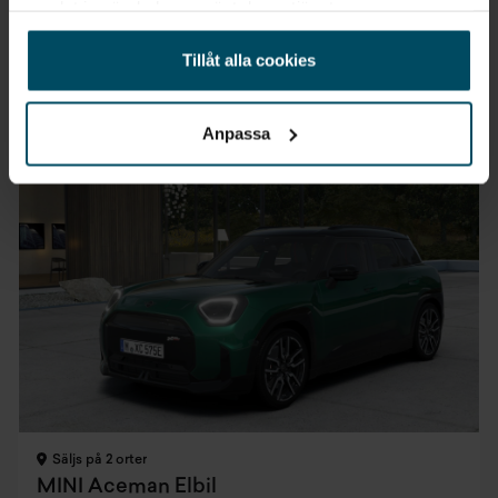
samlat in när du har använt deras tjänster.
Privatleasing
Företagsleasing
Inkl. moms
Exkl. moms
Tillåt alla cookies
4 632 kr/mån
3 507 kr/mån
Anpassa
0,95% ränta
Säljs på 2 orter
MINI Aceman Elbil