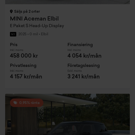
Säljs på 2 orter
MINI Aceman Elbil
E Paket S Head-Up Display
2025
•
0 mil
•
Elbil
NY
Pris
Finansiering
Inkl. moms
Inkl. moms
458 000 kr
4 054 kr/mån
Privatleasing
Företagsleasing
Inkl. moms
Exkl. moms
4 157 kr/mån
3 241 kr/mån
0,95% ränta