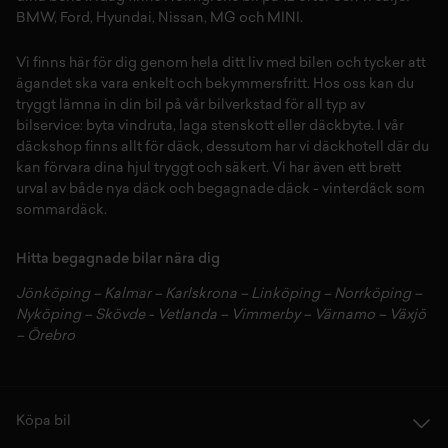
BMW
,
Ford
,
Hyundai
,
Nissan
,
MG
och
MINI
.
Vi finns här för dig genom hela ditt liv med bilen och tycker att
ägandet ska vara enkelt och bekymmersfritt. Hos oss kan du
tryggt lämna in din bil på vår
bilverkstad
för all typ av
bilservice:
byta vindruta,
laga stenskott
eller
däckbyte
. I vår
däckshop
finns allt för
däck
,
dessutom har vi
däckhotell
d
är du
kan förvara dina
hjul
tryggt och säkert.
Vi har även ett brett
urval av både
nya däck
och
begagnade däck
-
vinterdäck
som
sommardäck.
Hitta begagnade bilar nära dig
Jönköping
–
Kalmar
–
Karlskrona
–
Linköping
–
Norrköping
–
Nyköping
–
Skövde
-
Vetlanda
–
Vimmerby
–
Värnamo
–
Växjö
–
Örebro
Köpa bil