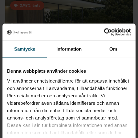
0,95% ränta
Samtycke
Information
Om
Denna webbplats använder cookies
Vi använder enhetsidentifierare för att anpassa innehållet
och annonserna till användarna, tillhandahålla funktioner
Säljs på 2 orter
för sociala medier och analysera vår trafik. Vi
MINI Aceman Elbil
vidarebefordrar även sådana identifierare och annan
E Paket M John Cooper Works Trim
information från din enhet till de sociala medier och
2025
•
0 mil
•
Elbil
NY
annons- och analysföretag som vi samarbetar med.
Pris
Finansiering
Dessa kan i sin tur kombinera informationen med annan
Inkl. moms
Inkl. moms
information som du har tillhandahållit eller som de har
495 600 kr
4 387 kr/mån