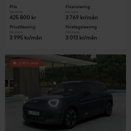
Pris
Finansiering
Inkl. moms
Inkl. moms
425 800 kr
3 769 kr/mån
Privatleasing
Företagsleasing
Inkl. moms
Exkl. moms
3 995 kr/mån
3 013 kr/mån
0,95% ränta