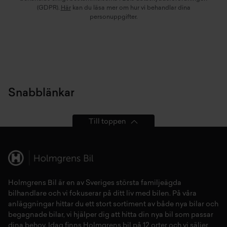
(GDPR).
Här
kan du läsa mer om hur vi behandlar dina
personuppgifter.
Snabblänkar
Till toppen
Holmgrens Bil är en av Sveriges största familjeägda
bilhandlare och vi fokuserar på ditt liv med bilen. På våra
anläggningar hittar du ett stort sortiment av både
nya bilar
och
begagnade bilar,
vi hjälper dig att hitta din
nya bil
som passar
dina behov. Idag finns Holmgrens bil på 12 orter och vi säljer