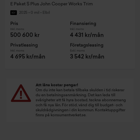
E Paket S Plus John Cooper Works Trim
2025
•
0 mil
•
Elbil
NY
Pris
Finansiering
Inkl. moms
Inkl. moms
500 600 kr
4 431 kr/mån
Privatleasing
Företagsleasing
Inkl. moms
Exkl. moms
4 695 kr/mån
3 542 kr/mån
Att låna kostar pengar!
Om du inte kan betala tillbaka skulden i tid riskerar
du en betalningsanmärkning. Det kan leda till
svårigheter att få hyra bostad, teckna abonnemang
och få nya lån. För stöd, vänd dig till budget- och
skuldrådgivningen i din kommun. Kontaktuppgifter
finns på
konsumentverket.se
.