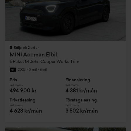
Säljs på 2 orter
MINI Aceman Elbil
E Paket M John Cooper Works Trim
2025
•
0 mil
•
Elbil
NY
Pris
Finansiering
Inkl. moms
Inkl. moms
494 900 kr
4 381 kr/mån
Privatleasing
Företagsleasing
Inkl. moms
Exkl. moms
4 623 kr/mån
3 502 kr/mån