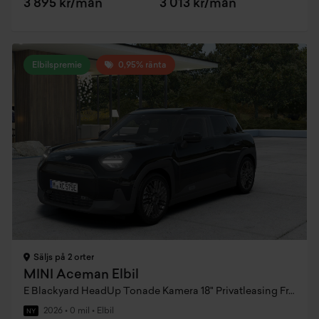
3 895 kr/mån
3 013 kr/mån
Elbilspremie
0,95% ränta
Säljs på 2 orter
MINI Aceman Elbil
E Blackyard HeadUp Tonade Kamera 18" Privatleasing Fr. 3995:- / mån
2026
•
0 mil
•
Elbil
NY