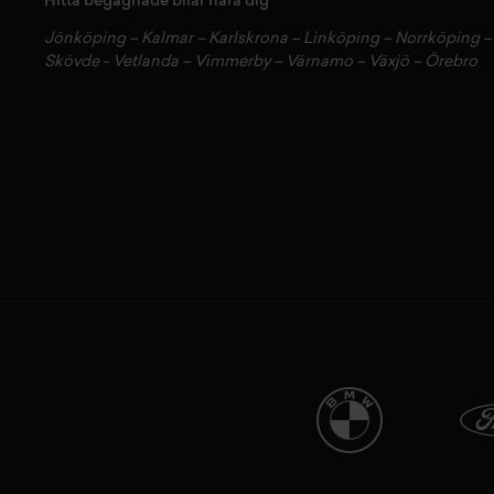
Hitta begagnade bilar nära dig
Jönköping
–
Kalmar
–
Karlskrona
–
Linköping
–
Norrköping
Skövde
-
Vetlanda
–
Vimmerby
–
Värnamo
–
Växjö
–
Örebro