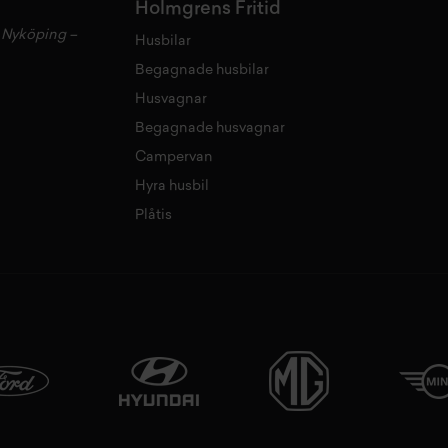
Holmgrens Fritid
–
Nyköping
–
Husbilar
Begagnade husbilar
Husvagnar
Begagnade husvagnar
Campervan
Hyra husbil
Plåtis