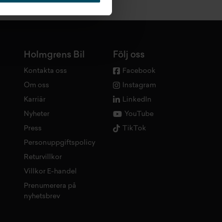
Holmgrens Bil
Följ oss
Kontakta oss
Facebook
Om oss
Instagram
Karriär
LinkedIn
Nyheter
YouTube
Press
TikTok
Personuppgiftspolicy
Returvillkor
Villkor E-handel
Prenumerera på
nyhetsbrev