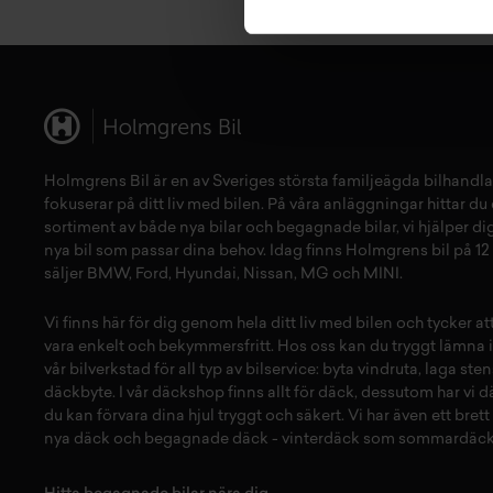
Holmgrens Bil är en av Sveriges största familjeägda bilhandla
fokuserar på ditt liv med bilen. På våra anläggningar hittar du e
sortiment av både
nya bilar
och
begagnade bilar,
vi hjälper dig
nya bil
som passar dina behov. Idag finns Holmgrens bil på 12 
säljer
BMW
,
Ford
,
Hyundai
,
Nissan
,
MG
och
MINI
.
Vi finns här för dig genom hela ditt liv med bilen och tycker a
vara enkelt och bekymmersfritt. Hos oss kan du tryggt lämna i
vår
bilverkstad
för all typ av
bilservice:
byta vindruta,
laga sten
däckbyte
. I vår
däckshop
finns allt för
däck
,
dessutom har vi
d
du kan förvara dina
hjul
tryggt och säkert.
Vi har även ett brett
nya däck
och
begagnade däck
-
vinterdäck
som
sommardäck