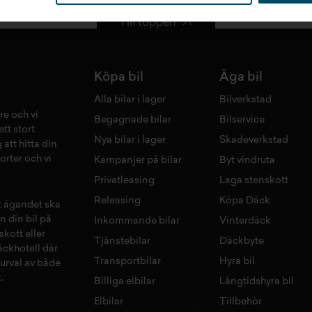
Till toppen
Köpa bil
Äga bil
Alla bilar i lager
Bilverkstad
re och vi
Begagnade bilar
Bilservice
tt stort
Nya bilar i lager
Skadeverkstad
 att hitta din
orter och vi
Kampanjer på bilar
Byt vindruta
Privatleasing
Laga stenskott
Releasing
Köpa Däck
tt ägandet ska
n din bil på
Inkommande bilar
Vinterdäck
skott
eller
Tjänstebilar
Däckbyte
äckhotell
d
är
Transportbilar
Hyra bil
 urval av både
.
Billiga elbilar
Långtidshyra bil
Elbilar
Tillbehör