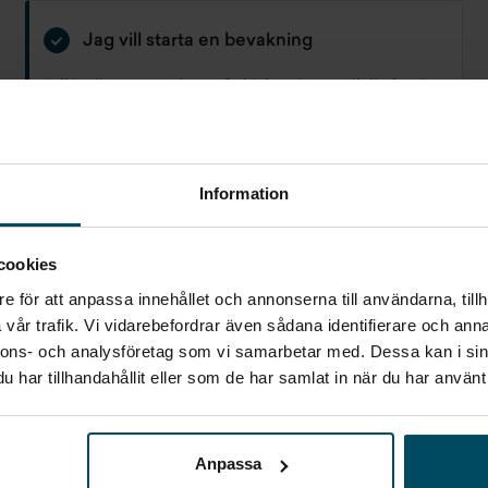
Jag vill starta en bevakning
Fyll in din e-postadress så skickar vi ett mail direkt när
vi får in fordon som motsvarar din sökning.
E-POST
Bevaka
Information
Alla personuppgifter som skickas in till Holmgrens kommer att
cookies
behandlas enligt bestämmelserna i EU:s dataskyddsförordningen
(GDPR).
Här
kan du läsa mer om hur vi behandlar dina personuppgifter.
e för att anpassa innehållet och annonserna till användarna, tillh
vår trafik. Vi vidarebefordrar även sådana identifierare och anna
nnons- och analysföretag som vi samarbetar med. Dessa kan i sin
har tillhandahållit eller som de har samlat in när du har använt 
Anpassa