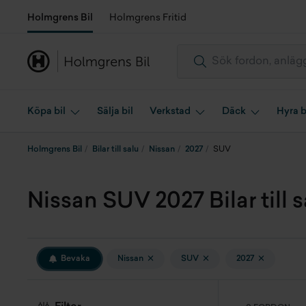
Holmgrens Bil
Holmgrens Fritid
Köpa bil
Sälja bil
Verkstad
Däck
Hyra b
Holmgrens Bil
Bilar till salu
Nissan
2027
SUV
Nissan SUV 2027 Bilar till s
Bevaka
Nissan
SUV
2027