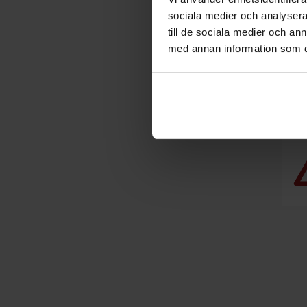
sociala medier och analysera 
Pris
till de sociala medier och a
Inkl. moms
229 800 
med annan information som du 
Företagslea
Exkl. moms
2 122 kr/