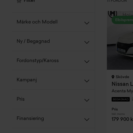
Filter
11 FORDON
Elbilsprem
Märke och Modell
Ny / Begagnad
Fordonstyp/Kaross
Skövde
Kampanj
Nissan L
Acenta My
Pris
BEGAGNAD
Pris
Inkl. moms
Finansiering
179 900 k