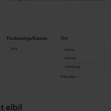
Fordonstyp/Kaross
Ort
SUV
Kalmar
Skövde
Jönköping
Karlskrona
Visa alla
Vetlanda
Örebro
Vimmerby
t elbil
Växjö