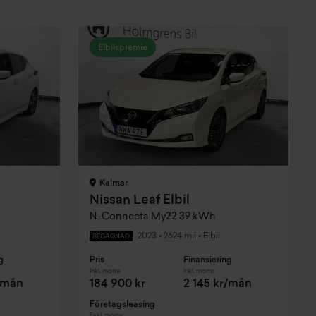
Elbilspremie
Kalmar
Nissan Leaf Elbil
N-Connecta My22 39 kWh
2023
•
2624 mil
•
Elbil
BEGAGNAD
g
Pris
Finansiering
Inkl. moms
Inkl. moms
r/mån
184 900 kr
2 145 kr/mån
Företagsleasing
Exkl. moms