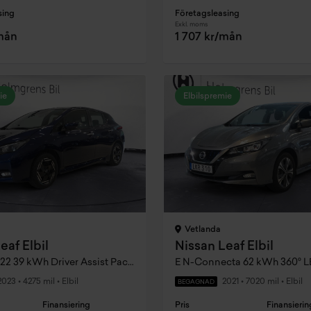
sing
Företagsleasing
Exkl. moms
/mån
1 707 kr/mån
ie
Elbilspremie
Vetlanda
eaf Elbil
Nissan Leaf Elbil
Acenta My22 39 kWh Driver Assist Pack 6,6 kW
E N-Connecta 62 kWh 360° 
2023
•
4275 mil
•
Elbil
2021
•
7020 mil
•
Elbil
BEGAGNAD
Finansiering
Pris
Finansierin