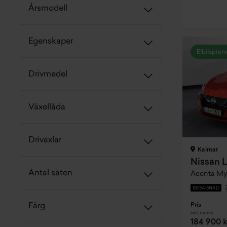
Årsmodell
Egenskaper
Elbilsprem
Drivmedel
Växellåda
Drivaxlar
Kalmar
Nissan L
Antal säten
Acenta My
BEGAGNAD
Pris
Färg
Inkl. moms
184 900 k