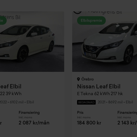
ie
Elbilspremie
Örebro
eaf Elbil
Nissan Leaf Elbil
22 39 kWh
E Tekna 62 kWh 217 hk
2022
•
6102 mil
•
Elbil
2021
•
8692 mil
•
Elbil
BEGAGNAD
Finansiering
Pris
Finansierin
Inkl. moms
Inkl. moms
Inkl. moms
r
2 087 kr/mån
184 800 kr
2 143 k