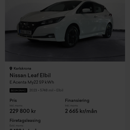
Karlskrona
Nissan Leaf Elbil
E Acenta My22 59 kWh
2023
•
5748 mil
•
Elbil
BEGAGNAD
Pris
Finansiering
Inkl. moms
Inkl. moms
229 800 kr
2 665 kr/mån
Företagsleasing
Exkl. moms