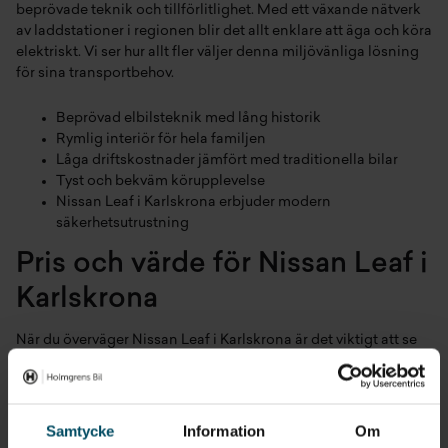
beprövade teknik och tillförlitlighet. Med ett växande nätverk
av laddstationer i regionen blir det allt enklare att äga och köra
elektriskt. Vi ser hur allt fler väljer denna miljövänliga lösning
för sina transportbehov.
Beprövad elbilsteknik med lång historik
Rymlig interiör för hela familjen
Låga driftskostnader jämfört med traditionella bilar
Tyst och bekväm körupplevelse
Nissan Leaf i Karlskrona erbjuder modern
säkerhetsutrustning
Pris och värde för Nissan Leaf i
Karlskrona
När du överväger Nissan Leaf i Karlskrona är det viktigt att se
helheten. Utöver själva inköpskostnaden sparar du betydligt
på bränslekostnader och service. Elbilens enkla konstruktion
med färre rörliga delar innebär också lägre
underhållskostnader över tid.
Samtycke
Information
Om