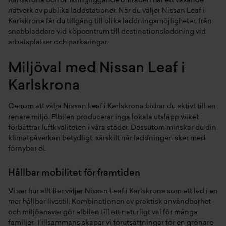
Karlskrona och omkringliggande områden har ett växande
nätverk av publika laddstationer. När du väljer Nissan Leaf i
Karlskrona får du tillgång till olika laddningsmöjligheter, från
snabbladdare vid köpcentrum till destinationsladdning vid
arbetsplatser och parkeringar.
Miljöval med Nissan Leaf i
Karlskrona
Genom att välja Nissan Leaf i Karlskrona bidrar du aktivt till en
renare miljö. Elbilen producerar inga lokala utsläpp vilket
förbättrar luftkvaliteten i våra städer. Dessutom minskar du din
klimatpåverkan betydligt, särskilt när laddningen sker med
förnybar el.
Hållbar mobilitet för framtiden
Vi ser hur allt fler väljer Nissan Leaf i Karlskrona som ett led i en
mer hållbar livsstil. Kombinationen av praktisk användbarhet
och miljöansvar gör elbilen till ett naturligt val för många
familjer. Tillsammans skapar vi förutsättningar för en grönare