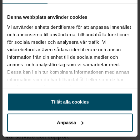
Ekonomiska fördelar med elbil
Denna webbplats använder cookies
Att äga Nissan Leaf i Karlskrona ger flera ekonomiska fördelar.
Förutom lägre energikostnader per mil finns möjlighet till
Vi använder enhetsidentifierare för att anpassa innehållet
reducerad fordonsskatt och andra incitament. Vi guidar dig
och annonserna till användarna, tillhandahålla funktioner
genom alla aspekter så att du får en tydlig bild av den totala
för sociala medier och analysera vår trafik. Vi
ägandekostnaden.
vidarebefordrar även sådana identifierare och annan
information från din enhet till de sociala medier och
Holmgrens Bil - din
annons- och analysföretag som vi samarbetar med.
bilförsäljare för Nissan Leaf i
Dessa kan i sin tur kombinera informationen med annan
information som du har tillhandahållit eller som de har
Karlskrona
samlat in när du har använt deras tjänster.
Som en av Sveriges största familjeägda bilhandlare har vi lång
Tillåt alla cookies
erfarenhet av att hjälpa kunder hitta rätt bil. När det gäller
Nissan Leaf i Karlskrona erbjuder vi expertis inom elbilsteknik
och kan svara på alla dina frågor om laddning, räckvidd och
daglig användning.
Anpassa
Vår service och support