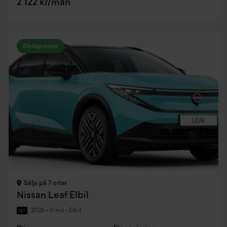
2 122 kr/mån
Elbilspremie
Säljs på 7 orter
Nissan Leaf Elbil
2026
•
0 mil
•
Elbil
NY