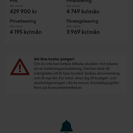
Pris
Finansiering
Inkl. moms
Inkl. moms
429 900 kr
4 749 kr/mån
Privatleasing
Företagsleasing
Inkl. moms
Exkl. moms
4 195 kr/mån
3 969 kr/mån
Att låna kostar pengar!
Om du inte kan betala tillbaka skulden i tid riskerar
du en betalningsanmärkning. Det kan leda till
svårigheter att få hyra bostad, teckna abonnemang
och få nya lån. För stöd, vänd dig till budget- och
skuldrådgivningen i din kommun. Kontaktuppgifter
finns på
konsumentverket.se
.