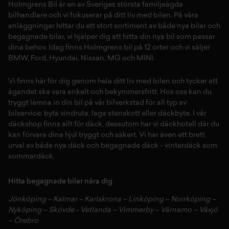
Holmgrens Bil är en av Sveriges största familjeägda
bilhandlare och vi fokuserar på ditt liv med bilen. På våra
anläggningar hittar du ett stort sortiment av både
nya bilar
och
begagnade bilar,
vi hjälper dig att hitta din
nya bil
som passar
dina behov. Idag finns Holmgrens bil på 12 orter och vi säljer
BMW
,
Ford
,
Hyundai
,
Nissan
,
MG
och
MINI
.
Vi finns här för dig genom hela ditt liv med bilen och tycker att
ägandet ska vara enkelt och bekymmersfritt. Hos oss kan du
tryggt lämna in din bil på vår
bilverkstad
för all typ av
bilservice:
byta vindruta,
laga stenskott
eller
däckbyte
. I vår
däckshop
finns allt för
däck
,
dessutom har vi
däckhotell
d
är du
kan förvara dina
hjul
tryggt och säkert.
Vi har även ett brett
urval av både
nya däck
och
begagnade däck
-
vinterdäck
som
sommardäck.
Hitta begagnade bilar nära dig
Jönköping
–
Kalmar
–
Karlskrona
–
Linköping
–
Norrköping
–
Nyköping
–
Skövde
-
Vetlanda
–
Vimmerby
–
Värnamo
–
Växjö
–
Örebro