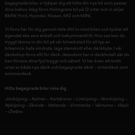
begagnade bilar,
vi hjälper dig att hitta din
nya bil
som passar
dina behov. Idag finns Holmgrens bil på 12 orter och vi säljer
BMW
,
Ford
,
Hyundai
,
Nissan
,
MG
och
MINI
.
Vi finns här för dig genom hela ditt liv med bilen och tycker att
ägandet ska vara enkelt och bekymmersfritt. Hos oss kan du
tryggt lämna in din bil på vår
bilverkstad
för all typ av
bilservice:
byta vindruta,
laga stenskott
eller
däckbyte
. I vår
däckshop
finns allt för
däck
,
dessutom har vi
däckhotell
d
är du
kan förvara dina
hjul
tryggt och säkert.
Vi har även ett brett
urval av både
nya däck
och
begagnade däck
-
vinterdäck
som
sommardäck.
Hitta begagnade bilar nära dig
Jönköping
–
Kalmar
–
Karlskrona
–
Linköping
–
Norrköping
–
Nyköping
–
Skövde
-
Vetlanda
–
Vimmerby
–
Värnamo
–
Växjö
–
Örebro