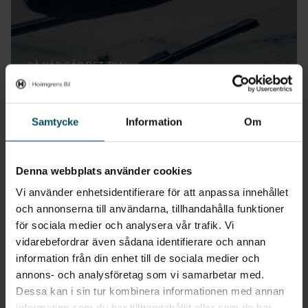
SÅ HÄR GÅR DET TILL
Vill du veta mer om vindrutebyte?
Samtycke
Information
Om
Läs mer
Denna webbplats använder cookies
Vi använder enhetsidentifierare för att anpassa innehållet
och annonserna till användarna, tillhandahålla funktioner
för sociala medier och analysera vår trafik. Vi
vidarebefordrar även sådana identifierare och annan
Verkstadstjänster
information från din enhet till de sociala medier och
Gå till Verkstad
annons- och analysföretag som vi samarbetar med.
Dessa kan i sin tur kombinera informationen med annan
information som du har tillhandahållit eller som de har