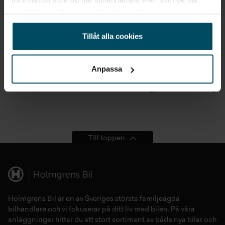
samlat in när du har använt deras tjänster.
Tillåt alla cookies
Anpassa
Däckbyte
Skadebesiktning
Lackering
Till toppen
Holmgrens Bil är en av Sveriges största familjeägda
bilhandlare och vi fokuserar på ditt liv med bilen. På våra
anläggningar hittar du ett stort sortiment av både
nya bilar
och