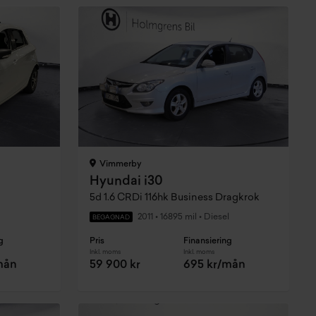
Vimmerby
Hyundai i30
5d 1.6 CRDi 116hk Business Dragkrok
2011
•
16895 mil
•
Diesel
BEGAGNAD
g
Pris
Finansiering
Inkl. moms
Inkl. moms
mån
59 900 kr
695 kr/mån