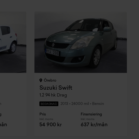
Örebro
Suzuki Swift
1.2 94 hk Drag
n
2013
•
24000 mil
•
Bensin
BEGAGNAD
g
Pris
Finansiering
Inkl. moms
Inkl. moms
mån
54 900 kr
637 kr/mån