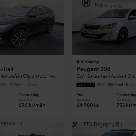
y
Vimmerby
-Trail
Peugeot 308
1.6 dCi Dpf 4x4 Defekt Oljud Motor. Vevstakslager
SW 1,2 PureTech Active 110hk
2016
•
17273 mil
•
Diesel
2015
•
18501 mil
•
Bensi
BEGAGNAD
Finansiering
Pris
Finansierin
Inkl. moms
Inkl. moms
Inkl. moms
r
696 kr/mån
64 900 kr
753 kr/