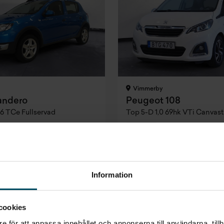
Vimmerby
andero
Peugeot 108
6 TCe Fullservad
Top 5-D 1,0 69hk VTi Canvas
2017
•
14198 mil
•
Bensin
2017
•
9173 mil
•
Bensin
BEGAGNAD
Finansiering
Pris
Finansierin
Inkl. moms
Inkl. moms
Inkl. moms
927 kr/mån
79 900 kr
927 kr/
Information
Biloutlet
cookies
e för att anpassa innehållet och annonserna till användarna, tillh