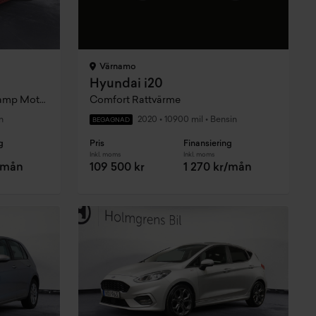
Värnamo
Hyundai i20
1,8 i-VTEC 142hk Sport Led-Ramp Motorvärmare
Comfort Rattvärme
n
2020
•
10900 mil
•
Bensin
BEGAGNAD
g
Pris
Finansiering
Inkl. moms
Inkl. moms
r/mån
109 500 kr
1 270 kr/mån