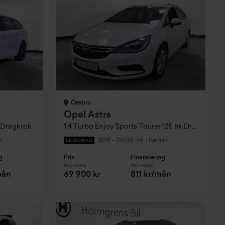
Örebro
Opel Astra
 Dragkrok
1.4 Turbo Enjoy Sports Tourer 125 hk Drag
n
2018
•
23600 mil
•
Bensin
BEGAGNAD
g
Pris
Finansiering
Inkl. moms
Inkl. moms
mån
69 900 kr
811 kr/mån