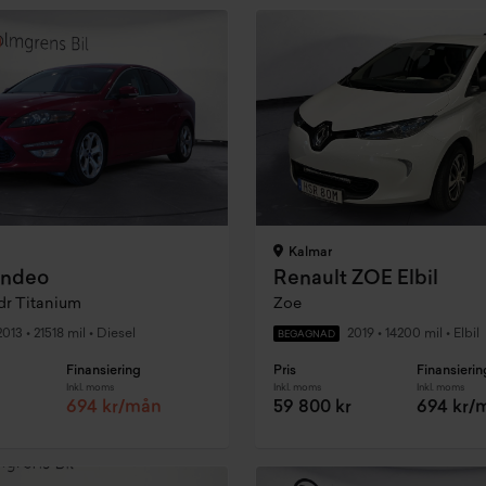
Kalmar
ondeo
Renault ZOE Elbil
dr Titanium
Zoe
2013
•
21518 mil
•
Diesel
2019
•
14200 mil
•
Elbil
BEGAGNAD
Finansiering
Pris
Finansierin
Inkl. moms
Inkl. moms
Inkl. moms
694 kr/mån
59 800 kr
694 kr/