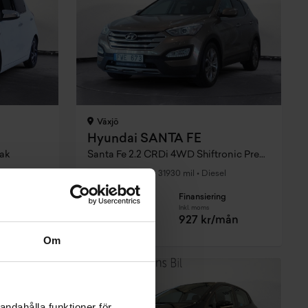
Växjö
Hyundai SANTA FE
tak
Santa Fe 2.2 CRDi 4WD Shiftronic Premium 197hk
2013
•
31930 mil
•
Diesel
BEGAGNAD
g
Pris
Finansiering
Inkl. moms
Inkl. moms
mån
79 900 kr
927 kr/mån
Om
andahålla funktioner för