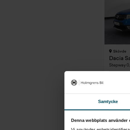
Skövde
Dacia S
Stepway 0,
BEGAGNAD
Pris
Inkl. moms
79 900 kr
Samtycke
Denna webbplats använder 
Vi använder enhetsidentifierar