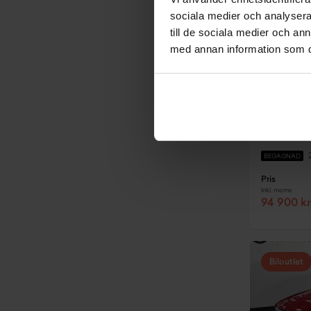
sociala medier och analysera 
till de sociala medier och a
med annan information som du 
Skövde
Hyundai
Comfort P
BEGAGNAD
Pris
Inkl. moms
94 900 kr
Biloutlet