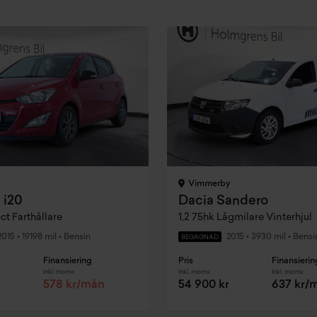
Vimmerby
 i20
Dacia Sandero
ect Farthållare
1,2 75hk Lågmilare Vinterhjul
2015
•
19198 mil
•
Bensin
2015
•
3930 mil
•
Bensi
BEGAGNAD
Finansiering
Pris
Finansierin
Inkl. moms
Inkl. moms
Inkl. moms
r
578 kr/mån
54 900 kr
637 kr/