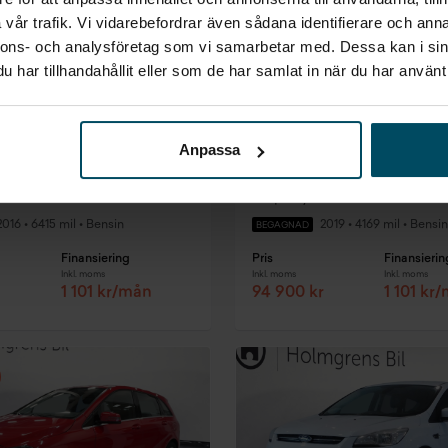
vår trafik. Vi vidarebefordrar även sådana identifierare och anna
nnons- och analysföretag som vi samarbetar med. Dessa kan i sin
har tillhandahållit eller som de har samlat in när du har använt 
Anpassa
Skövde
 i10
Dacia Sandero
lus 67hk
Stepway 0.9 TCe Manuell, 90
2016
•
6415 mil
•
Bensin
2019
•
4169 mil
•
Bensin
BEGAGNAD
Finansiering
Pris
Finansierin
Inkl. moms
Inkl. moms
Inkl. moms
1 101 kr/mån
94 900 kr
1 101 kr