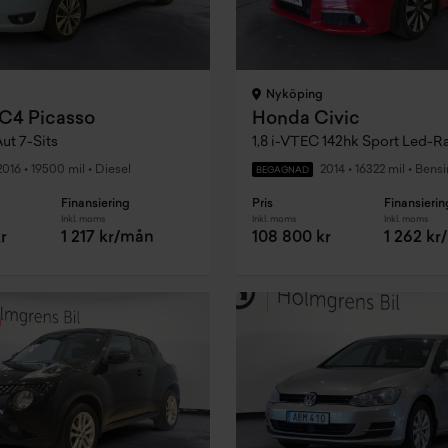
Nyköping
 C4 Picasso
Honda Civic
ut 7-Sits
2016
•
19500 mil
•
Diesel
2014
•
16322 mil
•
Bensi
BEGAGNAD
Finansiering
Pris
Finansierin
Inkl. moms
Inkl. moms
Inkl. moms
r
1 217 kr/mån
108 800 kr
1 262 k