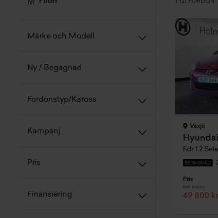
Filter
1 121 FORDON
Märke och Modell
Ny / Begagnad
Fordonstyp/Kaross
Växjö
Kampanj
Hyundai
5dr 1.2 Sel
Pris
BEGAGNAD
Pris
Inkl. moms
Finansiering
49 800 k