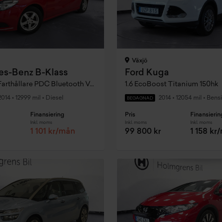
Växjö
s-Benz B-Klass
Ford Kuga
B 180 CDI Farthållare PDC Bluetooth V-Hjul
1.6 EcoBoost Titanium 150hk
2014
•
12999 mil
•
Diesel
2014
•
12054 mil
•
Bensi
BEGAGNAD
Finansiering
Pris
Finansierin
Inkl. moms
Inkl. moms
Inkl. moms
1 101 kr/mån
99 800 kr
1 158 kr