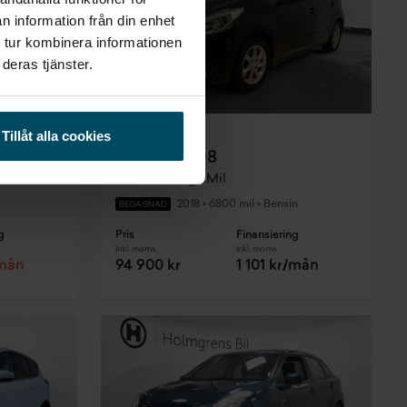
n information från din enhet
 tur kombinera informationen
deras tjänster.
Tillåt alla cookies
Värnamo
Peugeot 208
hk
Active 1,2 Låga Mil
2018
•
6800 mil
•
Bensin
BEGAGNAD
g
Pris
Finansiering
Inkl. moms
Inkl. moms
/mån
94 900 kr
1 101 kr/mån