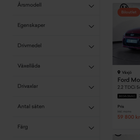
Årsmodell
Biloutlet
Egenskaper
Drivmedel
Växellåda
Växjö
Ford M
Drivaxlar
2.2 TDCi 5
BEGAGNAD
Antal säten
Pris
Inkl. moms
59 800 kr
Färg