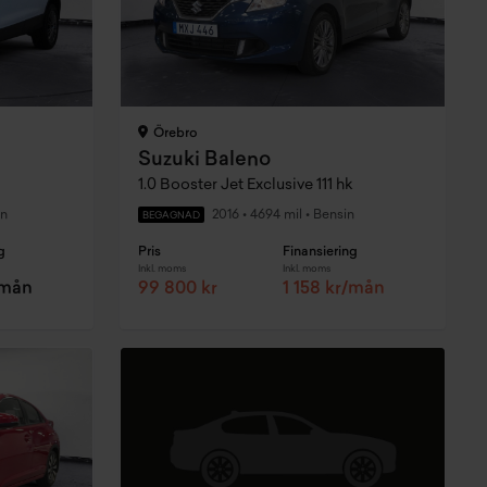
Örebro
Suzuki Baleno
1.0 Booster Jet Exclusive 111 hk
n
2016
•
4694 mil
•
Bensin
BEGAGNAD
g
Pris
Finansiering
Inkl. moms
Inkl. moms
/mån
99 800 kr
1 158 kr/mån