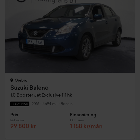
Örebro
Suzuki Baleno
1.0 Booster Jet Exclusive 111 hk
2016
•
4694 mil
•
Bensin
BEGAGNAD
Pris
Finansiering
Inkl. moms
Inkl. moms
99 800 kr
1 158 kr/mån