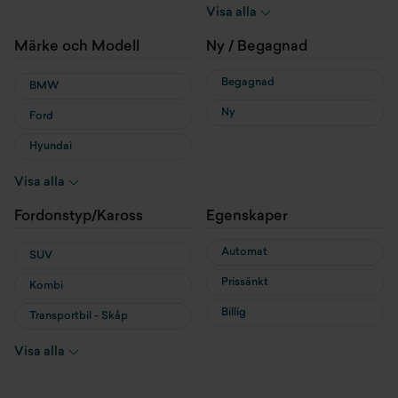
Hybrid
Visa alla
Laddhybrid
Märke och Modell
Ny / Begagnad
Begagnad
BMW
Ny
Ford
Hyundai
MG
Visa alla
MINI
Fordonstyp/Kaross
Egenskaper
Nissan
Automat
SUV
Prissänkt
Kombi
Billig
Transportbil - Skåp
Transportbil - Flak
Visa alla
Cab