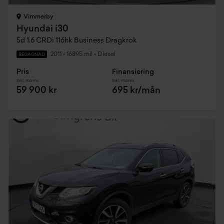
Vimmerby
Hyundai i30
5d 1.6 CRDi 116hk Business Dragkrok
2011
•
16895 mil
•
Diesel
BEGAGNAD
Pris
Finansiering
Inkl. moms
Inkl. moms
59 900 kr
695 kr/mån