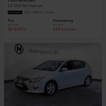
Ford Mondeo
2.2 TDCi 5dr Titanium
2013
•
21518 mil
•
Diesel
BEGAGNAD
Pris
Finansiering
Inkl. moms
Inkl. moms
59 800 kr
694 kr/mån