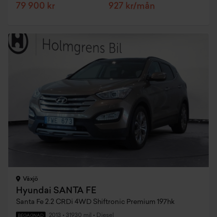
79 900 kr
927 kr/mån
Växjö
Hyundai SANTA FE
Santa Fe 2.2 CRDi 4WD Shiftronic Premium 197hk
2013
•
31930 mil
•
Diesel
BEGAGNAD