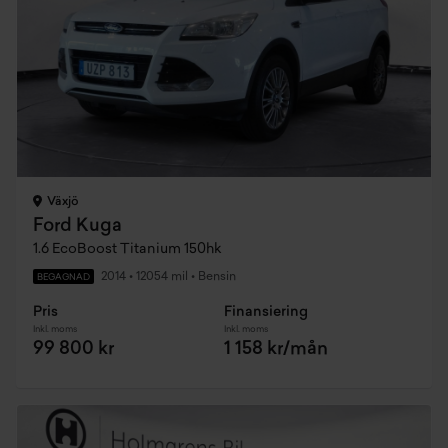
Växjö
Ford Kuga
1.6 EcoBoost Titanium 150hk
2014
•
12054 mil
•
Bensin
BEGAGNAD
Pris
Finansiering
Inkl. moms
Inkl. moms
99 800 kr
1 158 kr/mån