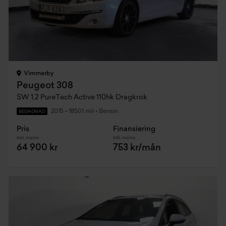
Vimmerby
Peugeot 308
SW 1,2 PureTech Active 110hk Dragkrok
2015
•
18501 mil
•
Bensin
BEGAGNAD
Pris
Finansiering
Inkl. moms
Inkl. moms
64 900 kr
753 kr/mån