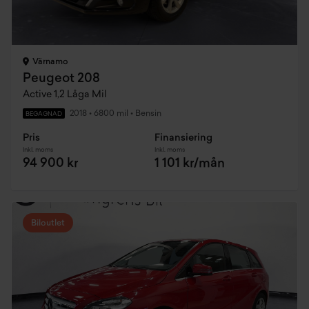
Värnamo
Peugeot 208
Active 1,2 Låga Mil
2018
•
6800 mil
•
Bensin
BEGAGNAD
Pris
Finansiering
Inkl. moms
Inkl. moms
94 900 kr
1 101 kr/mån
Biloutlet