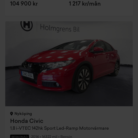
104 900 kr
1 217 kr/mån
Nyköping
Honda Civic
1,8 i-VTEC 142hk Sport Led-Ramp Motorvärmare
2014
•
16322 mil
•
Bensin
BEGAGNAD