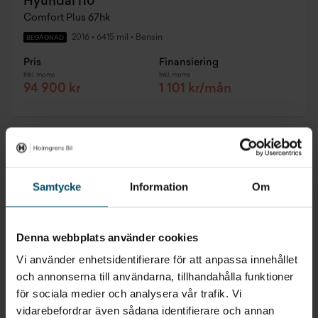
Hyundai i10
Comfort Plus 67hk
2016
•
6415 mil
•
Bensin
BEGAGNAD
Pris
Finansiering
Inkl. moms
Inkl. moms
94 900 kr
1 101 kr/mån
Biloutlet
Samtycke
Information
Om
Denna webbplats använder cookies
Vi använder enhetsidentifierare för att anpassa innehållet
och annonserna till användarna, tillhandahålla funktioner
för sociala medier och analysera vår trafik. Vi
vidarebefordrar även sådana identifierare och annan