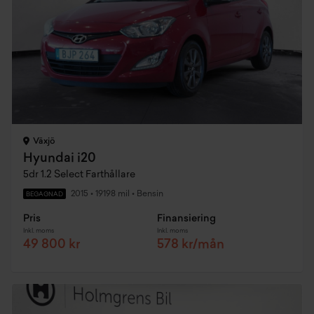
Växjö
Hyundai i20
5dr 1.2 Select Farthållare
2015
•
19198 mil
•
Bensin
BEGAGNAD
Pris
Finansiering
Inkl. moms
Inkl. moms
49 800 kr
578 kr/mån