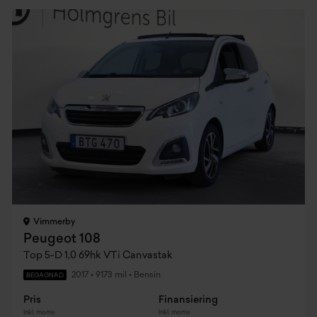
Vimmerby
Peugeot 108
Top 5-D 1,0 69hk VTi Canvastak
2017
•
9173 mil
•
Bensin
BEGAGNAD
Pris
Finansiering
Inkl. moms
Inkl. moms