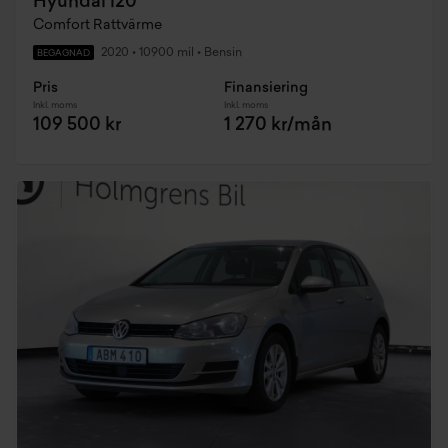
Hyundai i20
Comfort Rattvärme
2020
•
10900 mil
•
Bensin
BEGAGNAD
Pris
Finansiering
Inkl. moms
Inkl. moms
109 500 kr
1 270 kr/mån