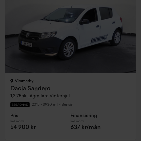
Vimmerby
Dacia Sandero
1,2 75hk Lågmilare Vinterhjul
2015
•
3930 mil
•
Bensin
BEGAGNAD
Pris
Finansiering
Inkl. moms
Inkl. moms
54 900 kr
637 kr/mån