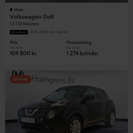
Växjö
Volkswagen Golf
1.2 TSI Masters
2014
•
11210 mil
•
Bensin
BEGAGNAD
Pris
Finansiering
Inkl. moms
Inkl. moms
109 800 kr
1 274 kr/mån
Biloutlet