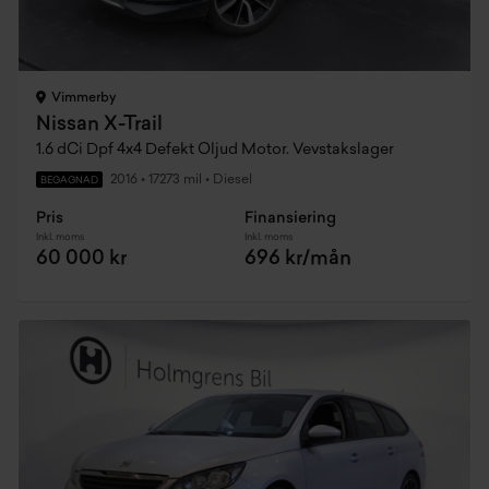
Vimmerby
Nissan X-Trail
1.6 dCi Dpf 4x4 Defekt Oljud Motor. Vevstakslager
2016
•
17273 mil
•
Diesel
BEGAGNAD
Pris
Finansiering
Inkl. moms
Inkl. moms
60 000 kr
696 kr/mån