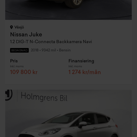
Växjö
Nissan Juke
1.2 DIG-T N-Connecta Backkamera Navi
2018
•
9342 mil
•
Bensin
BEGAGNAD
Pris
Finansiering
Inkl. moms
Inkl. moms
109 800 kr
1 274 kr/mån