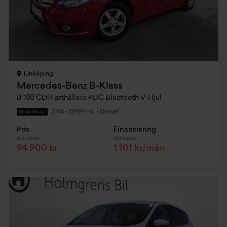
Linköping
Mercedes-Benz B-Klass
B 180 CDI Farthållare PDC Bluetooth V-Hjul
2014
•
12999 mil
•
Diesel
BEGAGNAD
Pris
Finansiering
Inkl. moms
Inkl. moms
94 900 kr
1 101 kr/mån