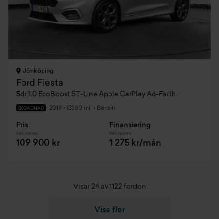
Jönköping
Ford Fiesta
5dr 1.0 EcoBoost ST-Line Apple CarPlay Ad-Farth.
2019
•
12360 mil
•
Bensin
BEGAGNAD
Pris
Finansiering
Inkl. moms
Inkl. moms
109 900 kr
1 275 kr/mån
Visar 24 av 1122 fordon
Visa fler