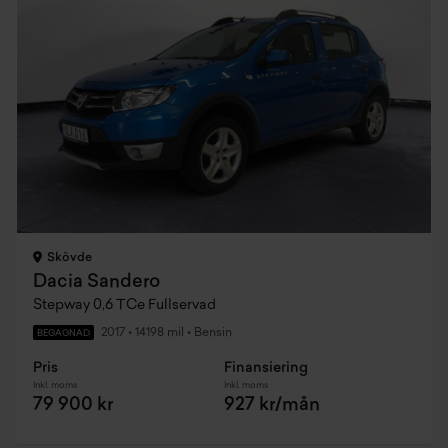
Skövde
Dacia Sandero
Stepway 0,6 TCe Fullservad
2017
•
14198 mil
•
Bensin
BEGAGNAD
Pris
Finansiering
Inkl. moms
Inkl. moms
79 900 kr
927 kr/mån