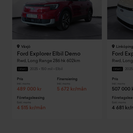
Växjö
Linköpin
Ford Explorer Elbil Demo
Ford Ex
Rwd, Long Range 286 hk 602km
2025
•
150 mil
•
Elbil
2025
DEMO
DEMO
Pris
Finansiering
Pris
Inkl. moms
Inkl. moms
Inkl. moms
489 000 kr
5 672 kr/mån
507 000 
Företagsleasing
Företagslea
Exkl. moms
Exkl. moms
4 515 kr/mån
4 681 kr