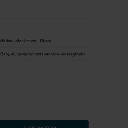
x släpvagnsvikt B-
0 kg
telligent hastighetsövervakning
rkort
fix fästen på yttre platserna i baksätet
mfortstolar med integrerade nackstöd
klädsel (black onyx - 13tvw)
ddlucka på passargerarsidan
y2ab), eluppvärmd ratt i sensico-läder (gtbab)
D bakljus
D strålkastare
udsystem med 6 högtalare + soundbar
nuell öppningsbar bagagelucka
nuellt justerbara backspeglar
tt-svarta skärmkanter och sidotrösklar