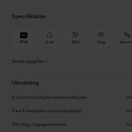
Specifikation
NY
2026
0 mil
Elbil
0 kg
Autom
Se alla uppgifter
Skick
Ny
Lä
Modellår
2026
Br
Utrustning
Miltal
0 mil
Hö
5,3-tums fullt digital instrumentkluster
In
Kaross
SUV
Tj
11 kw 3-fasladdare (ombordladdare)
In
Växellåda
Automat
Ma
12V uttag i bagageutrymmet
Int