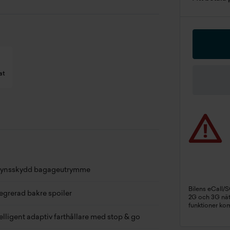
at
ngd
0 mm
edd
0 mm
jd
0 mm
synsskydd bagageutrymme
änstevikt
0 kg
Bilens eCall/
tegrerad bakre spoiler
2G och 3G näte
funktioner ko
x dragvikt
0 kg
elligent adaptiv farthållare med stop & go