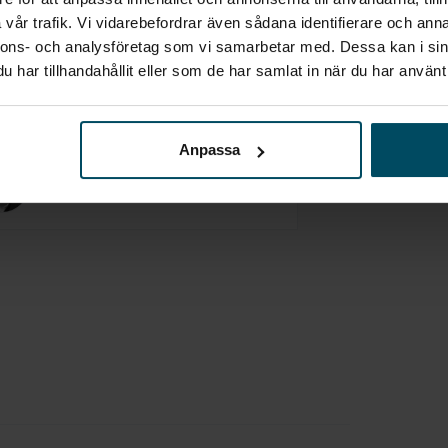
dospeglar svartlackerade
vår trafik. Vi vidarebefordrar även sådana identifierare och anna
nnons- och analysföretag som vi samarbetar med. Dessa kan i sin
Torbjörn Wenebro
yltscanning
har tillhandahållit eller som de har samlat in när du har använt 
Säljare Transportbilar
ötthetsvarnare
Anpassa
gklädsel (black-onyx)
Pär Åkerling
Säljare
p till 185 kw dc-snabbladdning (rwd) - nmc
teri
pkopplad navigation
lourmattor
rmepump