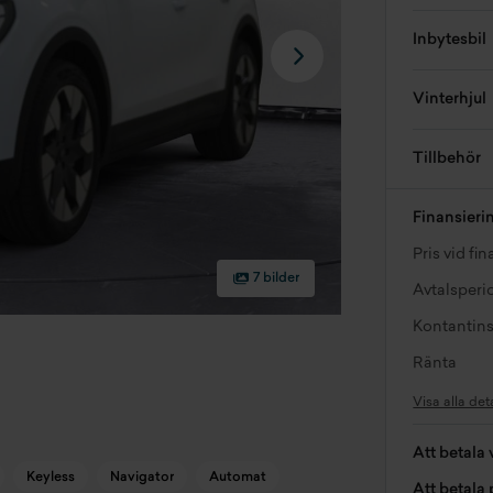
Inbytesbil
Vinterhjul
Tillbehör
Finansieri
Pris vid fi
7 bilder
Avtalsperi
Kontantins
Ränta
Visa alla det
Att betala 
Keyless
Navigator
Automat
Att betala