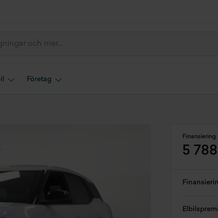
il
Företag
Finansiering 
5 788
Finansieri
Elbilsprem