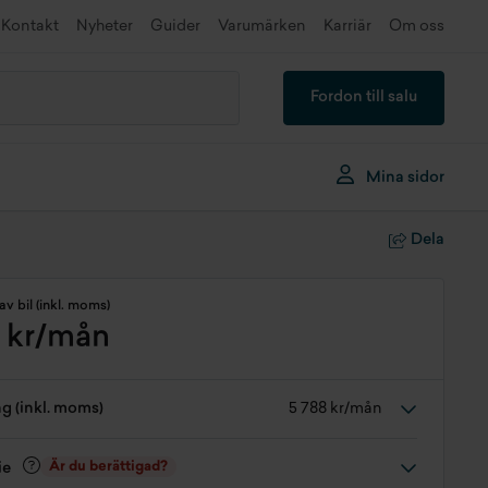
Kontakt
Nyheter
Guider
Varumärken
Karriär
Om oss
Fordon till salu
Mina sidor
Dela
av bil (inkl. moms)
 kr/mån
ng (inkl. moms)
5 788 kr/mån
Är du berättigad?
ie