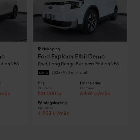
Nyköping
mo
Ford Explorer Elbil Demo
Rwd, Long Range Business Edition 286 hk 602km
Rwd, Long Range Business Edition 286 hk 602km
2026
•
950 mil
•
Elbil
DEMO
g
Pris
Finansiering
P
Inkl. moms
Inkl. moms
I
r/mån
531 000 kr
6 159 kr/mån
Företagsleasing
F
Exkl. moms
E
4 903 kr/mån