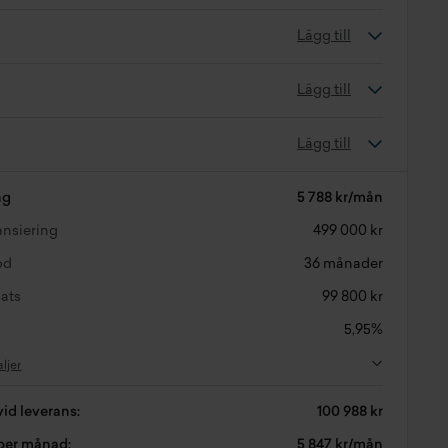
Lägg till
Lägg till
Lägg till
ng
5 788 kr/mån
nansiering
499 000 kr
od
36 månader
ats
99 800 kr
5,95%
aljer
vid leverans:
100 988 kr
 per månad:
5 847 kr/mån