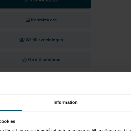
019-
XX XX XX
de 3 laddkabel med typ 2 kontakt
Kontakta oss
rktonade rutor från b-stolpen
ckellöst startsystem (Keyless)
Gå till avdelningen
er-the-air uppdateringar
Ge ditt omdöme
rkeringssensorer fram & bak med
növreringsbroms
st-collision breaking
dar- & kamerabaserad autobroms med
Information
namisk bromssupport, fotgängar- &
keldetektering
cookies
gnsensor
e för att anpassa innehållet och annonserna till användarna, tillh