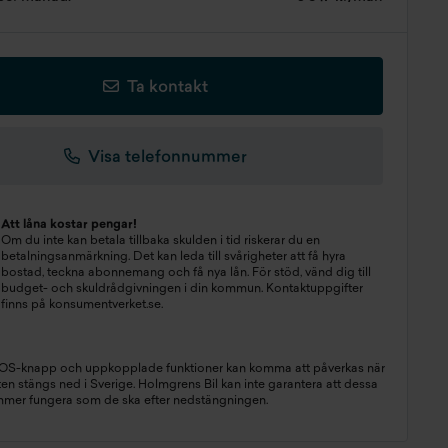
Ta kontakt
Visa telefonnummer
Att låna kostar pengar!
Om du inte kan betala tillbaka skulden i tid riskerar du en
betalningsanmärkning. Det kan leda till svårigheter att få hyra
bostad, teckna abonnemang och få nya lån. För stöd, vänd dig till
budget- och skuldrådgivningen i din kommun. Kontaktuppgifter
finns på
konsumentverket.se
.
SOS-knapp och uppkopplade funktioner kan komma att påverkas när
n stängs ned i Sverige. Holmgrens Bil kan inte garantera att dessa
mmer fungera som de ska efter nedstängningen.