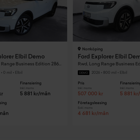
g
Norrköping
plorer Elbil Demo
Ford Explorer Elbil De
Rwd, Long Range Business Edition 286 hk 602km
•
0 mil
•
Elbil
2026
•
800 mil
•
Elbil
DEMO
Finansiering
Pris
Finansierin
Inkl. moms
Inkl. moms
Inkl. moms
kr
5 881 kr/mån
507 000 kr
5 881 k
sing
Företagsleasing
Exkl. moms
/mån
4 681 kr/mån