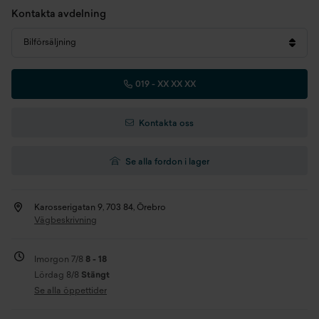
Kontakta avdelning
Bilförsäljning
019 -
XX XX XX
Kontakta oss
Se alla fordon i lager
Karosserigatan 9, 703 84, Örebro
Vägbeskrivning
Imorgon 7/8
8 - 18
Lördag 8/8
Stängt
Se alla öppettider