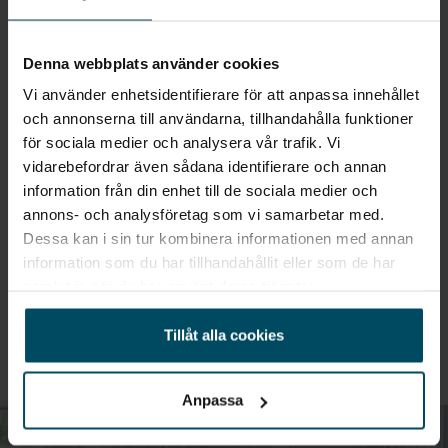
Vi strävar alltid efter att erbjuda våra kunder den bästa möjliga
upplevelsen och skapa en varm och välkomnande atmosfär.
Denna webbplats använder cookies
Vår målsättning är att du som kund ska känna dig trygg och
Vi använder enhetsidentifierare för att anpassa innehållet
nöjd med ditt bilköp och att vi är här för att hjälpa dig på bästa
sätt. Vi är engagerade i att tillhandahålla personlig och
och annonserna till användarna, tillhandahålla funktioner
professionell service, och vi vill göra det enkelt för våra kunder
för sociala medier och analysera vår trafik. Vi
att ta hand om sina bilar.
vidarebefordrar även sådana identifierare och annan
information från din enhet till de sociala medier och
Auktoriserad återförsäljare av:
annons- och analysföretag som vi samarbetar med.
Dessa kan i sin tur kombinera informationen med annan
Nissan
information som du har tillhandahållit eller som de har
Hyundai
samlat in när du har använt deras tjänster.
Ford
Tveka inte att kontakta oss, din bilaffär i Örebro, för ytterligare
Tillåt alla cookies
information eller för att boka en provkörning eller
servicebesök.
Anpassa