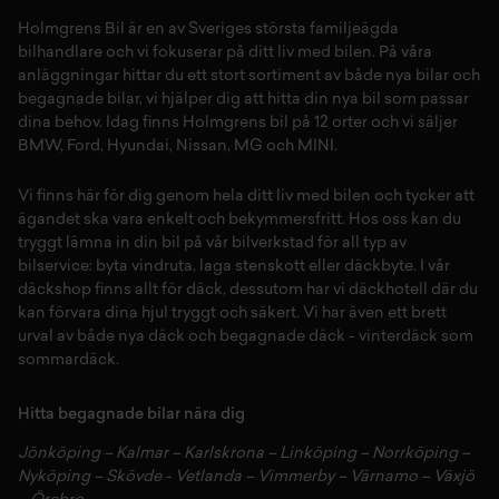
Vår bilfirma i Örebro har ett stort utbud av
personbilar
Holmgrens Bil är en av Sveriges största familjeägda
bilhandlare och vi fokuserar på ditt liv med bilen. På våra
Hos Holmgrens Bil Örebro finns personbilar för många olika
anläggningar hittar du ett stort sortiment av både
nya bilar
och
behov. Vi erbjuder allt från kompakta stadsbilar till sportiga
begagnade bilar,
vi hjälper dig att hitta din
nya bil
som passar
modeller och praktiska SUV:ar.
dina behov. Idag finns Holmgrens bil på 12 orter och vi säljer
BMW
,
Ford
,
Hyundai
,
Nissan
,
MG
och
MINI
.
Din pålitliga bilförsäljare i Örebro
Vi finns här för dig genom hela ditt liv med bilen och tycker att
Hos oss kan du köpa bil på ett tryggt sätt och få hjälp med
ägandet ska vara enkelt och bekymmersfritt. Hos oss kan du
service och underhåll genom hela ditt bilägande.
tryggt lämna in din bil på vår
bilverkstad
för all typ av
bilservice:
byta vindruta,
laga stenskott
eller
däckbyte
. I vår
däckshop
finns allt för
däck
,
dessutom har vi
däckhotell
d
är du
kan förvara dina
hjul
tryggt och säkert.
Vi har även ett brett
urval av både
nya däck
och
begagnade däck
-
vinterdäck
som
sommardäck.
Hitta begagnade bilar nära dig
Jönköping
–
Kalmar
–
Karlskrona
–
Linköping
–
Norrköping
–
Nyköping
–
Skövde
-
Vetlanda
–
Vimmerby
–
Värnamo
–
Växjö