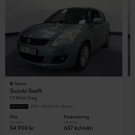
Örebro
Suzuki Swift
1.2 94 hk Drag
1
2013
•
24000 mil
•
Bensin
BEGAGNAD
Pris
Finansiering
P
Inkl. moms
Inkl. moms
I
54 900 kr
637 kr/mån