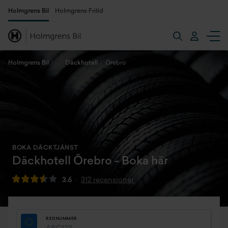
Holmgrens Bil
Holmgrens Fritid
Holmgrens Bil
Däckhotell
Örebro
BOKA DÄCKTJÄNST
Däckhotell Örebro - Boka här
3.6
312 recensioner
REGNUMMER