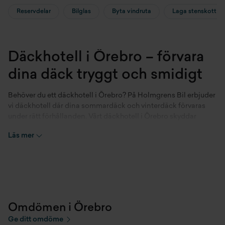
Reservdelar
Bilglas
Byta vindruta
Laga stenskott
Däckhotell i Örebro – förvara
dina däck tryggt och smidigt
Behöver du ett däckhotell i Örebro? På Holmgrens Bil erbjuder
vi däckhotell där dina sommardäck och vinterdäck förvaras
under rätt förhållanden. Vårt däckhotell i Örebro skyddar
däcken mot fukt, smuts och temperaturskiftningar som annars
Läs mer
kan förkorta däckens livslängd.
Är det värt att använda
däckhotell i Örebro?
Ja, däckhotell i Örebro är värt det för alla som vill spara tid, få
Omdömen i Örebro
professionell hantering och längre livslängd på däcken. På
Ge ditt omdöme
vårt däckhotell i Örebro lagras däcken mörkt, svalt och torrt,