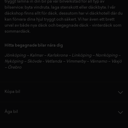
tryggt lämna in din bil på vår
bilverkstad
för all typ av
bilservice:
byta vindruta,
laga stenskott
eller
däckbyte
. I vår
däckshop
finns allt för
däck
,
dessutom har vi
däckhotell
d
är du
kan förvara dina
hjul
tryggt och säkert.
Vi har även ett brett
urval av både
nya däck
och
begagnade däck
-
vinterdäck
som
sommardäck.
Hitta begagnade bilar nära dig
Jönköping
–
Kalmar
–
Karlskrona
–
Linköping
–
Norrköping
–
Nyköping
–
Skövde
-
Vetlanda
–
Vimmerby
–
Värnamo
–
Växjö
–
Örebro
Köpa bil
Äga bil