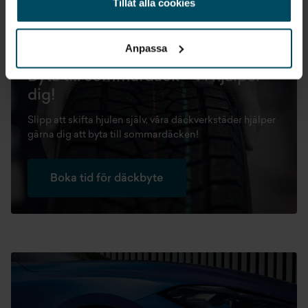
Tillåt alla cookies
Boka däckhotell i Örebro redan idag!
Anpassa
DÄCKVERKSTAD | DÄCKBYTE
Byta till sommardäck - Vi hjälper
dig!
Slipp att skifta hjulen själv, våra däckverkstäder hjälper
gärna dig att byta till sommardäcken!
Boka tid för däckbyte