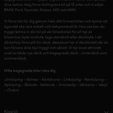
dina behov. Idag finns Holmgrens bil på 12 orter och vi säljer
BMW
,
Ford
,
Hyundai
,
Nissan
,
MG
och
MINI
.
Vi finns här för dig genom hela ditt liv med bilen och tycker att
ägandet ska vara enkelt och bekymmersfritt. Hos oss kan du
tryggt lämna in din bil på vår
bilverkstad
för all typ av
bilservice:
byta vindruta,
laga stenskott
eller
däckbyte
. I vår
däckshop
finns allt för
däck
,
dessutom har vi
däckhotell
d
är du
kan förvara dina
hjul
tryggt och säkert.
Vi har även ett brett
urval av både
nya däck
och
begagnade däck
-
vinterdäck
som
sommardäck.
Hitta begagnade bilar nära dig
Jönköping
–
Kalmar
–
Karlskrona
–
Linköping
–
Norrköping
–
Nyköping
–
Skövde
-
Vetlanda
–
Vimmerby
–
Värnamo
–
Växjö
–
Örebro
Köpa bil