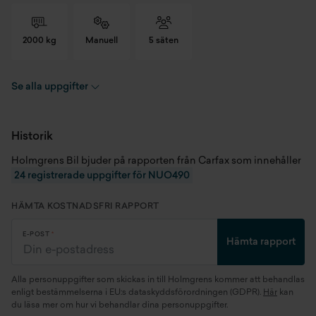
2000 kg
Manuell
5 säten
Se alla uppgifter
Registreringsnummer
NUO490
Chassinummer
WF0EXXGBBECY69057
Historik
Holmgrens Bil bjuder på rapporten från Carfax som innehåller
Skick
Begagnad
24 registrerade uppgifter för NUO490
Modellår
2013
HÄMTA KOSTNADSFRI RAPPORT
Miltal
21518 mil
E-POST
Hämta rapport
Kaross
Halvkombi
Alla personuppgifter som skickas in till Holmgrens kommer att behandlas
Motor
2.2 Duratorq TDCi KNBx
enligt bestämmelserna i EU:s dataskyddsförordningen (GDPR).
Här
kan
du läsa mer om hur vi behandlar dina personuppgifter.
(147 kW)