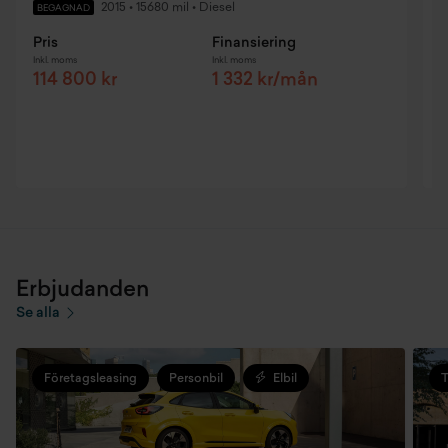
2015
•
15680 mil
•
Diesel
BEGAGNAD
Pris
Finansiering
P
Inkl. moms
Inkl. moms
I
114 800 kr
1 332 kr/mån
F
E
Erbjudanden
Se alla
Företagsleasing
Personbil
Elbil
T