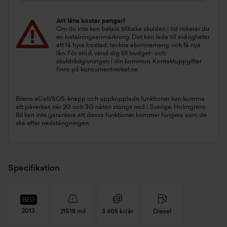
Att låna kostar pengar!
Om du inte kan betala tillbaka skulden i tid riskerar du
en betalningsanmärkning. Det kan leda till svårigheter
att få hyra bostad, teckna abonnemang och få nya
lån. För stöd, vänd dig till budget- och
skuldrådgivningen i din kommun. Kontaktuppgifter
finns på
konsumentverket.se
.
Bilens eCall/SOS-knapp och uppkopplade funktioner kan komma
att påverkas när 2G och 3G näten stängs ned i Sverige. Holmgrens
Bil kan inte garantera att dessa funktioner kommer fungera som de
ska efter nedstängningen.
Specifikation
BEG
2013
21518 mil
3 605 kr/år
Diesel