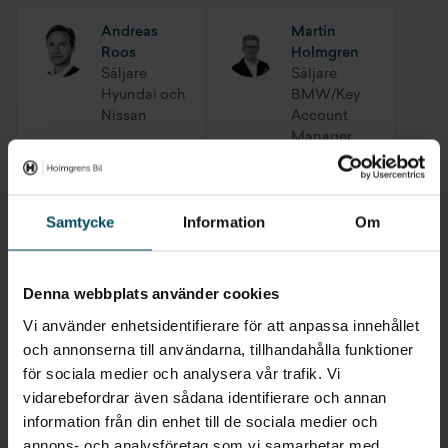
Regnsensor
Andreas
Martin
Parkeringssensorer fram&bak
Roos
Holmgren
Säljare
Säljare
Multifunktionsratt
Hyundai och
BMW/Key
Nissan
Account
Manager
Christoffer
Jesper
Samtycke
Information
Om
Gullberg
Andersson
Säljare
Säljare
BMW
BMW
Denna webbplats använder cookies
Vi använder enhetsidentifierare för att anpassa innehållet
Peter
Rolf
och annonserna till användarna, tillhandahålla funktioner
Ragnarsson
Skogström
Säljare
Säljare
för sociala medier och analysera vår trafik. Vi
BMW
BMW
vidarebefordrar även sådana identifierare och annan
information från din enhet till de sociala medier och
annons- och analysföretag som vi samarbetar med.