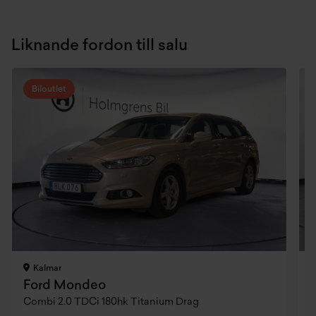
Liknande fordon till salu
Biloutlet
Kalmar
Ford Mondeo
Combi 2.0 TDCi 180hk Titanium Drag
A