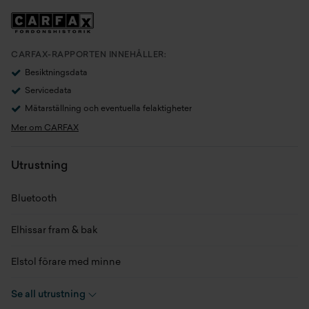
Generation
BD/BE/BG Facelift
Växellåda
Manuell
CARFAX-RAPPORTEN INNEHÅLLER:
Besiktningsdata
Antal växlar
6
Servicedata
Mätarställning och eventuella felaktigheter
Drivaxel
Framhjulsdrift
Mer om CARFAX
Drivmedel
Diesel
Utrustning
Tankvolym
70 l
Bluetooth
Förbrukning bl.körning (NEDC)
6 l/100km
Elhissar fram & bak
CO2 NEDC
159 g/km
Elstol förare med minne
Hästkrafter
200 hk
Elspeglar
Se all utrustning
Acc. 0-100 km/h
8 s