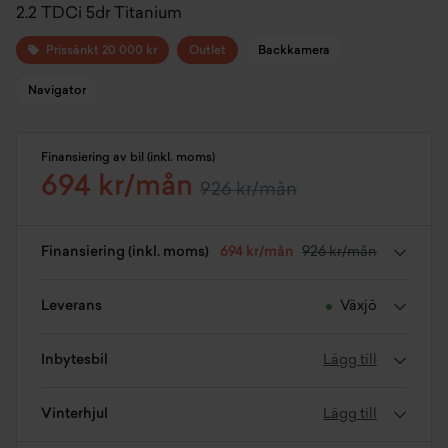
2.2 TDCi 5dr Titanium
Prissänkt 20 000 kr
Outlet
Backkamera
Navigator
Finansiering av bil (inkl. moms)
694 kr/mån
926 kr/mån
Finansiering (inkl. moms)
694 kr/mån
926 kr/mån
Leverans
Växjö
Inbytesbil
Lägg till
Vinterhjul
Lägg till