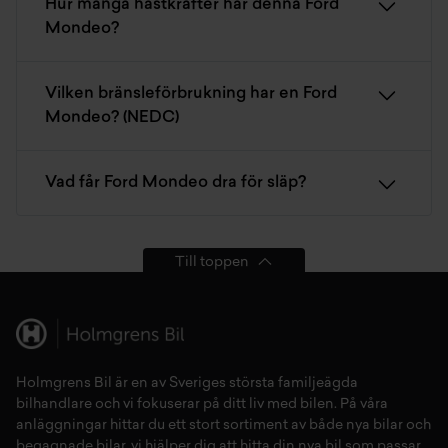
Hur många hästkrafter har denna Ford
Mondeo?
Vilken bränsleförbrukning har en Ford
Mondeo? (NEDC)
Vad får Ford Mondeo dra för släp?
Till toppen
Holmgrens Bil är en av Sveriges största familjeägda
bilhandlare och vi fokuserar på ditt liv med bilen. På våra
anläggningar hittar du ett stort sortiment av både
nya bilar
och
begagnade bilar,
vi hjälper dig att hitta din
nya bil
som passar