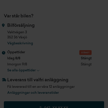
Tonade rutor
Cylindervolym
2179 cc
Var står bilen?
Navigation
Antal säten
5 st
Bilförsäljning
Esp
Vaktvägen 3
Färg
Röd
352 36 Växjö
Ac
Vägbeskrivning
Produktionsmånad
201211
USB-A
Öppettider
STÄNGT
Registreringsdatum
2012-11-30
Idag 8/8
Stängt
Farthållare
Imorgon 9/8
Stängt
Senast besiktad
2026-01-19
Se alla öppettider
Färddator
Fordonsskatt
3 605 kr/år
Leverans till valfri anläggning
Airbag förare
Få levererad till en av våra 12 anläggningar
Längd
4784 mm
Anläggningar och leveranstider
Aluminiumfälgar
Bredd
1886 mm
Backkamera