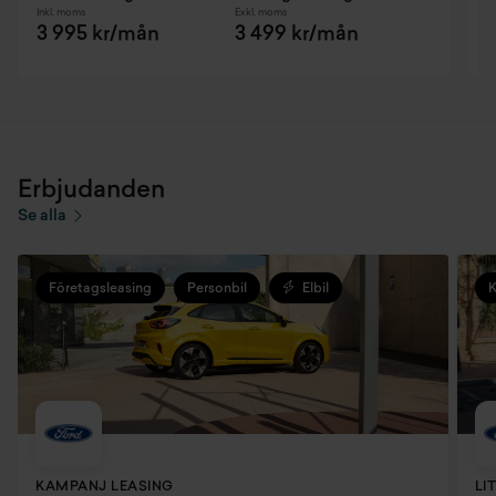
Inkl. moms
Exkl. moms
E
3 995 kr/mån
3 499 kr/mån
Erbjudanden
Se alla
Företagsleasing
Personbil
Elbil
KAMPANJ LEASING
LI