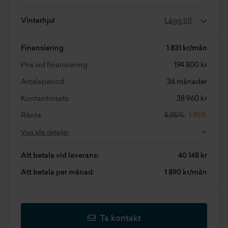
Vinterhjul
Lägg till
Finansiering
1 831 kr/mån
Pris vid finansiering
194 800 kr
Avtalsperiod
36 månader
Kontantinsats
38 960 kr
Ränta
5,95%
1,95%
Visa alla detaljer
Att betala vid leverans:
40 148 kr
Att betala per månad:
1 890 kr/mån
Ta kontakt