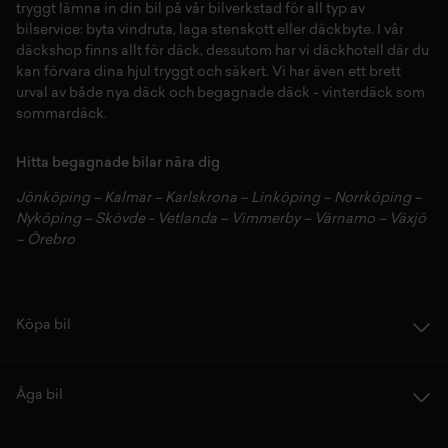
tryggt lämna in din bil på vår
bilverkstad
för all typ av
bilservice:
byta vindruta,
laga stenskott
eller
däckbyte
. I vår
däckshop
finns allt för
däck
,
dessutom har vi
däckhotell
d
är du
kan förvara dina
hjul
tryggt och säkert.
Vi har även ett brett
urval av både
nya däck
och
begagnade däck
-
vinterdäck
som
sommardäck.
Hitta begagnade bilar nära dig
Jönköping
–
Kalmar
–
Karlskrona
–
Linköping
–
Norrköping
–
Nyköping
–
Skövde
-
Vetlanda
–
Vimmerby
–
Värnamo
–
Växjö
–
Örebro
Köpa bil
Äga bil