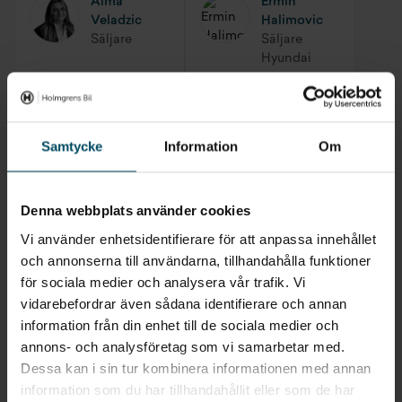
Alma
Ermin
Dragvikt bromsat 8%
1100 kg
Nyckellöst startsystem (Keyless)
Veladzic
Halimovic
Säljare
Säljare
Dragvikt bromsat 12%
1100 kg
Hyundai
Max släpvagnsvikt B-körkort
1740 kg
Bo
Alice
Folkesson
Salomonsson
Samtycke
Information
Om
Säljare
Säljare
Hyundai
Hyundai
Denna webbplats använder cookies
Nico
Vi använder enhetsidentifierare för att anpassa innehållet
Christoforidis
och annonserna till användarna, tillhandahålla funktioner
Säljare
för sociala medier och analysera vår trafik. Vi
BMW/Key
vidarebefordrar även sådana identifierare och annan
Account
Manager
information från din enhet till de sociala medier och
annons- och analysföretag som vi samarbetar med.
Dessa kan i sin tur kombinera informationen med annan
information som du har tillhandahållit eller som de har