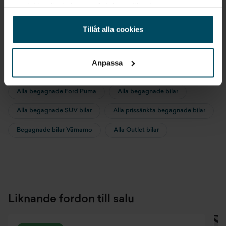
samlat in när du har använt deras tjänster.
Sök liknande fordon
Tillåt alla cookies
Alla Ford Puma
Alla Ford SUV
Anpassa
Alla begagnade Ford
Alla Ford Puma SUV
Alla begagnade Ford Puma
Alla begagnade bilar
Alla begagnade SUV bilar
Alla prissänkta begagnade bilar
Begagnade bilar Värnamo
Alla Outlet bilar
Liknande fordon till salu