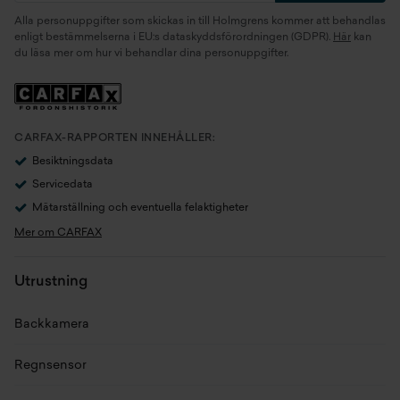
Alla personuppgifter som skickas in till Holmgrens kommer att behandlas
Motor
1.0 EcoBoost B7Jx E85 (92
enligt bestämmelserna i EU:s dataskyddsförordningen (GDPR).
Här
kan
du läsa mer om hur vi behandlar dina personuppgifter.
kW)
Generation
K2
Växellåda
Manuell
CARFAX-RAPPORTEN INNEHÅLLER:
Besiktningsdata
Antal växlar
6
Servicedata
Mätarställning och eventuella felaktigheter
Drivaxel
Framhjulsdrift
Mer om CARFAX
Drivmedel
Bensin/etanol
Utrustning
Tankvolym
42 l
Backkamera
Förbrukning bl.körning (NEDC)
4,5 l/100km
Regnsensor
Förbrukning bl.körning (WLTP)
7,2 l/100km