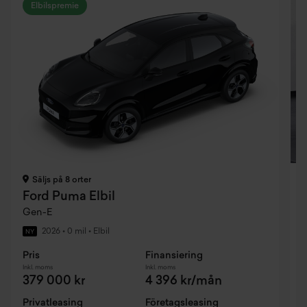
Elbilspremie
Säljs på 8 orter
Ford Puma Elbil
Gen-E
2026
•
0 mil
•
Elbil
NY
Pris
Finansiering
P
Inkl. moms
Inkl. moms
I
379 000 kr
4 396 kr/mån
Privatleasing
Företagsleasing
F