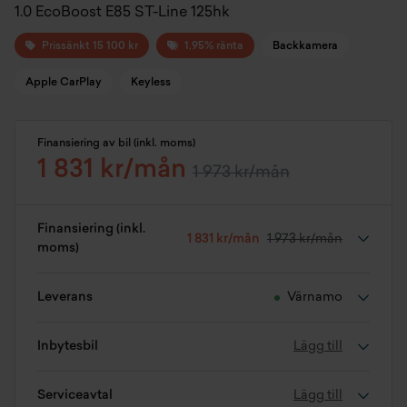
1.0 EcoBoost E85 ST-Line 125hk
Prissänkt 15 100 kr
1,95% ränta
Backkamera
Apple CarPlay
Keyless
Finansiering av bil (inkl. moms)
1 831 kr/mån
1 973 kr/mån
Finansiering (inkl.
1 831 kr/mån
1 973 kr/mån
moms)
Leverans
Värnamo
Inbytesbil
Lägg till
Serviceavtal
Lägg till