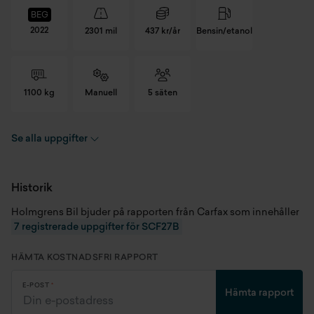
BEG
2022
2301 mil
437 kr/år
Bensin/etanol
1100 kg
Manuell
5 säten
Se alla uppgifter
Registreringsnummer
SCF27B
Chassinummer
WF02XXERK2NJ34886
Historik
Holmgrens Bil bjuder på rapporten från Carfax som innehåller
Skick
Begagnad
7 registrerade uppgifter för SCF27B
Modellår
2022
HÄMTA KOSTNADSFRI RAPPORT
Miltal
2301 mil
E-POST
Hämta rapport
Kaross
SUV