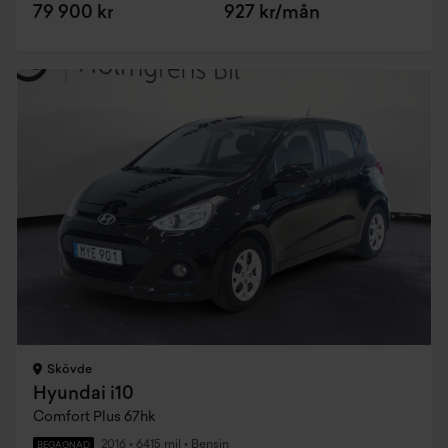
79 900 kr
927 kr/mån
Skövde
Hyundai i10
Comfort Plus 67hk
2016
•
6415 mil
•
Bensin
BEGAGNAD