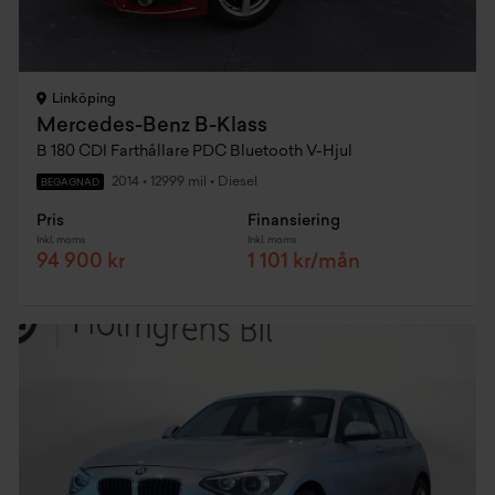
Linköping
Mercedes-Benz B-Klass
B 180 CDI Farthållare PDC Bluetooth V-Hjul
2014
•
12999 mil
•
Diesel
BEGAGNAD
Pris
Finansiering
Inkl. moms
Inkl. moms
94 900 kr
1 101 kr/mån