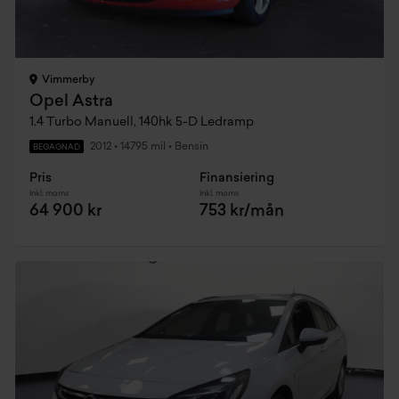
Vimmerby
Opel Astra
1.4 Turbo Manuell, 140hk 5-D Ledramp
2012
•
14795 mil
•
Bensin
BEGAGNAD
Pris
Finansiering
Inkl. moms
Inkl. moms
64 900 kr
753 kr/mån