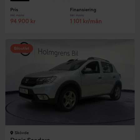
Pris
Finansiering
Inkl. moms
Inkl. moms
94 900 kr
1 101 kr/mån
Biloutlet
Skövde