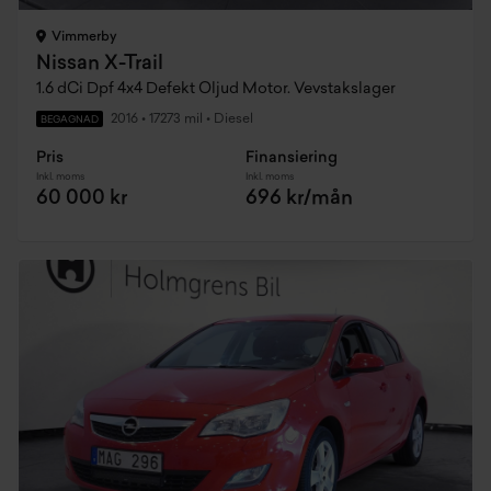
Vimmerby
Nissan X-Trail
1.6 dCi Dpf 4x4 Defekt Oljud Motor. Vevstakslager
2016
•
17273 mil
•
Diesel
BEGAGNAD
Pris
Finansiering
Inkl. moms
Inkl. moms
60 000 kr
696 kr/mån