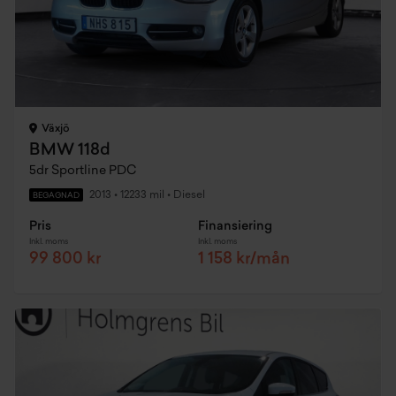
Växjö
BMW 118d
5dr Sportline PDC
2013
•
12233 mil
•
Diesel
BEGAGNAD
Pris
Finansiering
Inkl. moms
Inkl. moms
99 800 kr
1 158 kr/mån