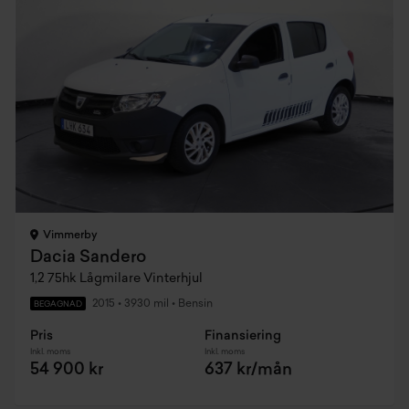
Vimmerby
Dacia Sandero
1,2 75hk Lågmilare Vinterhjul
2015
•
3930 mil
•
Bensin
BEGAGNAD
Pris
Finansiering
Inkl. moms
Inkl. moms
54 900 kr
637 kr/mån