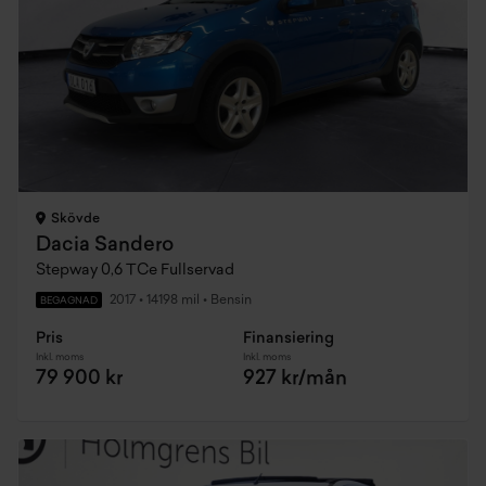
Skövde
Dacia Sandero
Stepway 0,6 TCe Fullservad
2017
•
14198 mil
•
Bensin
BEGAGNAD
Pris
Finansiering
Inkl. moms
Inkl. moms
79 900 kr
927 kr/mån