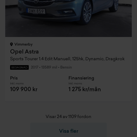
Vimmerby
Opel Astra
Sports Tourer 1.4 Edit Manuell, 125hk, Dynamic, Dragkrok
2017
•
13589 mil
•
Bensin
BEGAGNAD
Pris
Finansiering
Inkl. moms
Inkl. moms
109 900 kr
1 275 kr/mån
Visar 24 av 1109 fordon
Visa fler