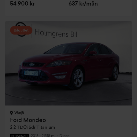
54 900 kr
637 kr/mån
Biloutlet
Växjö
Ford Mondeo
2.2 TDCi 5dr Titanium
2013
•
21518 mil
•
Diesel
BEGAGNAD