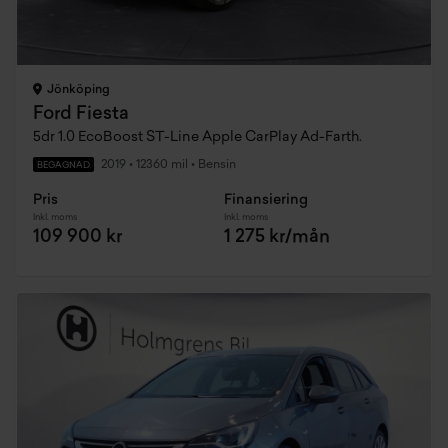
Jönköping
Ford Fiesta
5dr 1.0 EcoBoost ST-Line Apple CarPlay Ad-Farth.
2019
•
12360 mil
•
Bensin
BEGAGNAD
Pris
Finansiering
Inkl. moms
Inkl. moms
109 900 kr
1 275 kr/mån