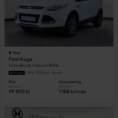
Växjö
Ford Kuga
1.6 EcoBoost Titanium 150hk
2014
•
12054 mil
•
Bensin
BEGAGNAD
Pris
Finansiering
Inkl. moms
Inkl. moms
99 800 kr
1 158 kr/mån