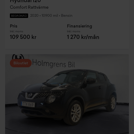
Hyundai i20
Comfort Rattvärme
2020
•
10900 mil
•
Bensin
BEGAGNAD
Pris
Finansiering
Inkl. moms
Inkl. moms
109 500 kr
1 270 kr/mån
Biloutlet