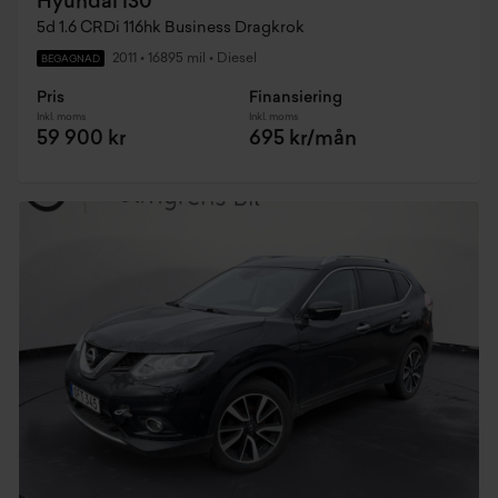
Hyundai i30
5d 1.6 CRDi 116hk Business Dragkrok
2011
•
16895 mil
•
Diesel
BEGAGNAD
Pris
Finansiering
Inkl. moms
Inkl. moms
59 900 kr
695 kr/mån