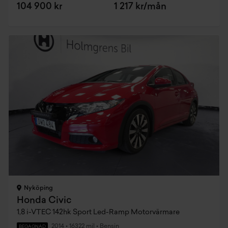
104 900 kr
1 217 kr/mån
Nyköping
Honda Civic
1,8 i-VTEC 142hk Sport Led-Ramp Motorvärmare
2014
•
16322 mil
•
Bensin
BEGAGNAD