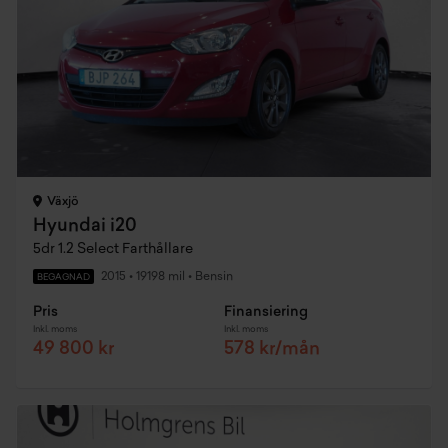
Växjö
Hyundai i20
5dr 1.2 Select Farthållare
2015
•
19198 mil
•
Bensin
BEGAGNAD
Pris
Finansiering
Inkl. moms
Inkl. moms
49 800 kr
578 kr/mån