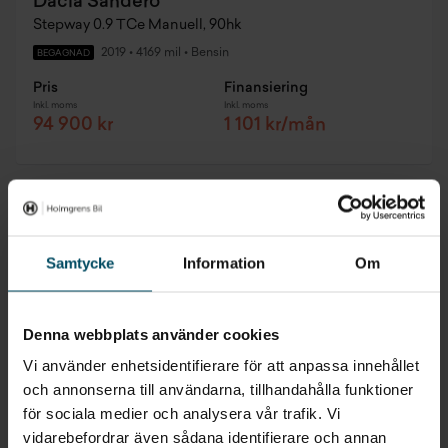
Dacia Sandero
Stepway 0.9 TCe Manuell, 90hk
2019
•
4169 mil
•
Bensin
BEGAGNAD
Pris
Finansiering
Inkl. moms
Inkl. moms
94 900 kr
1 101 kr/mån
Samtycke
Information
Om
Denna webbplats använder cookies
Vi använder enhetsidentifierare för att anpassa innehållet
och annonserna till användarna, tillhandahålla funktioner
för sociala medier och analysera vår trafik. Vi
vidarebefordrar även sådana identifierare och annan