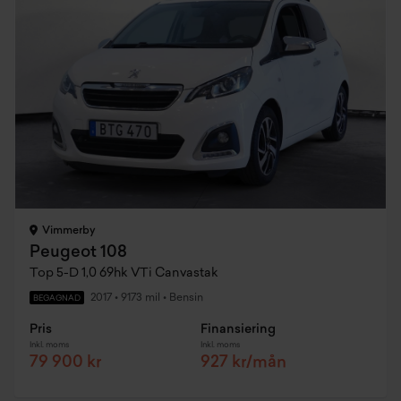
Vimmerby
Peugeot 108
Top 5-D 1,0 69hk VTi Canvastak
2017
•
9173 mil
•
Bensin
BEGAGNAD
Pris
Finansiering
Inkl. moms
Inkl. moms
79 900 kr
927 kr/mån