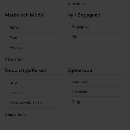
Hybrid
Visa alla
Laddhybrid
Märke och Modell
Ny / Begagnad
Begagnad
BMW
Ny
Ford
Hyundai
MG
Visa alla
MINI
Fordonstyp/Kaross
Egenskaper
Nissan
Automat
SUV
Prissänkt
Kombi
Billig
Transportbil - Skåp
Transportbil - Flak
Visa alla
Cab