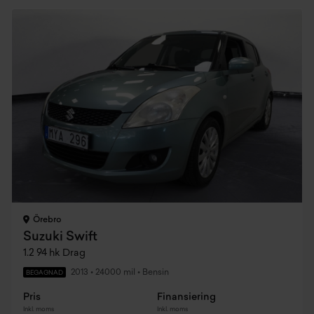
Örebro
Suzuki Swift
1.2 94 hk Drag
2013
•
24000 mil
•
Bensin
BEGAGNAD
Pris
Finansiering
Inkl. moms
Inkl. moms