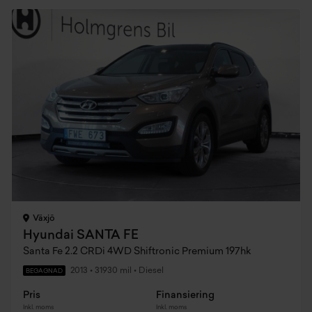
Växjö
Hyundai SANTA FE
Santa Fe 2.2 CRDi 4WD Shiftronic Premium 197hk
2013
•
31930 mil
•
Diesel
BEGAGNAD
Pris
Finansiering
Inkl. moms
Inkl. moms