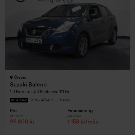
Örebro
Suzuki Baleno
1.0 Booster Jet Exclusive 111 hk
2016
•
4694 mil
•
Bensin
BEGAGNAD
Pris
Finansiering
Inkl. moms
Inkl. moms
99 800 kr
1 158 kr/mån