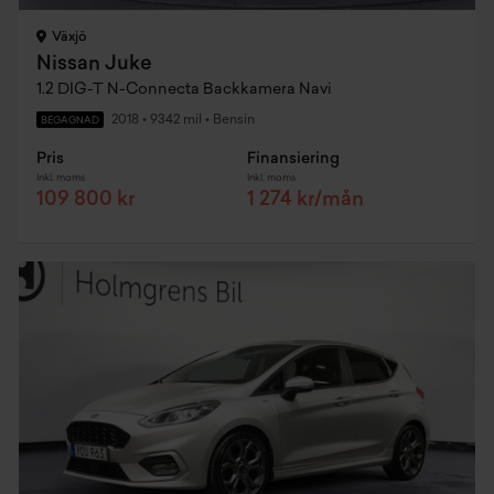
Växjö
Nissan Juke
1.2 DIG-T N-Connecta Backkamera Navi
2018
•
9342 mil
•
Bensin
BEGAGNAD
Pris
Finansiering
Inkl. moms
Inkl. moms
109 800 kr
1 274 kr/mån