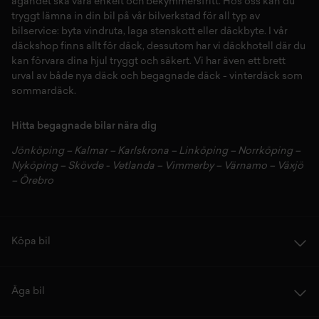
ägandet ska vara enkelt och bekymmersfritt. Hos oss kan du
tryggt lämna in din bil på vår
bilverkstad
för all typ av
bilservice:
byta vindruta,
laga stenskott
eller
däckbyte
. I vår
däckshop
finns allt för
däck
,
dessutom har vi
däckhotell
d
är du
kan förvara dina
hjul
tryggt och säkert.
Vi har även ett brett
urval av både
nya däck
och
begagnade däck
-
vinterdäck
som
sommardäck.
Hitta begagnade bilar nära dig
Jönköping
–
Kalmar
–
Karlskrona
–
Linköping
–
Norrköping
–
Nyköping
–
Skövde
-
Vetlanda
–
Vimmerby
–
Värnamo
–
Växjö
–
Örebro
Köpa bil
Äga bil