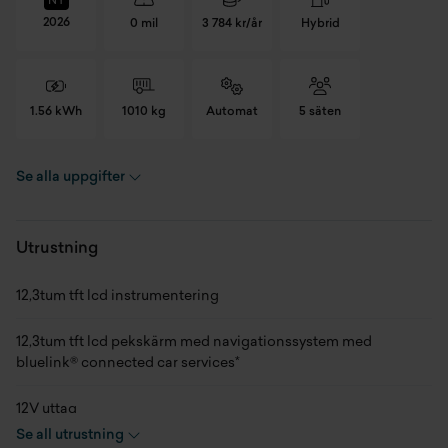
NY
2026
0 mil
3 784 kr/år
Hybrid
1.56 kWh
1010 kg
Automat
5 säten
Se alla uppgifter
Registreringsnummer
YCG08K
Chassinummer
KMHHC8118TU217515
Utrustning
Skick
Ny
12,3tum tft lcd instrumentering
Modellår
2026
12,3tum tft lcd pekskärm med navigationssystem med
bluelink® connected car services*
Miltal
0 mil
12V uttag
Kaross
SUV
Se all utrustning