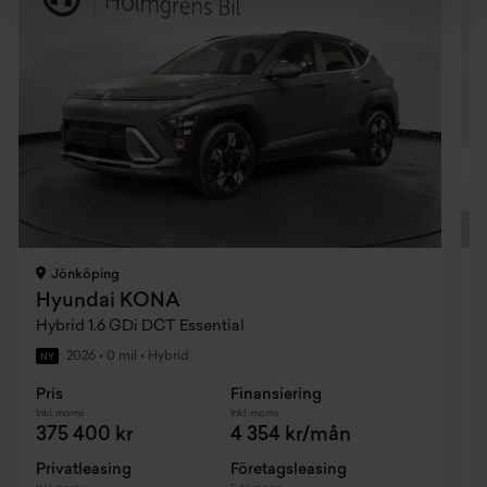
LED varselljus
Läderklädd ratt
Motorvägsassistans 1.5 (HDA 1.5)
Parkeringssensorer fram och bak
Justerbar ratt
Rattpaddlar
Jönköping
Hyundai KONA
Regnsensor
Hybrid 1.6 GDi DCT Essential
H
Smart Key
2026
•
0 mil
•
Hybrid
NY
Pris
Finansiering
P
Svankstöd förare (el)
Inkl. moms
Inkl. moms
I
375 400 kr
4 354 kr/mån
Takrails
Privatleasing
Företagsleasing
P