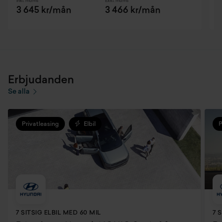
Inkl. moms
Exkl. moms
I
Textilklädsel
3 645 kr/mån
3 466 kr/mån
Erbjudanden
Se alla
Privatleasing
Elbil
P
7 SITSIG ELBIL MED 60 MIL
7 