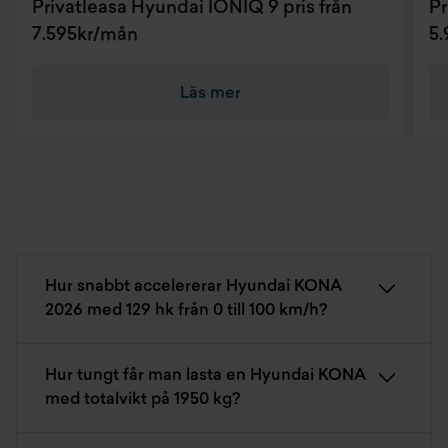
Privatleasa Hyundai IONIQ 9 pris från
Pr
7.595kr/mån
5
Läs mer
Hur snabbt accelererar Hyundai KONA
2026 med 129 hk från 0 till 100 km/h?
Hur tungt får man lasta en Hyundai KONA
med totalvikt på 1950 kg?