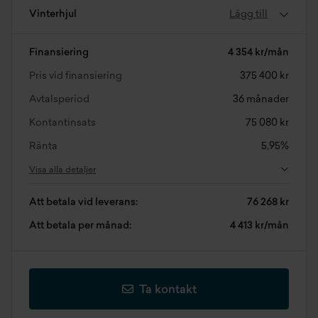
Vinterhjul
Lägg till
Finansiering
4 354 kr/mån
Pris vid finansiering
375 400 kr
Avtalsperiod
36 månader
Kontantinsats
75 080 kr
Ränta
5,95%
Visa alla detaljer
Att betala vid leverans:
76 268 kr
Att betala per månad:
4 413 kr/mån
Ta kontakt