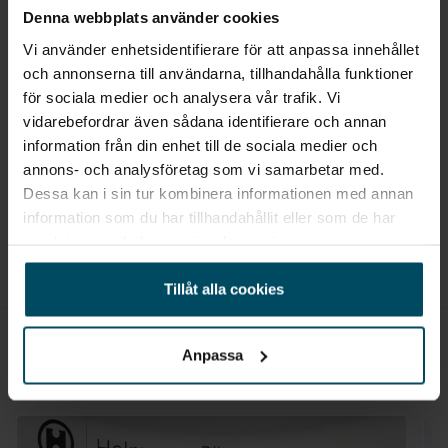
Denna webbplats använder cookies
Alla Hyundai med Hybrid
Alla Hyundai SUV
Filhållningsassistans, aktiv (LKA)
Vi använder enhetsidentifierare för att anpassa innehållet
Alla Hyundai KONA från 2026
och annonserna till användarna, tillhandahålla funktioner
Filkörningssystem, aktiv (LFA)
för sociala medier och analysera vår trafik. Vi
Alla Hyundai KONA med Hybrid
Alla Hyundai KONA SUV
vidarebefordrar även sådana identifierare och annan
Förberedd för drag
Alla begagnade bilar
Alla Hybrid bilar från 2026
information från din enhet till de sociala medier och
annons- och analysföretag som vi samarbetar med.
Alla SUV bilar med Hybrid
Alla nya SUV bilar från 2026
Höj- och sänkbart förarsäte
Dessa kan i sin tur kombinera informationen med annan
Alla prissänkta nya bilar
Begagnade bilar Vetlanda
information som du har tillhandahållit eller som de har
ISOFIX yttre baksäten
samlat in när du har använt deras tjänster.
Alla Outlet bilar
Alla Hyundai på centrallager
Körlägesväljare
Tillåt alla cookies
Led bakljusgrupp inkl. bromsljus
Anpassa
LED strålkastare
Liknande fordon till salu
LED positionsljus