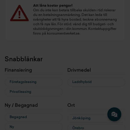
Att låna kostar pengar!
Om du inte kan betala tillbaka skulden i tid riskerar
du en betalningsanmärkning. Det kan leda till
svårigheter att få hyra bostad, teckna abonnemang
och få nya lån. För stöd, vänd dig till budget- och
skuldrådgivningen i din kommun. Kontaktuppgifter
finns på
konsumentverket.se
.
Snabblänkar
Finansiering
Drivmedel
Företagsleasing
Laddhybrid
Privatleasing
Ny / Begagnad
Ort
Begagnad
Jönköping
Ny
Örebro