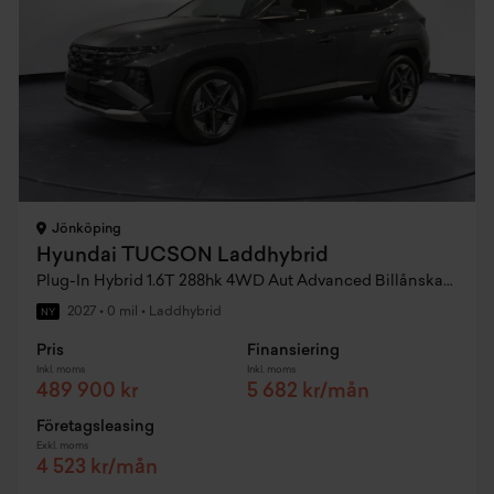
Jönköping
Hyundai TUCSON Laddhybrid
Plug-In Hybrid 1.6T 288hk 4WD Aut Advanced Billånskampanj
2027
•
0 mil
•
Laddhybrid
NY
Pris
Finansiering
Inkl. moms
Inkl. moms
489 900 kr
5 682 kr/mån
Företagsleasing
Exkl. moms
4 523 kr/mån