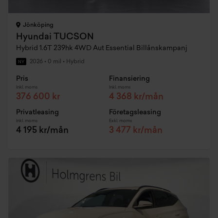
Jönköping
Hyundai TUCSON
Hybrid 1.6T 239hk 4WD Aut Essential Billånskampanj
2026
•
0 mil
•
Hybrid
NY
Pris
Finansiering
Inkl. moms
Inkl. moms
376 600 kr
4 368 kr/mån
Privatleasing
Företagsleasing
Inkl. moms
Exkl. moms
4 195 kr/mån
3 477 kr/mån