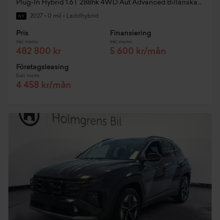
Plug-In Hybrid 1.6T 288hk 4WD Aut Advanced Billånskampanj
2027
•
0 mil
•
Laddhybrid
NY
Pris
Finansiering
Inkl. moms
Inkl. moms
482 800 kr
5 600 kr/mån
Företagsleasing
Exkl. moms
4 458 kr/mån