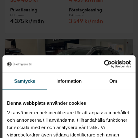
384 400 kr
4 459 kr/mån
Privatleasing
Företagsleasing
Inkl. moms
Exkl. moms
4 375 kr/mån
3 549 kr/mån
Samtycke
Information
Om
Denna webbplats använder cookies
Vi använder enhetsidentifierare för att anpassa innehållet
och annonserna till användarna, tillhandahålla funktioner
för sociala medier och analysera vår trafik. Vi
Skövde
vidarebefordrar även sådana identifierare och annan