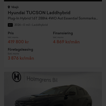
Växjö
Hyundai TUCSON Laddhybrid
Plug-In Hybrid 1.6T 288hk 4WD Aut Essential Sommarkampanj
2026
•
0 mil
•
Laddhybrid
NY
Pris
Finansiering
Inkl. moms
Inkl. moms
419 800 kr
4 869 kr/mån
Företagsleasing
Exkl. moms
3 876 kr/mån