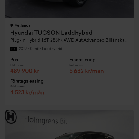
Vetlanda
Hyundai TUCSON Laddhybrid
Plug-In Hybrid 1.6T 288hk 4WD Aut Advanced Billånskampanj
2027
•
0 mil
•
Laddhybrid
NY
Pris
Finansiering
Inkl. moms
Inkl. moms
489 900 kr
5 682 kr/mån
Företagsleasing
Exkl. moms
4 523 kr/mån