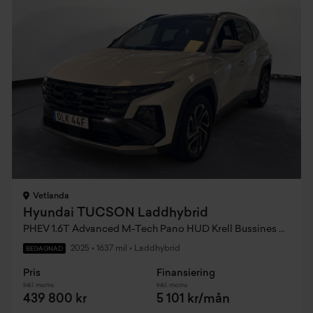
Vetlanda
Hyundai TUCSON Laddhybrid
PHEV 1.6T Advanced M-Tech Pano HUD Krell Bussines Edition AWD 252hk
2025
•
1637 mil
•
Laddhybrid
BEGAGNAD
Pris
Finansiering
Inkl. moms
Inkl. moms
439 800 kr
5 101 kr/mån