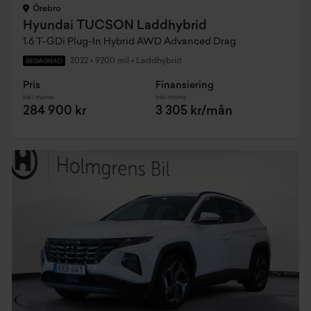
Örebro
Hyundai TUCSON Laddhybrid
1.6 T-GDi Plug-In Hybrid AWD Advanced Drag
2022
•
9200 mil
•
Laddhybrid
BEGAGNAD
Pris
Finansiering
Inkl. moms
Inkl. moms
284 900 kr
3 305 kr/mån