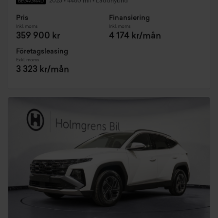
2025
•
4460 mil
•
Laddhybrid
BEGAGNAD
Pris
Finansiering
Inkl. moms
Inkl. moms
359 900 kr
4 174 kr/mån
Företagsleasing
Exkl. moms
3 323 kr/mån