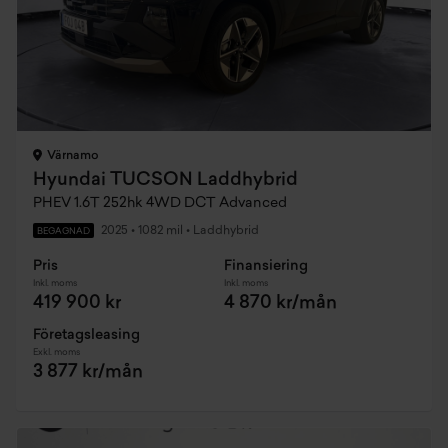
Värnamo
Hyundai TUCSON Laddhybrid
PHEV 1.6T 252hk 4WD DCT Advanced
2025
•
1082 mil
•
Laddhybrid
BEGAGNAD
Pris
Finansiering
Inkl. moms
Inkl. moms
419 900 kr
4 870 kr/mån
Företagsleasing
Exkl. moms
3 877 kr/mån