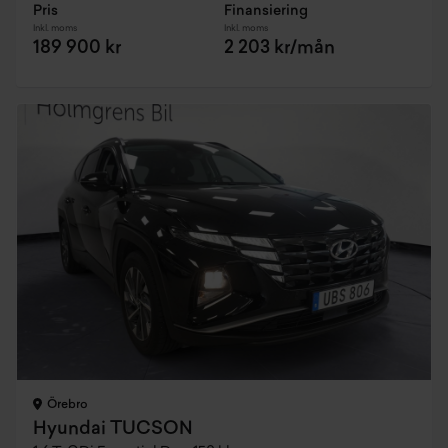
Pris
Finansiering
Inkl. moms
Inkl. moms
189 900 kr
2 203 kr/mån
Örebro
Hyundai TUCSON