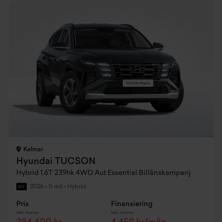
Kalmar
Hyundai TUCSON
Hybrid 1.6T 239hk 4WD Aut Essential Billånskampanj
2026
•
0 mil
•
Hybrid
NY
Pris
Finansiering
Inkl. moms
Inkl. moms