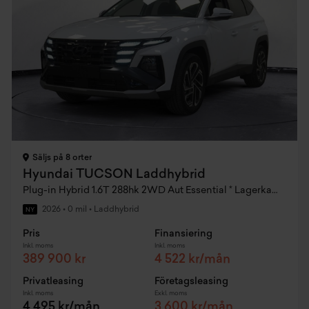
Säljs på 8 orter
Hyundai TUCSON Laddhybrid
Plug-in Hybrid 1.6T 288hk 2WD Aut Essential * Lagerkampanj MY26
2026
•
0 mil
•
Laddhybrid
NY
Pris
Finansiering
Inkl. moms
Inkl. moms
389 900 kr
4 522 kr/mån
Privatleasing
Företagsleasing
Inkl. moms
Exkl. moms
4 495 kr/mån
3 600 kr/mån