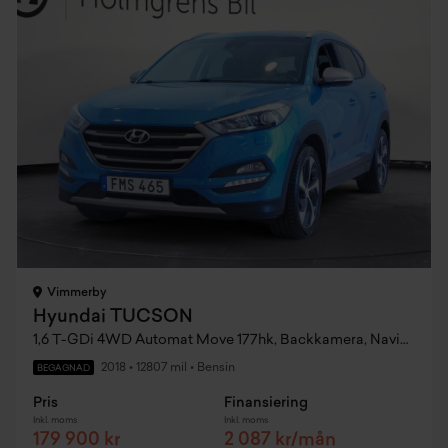
Vimmerby
Hyundai TUCSON
1,6 T-GDi 4WD Automat Move 177hk, Backkamera, Navigation, Lane Assist
2018
•
12807 mil
•
Bensin
BEGAGNAD
Pris
Finansiering
Inkl. moms
Inkl. moms
179 900 kr
2 087 kr/mån