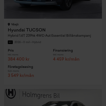
Växjö
Hyundai TUCSON
Hybrid 1.6T 239hk 4WD Aut Essential Billånskampanj
2026
•
0 mil
•
Hybrid
NY
Pris
Finansiering
Inkl. moms
Inkl. moms
384 400 kr
4 459 kr/mån
Företagsleasing
Exkl. moms
3 549 kr/mån