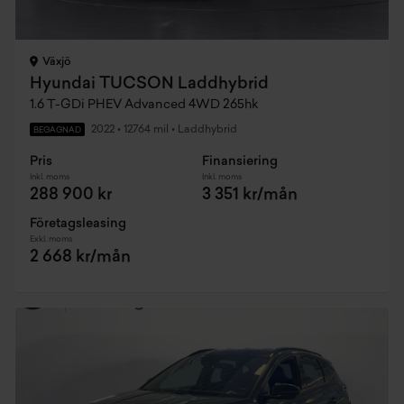
Växjö
Hyundai TUCSON Laddhybrid
1.6 T-GDi PHEV Advanced 4WD 265hk
2022
•
12764 mil
•
Laddhybrid
BEGAGNAD
Pris
Finansiering
Inkl. moms
Inkl. moms
288 900 kr
3 351 kr/mån
Företagsleasing
Exkl. moms
2 668 kr/mån