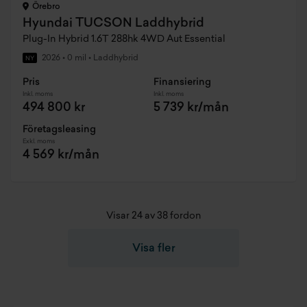
Örebro
Hyundai TUCSON Laddhybrid
Plug-In Hybrid 1.6T 288hk 4WD Aut Essential
2026
•
0 mil
•
Laddhybrid
NY
Pris
Finansiering
Inkl. moms
Inkl. moms
494 800 kr
5 739 kr/mån
Företagsleasing
Exkl. moms
4 569 kr/mån
Visar 24 av 38 fordon
Visa fler