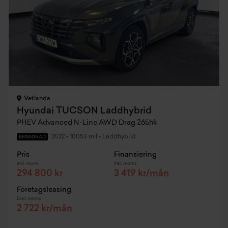
Vetlanda
Hyundai TUCSON Laddhybrid
PHEV Advanced N-Line AWD Drag 265hk
2022
•
10053 mil
•
Laddhybrid
BEGAGNAD
Pris
Finansiering
Inkl. moms
Inkl. moms
294 800 kr
3 419 kr/mån
Företagsleasing
Exkl. moms
2 722 kr/mån