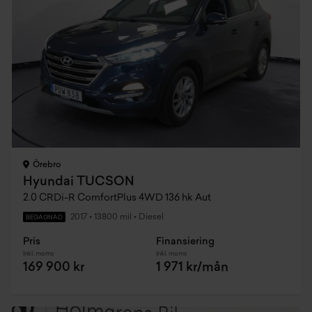
Örebro
Hyundai TUCSON
2.0 CRDi-R ComfortPlus 4WD 136 hk Aut
2017
•
13800 mil
•
Diesel
BEGAGNAD
Pris
Finansiering
Inkl. moms
Inkl. moms
169 900 kr
1 971 kr/mån