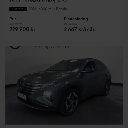
1.6 T-GDi Essential Drag150 hk
2021
•
6000 mil
•
Bensin
BEGAGNAD
Pris
Finansiering
Inkl. moms
Inkl. moms
229 900 kr
2 667 kr/mån