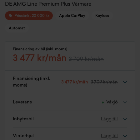
DE AMG Line Premium Plus Värmare
Prissänkt 20 000 kr
Apple CarPlay
Keyless
Automat
Finansiering av bil (inkl. moms)
3 477 kr/mån
3 709 kr/mån
Finansiering (inkl.
3 477 kr/mån
3 709 kr/mån
moms)
Leverans
Växjö
Inbytesbil
Lägg till
Vinterhjul
Lägg till