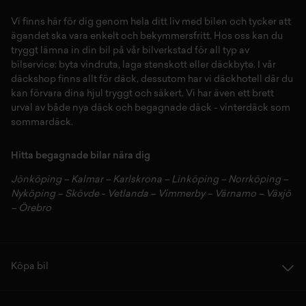
Vi finns här för dig genom hela ditt liv med bilen och tycker att
ägandet ska vara enkelt och bekymmersfritt. Hos oss kan du
tryggt lämna in din bil på vår
bilverkstad
för all typ av
bilservice:
byta vindruta,
laga stenskott
eller
däckbyte
. I vår
däckshop
finns allt för
däck
,
dessutom har vi
däckhotell
d
är du
kan förvara dina
hjul
tryggt och säkert.
Vi har även ett brett
urval av både
nya däck
och
begagnade däck
-
vinterdäck
som
sommardäck.
Hitta begagnade bilar nära dig
Jönköping
–
Kalmar
–
Karlskrona
–
Linköping
–
Norrköping
–
Nyköping
–
Skövde
-
Vetlanda
–
Vimmerby
–
Värnamo
–
Växjö
–
Örebro
Köpa bil