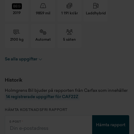
BEG
2019
9859 mil
1 191 kr/år
Laddhybrid
2100 kg
Automat
5 säten
Se alla uppgifter
Registreringsnummer
CAF22Z
Chassinummer
WDD2132161A662332
Historik
Holmgrens Bil bjuder på rapporten från Carfax som innehåller
Skick
Begagnad
14 registrerade uppgifter för CAF22Z
Modellår
2019
HÄMTA KOSTNADSFRI RAPPORT
Miltal
9859 mil
E-POST
Hämta rapport
Kaross
Kombi