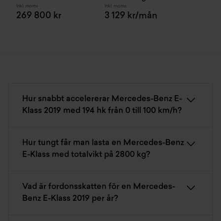
Inkl. moms
Inkl. moms
I
269 800 kr
3 129 kr/mån
Hur snabbt accelererar Mercedes-Benz E-
Klass 2019 med 194 hk från 0 till 100 km/h?
Hur tungt får man lasta en Mercedes-Benz
E-Klass med totalvikt på 2800 kg?
Vad är fordonsskatten för en Mercedes-
Benz E-Klass 2019 per år?