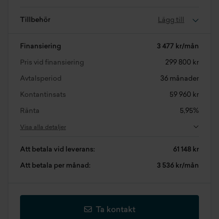
Tillbehör
Lägg till
Finansiering
3 477 kr/mån
Pris vid finansiering
299 800 kr
Avtalsperiod
36 månader
Kontantinsats
59 960 kr
Ränta
5,95%
Visa alla detaljer
Att betala vid leverans:
61 148 kr
Att betala per månad:
3 536 kr/mån
Ta kontakt