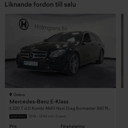
Liknande fordon till salu
Örebro
Mercedes-Benz E-Klass
E 220 T d D Kombi AMG Navi Drag Burmester 360 194 hk Aut
2018
•
12743 mil
•
Diesel
BEGAGNAD
Pris
Finansiering
P