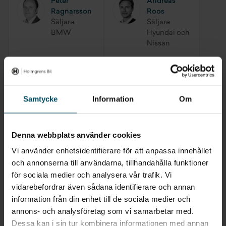
Peter
Andreas
Dragvikt bromsat 12%
2100 kg
Ragnarsson
Roos
Adaptivt helljus
Säljare
Säljare
Max släpvagnsvikt B-körkort
750 kg
BMW
Hyundai och
Färddator
Nissan
Nyckellöst startsystem (Keyless)
Christoffer
Martin
Farthållare
Gullberg
Holmgren
Säljare
Säljare
Samtycke
Information
Om
BMW
BMW/Key
Isofix bak
Account
Manager
Döda vinkel-varnare
Denna webbplats använder cookies
Vi använder enhetsidentifierare för att anpassa innehållet
Skyltigenkänning
Egzon Avdiu
Rolf
och annonserna till användarna, tillhandahålla funktioner
Säljare MG
Skogström
för sociala medier och analysera vår trafik. Vi
och Hyundai
Säljare
vidarebefordrar även sådana identifierare och annan
BMW
information från din enhet till de sociala medier och
annons- och analysföretag som vi samarbetar med.
Dessa kan i sin tur kombinera informationen med annan
Jesper
Sara