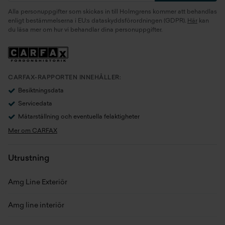
Alla personuppgifter som skickas in till Holmgrens kommer att behandlas
Motor
2.0 OM654.920 Hybrid (225
enligt bestämmelserna i EU:s dataskyddsförordningen (GDPR).
Här
kan
du läsa mer om hur vi behandlar dina personuppgifter.
kW)
Generation
W213
Växellåda
Automat
CARFAX-RAPPORTEN INNEHÅLLER:
Besiktningsdata
Drivaxel
Bakhjulsdrift
Servicedata
Mätarställning och eventuella felaktigheter
Drivmedel
Laddhybrid
Mer om CARFAX
Tankvolym
50 l
Utrustning
Förbrukning bl.körning (NEDC)
1,7 l/100km
Amg Line Exteriör
Förbrukning bl.körning (WLTP)
6 l/100km
Amg line interiör
Elförbrukning (WLTP)
25,4 kWh/100km