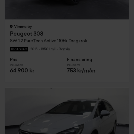
Vimmerby
Peugeot 308
SW 1,2 PureTech Active 110hk Dragkrok
2015
•
18501 mil
•
Bensin
BEGAGNAD
Pris
Finansiering
Inkl. moms
Inkl. moms
64 900 kr
753 kr/mån