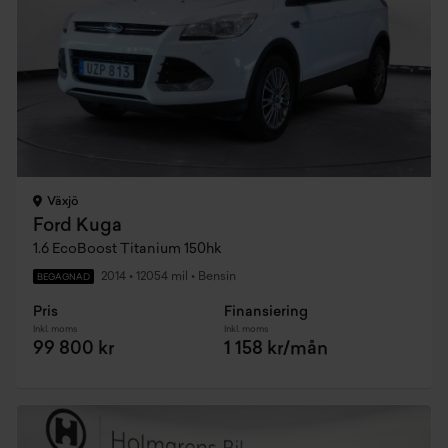
Växjö
Ford Kuga
1.6 EcoBoost Titanium 150hk
2014
•
12054 mil
•
Bensin
BEGAGNAD
Pris
Finansiering
Inkl. moms
Inkl. moms
99 800 kr
1 158 kr/mån