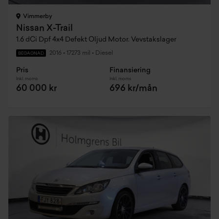
Vimmerby
Nissan X-Trail
1.6 dCi Dpf 4x4 Defekt Oljud Motor. Vevstakslager
2016
•
17273 mil
•
Diesel
BEGAGNAD
Pris
Finansiering
Inkl. moms
Inkl. moms
60 000 kr
696 kr/mån