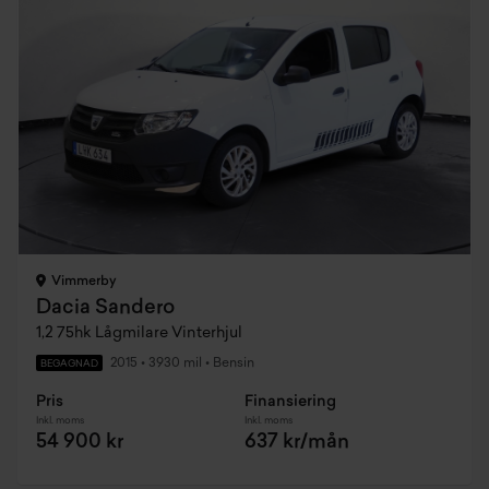
Vimmerby
Dacia Sandero
1,2 75hk Lågmilare Vinterhjul
2015
•
3930 mil
•
Bensin
BEGAGNAD
Pris
Finansiering
Inkl. moms
Inkl. moms
54 900 kr
637 kr/mån