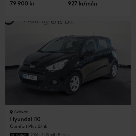
79 900 kr
927 kr/mån
Skövde
Hyundai i10
Comfort Plus 67hk
2016
•
6415 mil
•
Bensin
BEGAGNAD