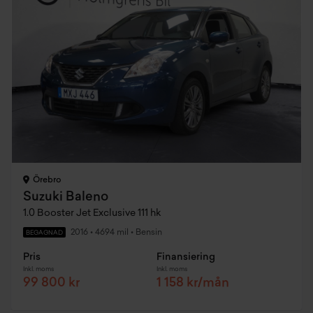
Örebro
Suzuki Baleno
1.0 Booster Jet Exclusive 111 hk
2016
•
4694 mil
•
Bensin
BEGAGNAD
Pris
Finansiering
Inkl. moms
Inkl. moms
99 800 kr
1 158 kr/mån