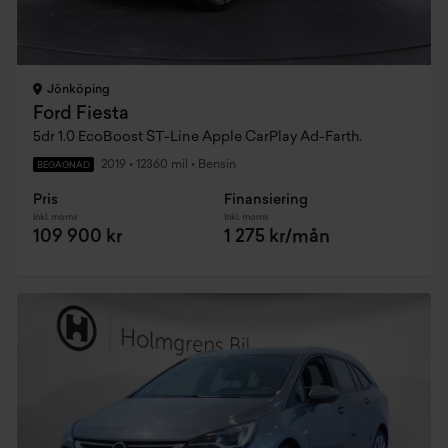
Jönköping
Ford Fiesta
5dr 1.0 EcoBoost ST-Line Apple CarPlay Ad-Farth.
2019
•
12360 mil
•
Bensin
BEGAGNAD
Pris
Finansiering
Inkl. moms
Inkl. moms
109 900 kr
1 275 kr/mån