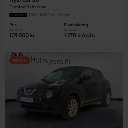
Hyundai i20
Comfort Rattvärme
2020
•
10900 mil
•
Bensin
BEGAGNAD
Pris
Finansiering
Inkl. moms
Inkl. moms
109 500 kr
1 270 kr/mån
Biloutlet