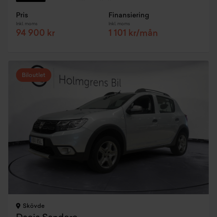
Pris
Finansiering
Inkl. moms
Inkl. moms
94 900 kr
1 101 kr/mån
Biloutlet
Skövde