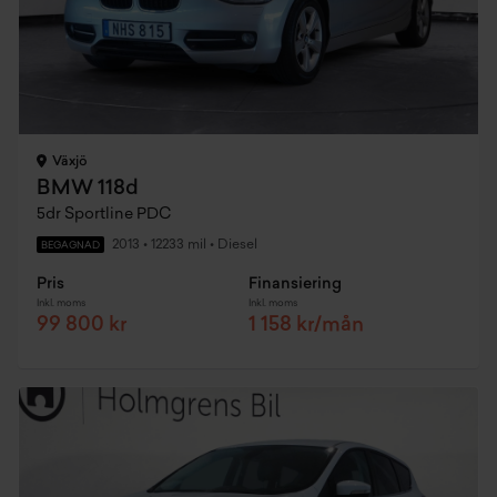
Växjö
BMW 118d
5dr Sportline PDC
2013
•
12233 mil
•
Diesel
BEGAGNAD
Pris
Finansiering
Inkl. moms
Inkl. moms
99 800 kr
1 158 kr/mån