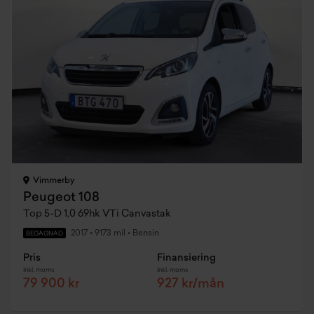
Vimmerby
Peugeot 108
Top 5-D 1,0 69hk VTi Canvastak
2017
•
9173 mil
•
Bensin
BEGAGNAD
Pris
Finansiering
Inkl. moms
Inkl. moms
79 900 kr
927 kr/mån