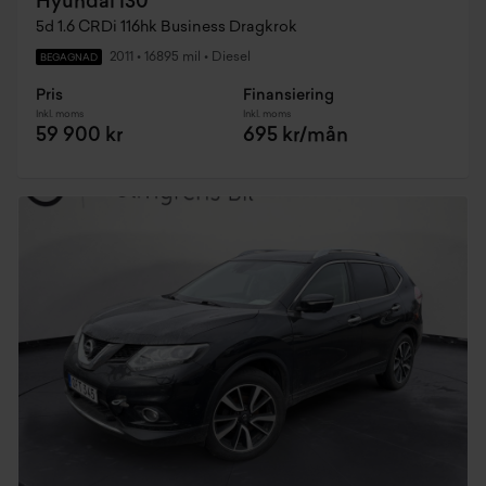
Hyundai i30
5d 1.6 CRDi 116hk Business Dragkrok
2011
•
16895 mil
•
Diesel
BEGAGNAD
Pris
Finansiering
Inkl. moms
Inkl. moms
59 900 kr
695 kr/mån