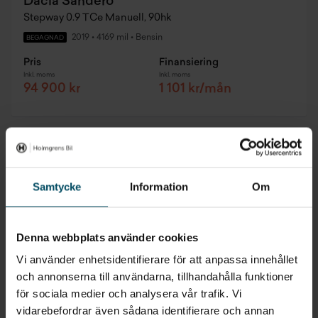
Dacia Sandero
Stepway 0.9 TCe Manuell, 90hk
2019
•
4169 mil
•
Bensin
BEGAGNAD
Pris
Finansiering
Inkl. moms
Inkl. moms
94 900 kr
1 101 kr/mån
Samtycke
Information
Om
Denna webbplats använder cookies
Vi använder enhetsidentifierare för att anpassa innehållet
och annonserna till användarna, tillhandahålla funktioner
för sociala medier och analysera vår trafik. Vi
vidarebefordrar även sådana identifierare och annan