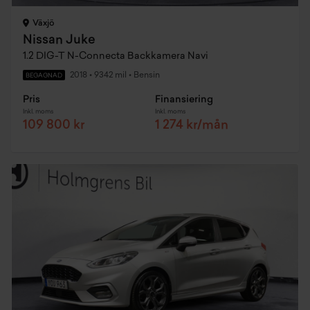
Växjö
Nissan Juke
1.2 DIG-T N-Connecta Backkamera Navi
2018
•
9342 mil
•
Bensin
BEGAGNAD
Pris
Finansiering
Inkl. moms
Inkl. moms
109 800 kr
1 274 kr/mån