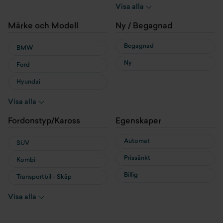
Hybrid
Visa alla
Laddhybrid
Märke och Modell
Ny / Begagnad
Begagnad
BMW
Ny
Ford
Hyundai
MG
Visa alla
MINI
Fordonstyp/Kaross
Egenskaper
Nissan
Automat
SUV
Prissänkt
Kombi
Billig
Transportbil - Skåp
Transportbil - Flak
Visa alla
Cab