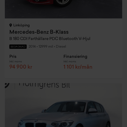
Linköping
Mercedes-Benz B-Klass
B 180 CDI Farthållare PDC Bluetooth V-Hjul
2014
•
12999 mil
•
Diesel
BEGAGNAD
Pris
Finansiering
Inkl. moms
Inkl. moms
94 900 kr
1 101 kr/mån