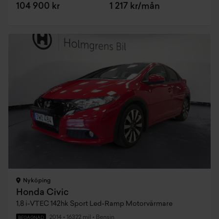
104 900 kr
1 217 kr/mån
Nyköping
Honda Civic
1,8 i-VTEC 142hk Sport Led-Ramp Motorvärmare
2014
•
16322 mil
•
Bensin
BEGAGNAD