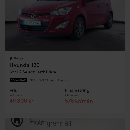
Växjö
Hyundai i20
5dr 1.2 Select Farthållare
2015
•
19198 mil
•
Bensin
BEGAGNAD
Pris
Finansiering
Inkl. moms
Inkl. moms
49 800 kr
578 kr/mån