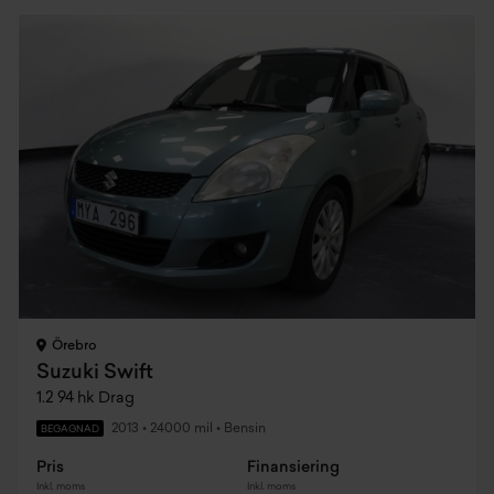
Örebro
Suzuki Swift
1.2 94 hk Drag
2013
•
24000 mil
•
Bensin
BEGAGNAD
Pris
Finansiering
Inkl. moms
Inkl. moms