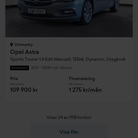
Vimmerby
Opel Astra
Sports Tourer 1.4 Edit Manuell, 125hk, Dynamic, Dragkrok
2017
•
13589 mil
•
Bensin
BEGAGNAD
Pris
Finansiering
Inkl. moms
Inkl. moms
109 900 kr
1 275 kr/mån
Visar 24 av 1118 fordon
Visa fler