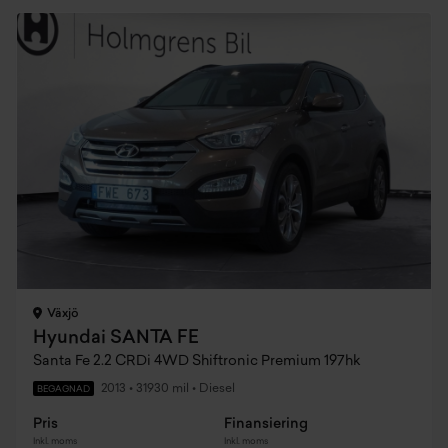
Växjö
Hyundai SANTA FE
Santa Fe 2.2 CRDi 4WD Shiftronic Premium 197hk
2013
•
31930 mil
•
Diesel
BEGAGNAD
Pris
Finansiering
Inkl. moms
Inkl. moms