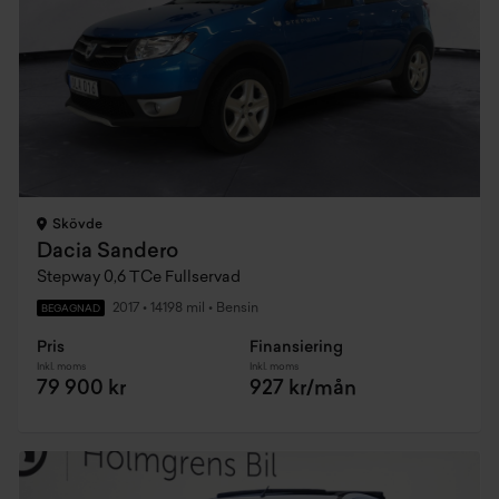
Skövde
Dacia Sandero
Stepway 0,6 TCe Fullservad
2017
•
14198 mil
•
Bensin
BEGAGNAD
Pris
Finansiering
Inkl. moms
Inkl. moms
79 900 kr
927 kr/mån