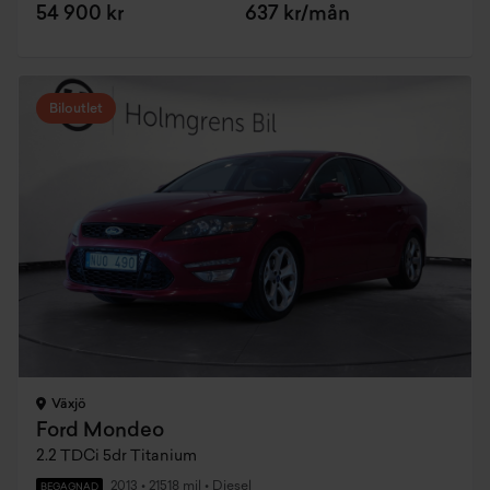
54 900 kr
637 kr/mån
Biloutlet
Växjö
Ford Mondeo
2.2 TDCi 5dr Titanium
2013
•
21518 mil
•
Diesel
BEGAGNAD