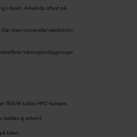
ng i Asien. Används oftast på
er. Där man omvandlar växelström
ataffärer, träningsanläggningar
ver 150kW kallas HPC-laddare.
r laddas ej externt.
på bilen.