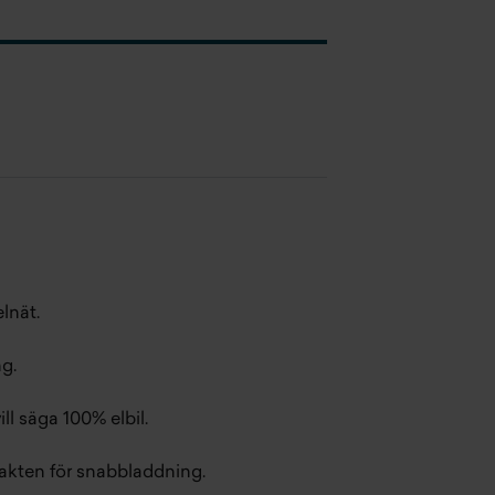
elnät.
ng.
ll säga 100% elbil.
kten för snabbladdning.