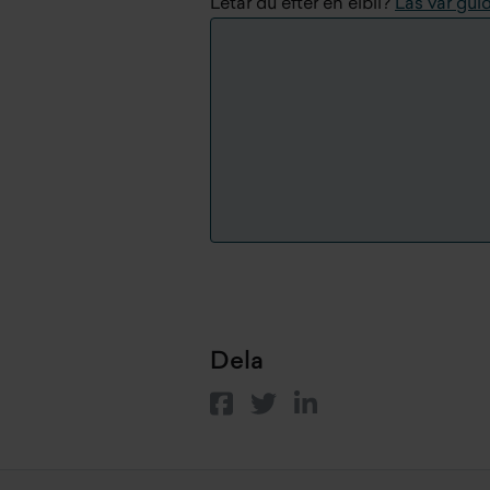
Letar du efter en elbil?
Läs vår gui
Dela