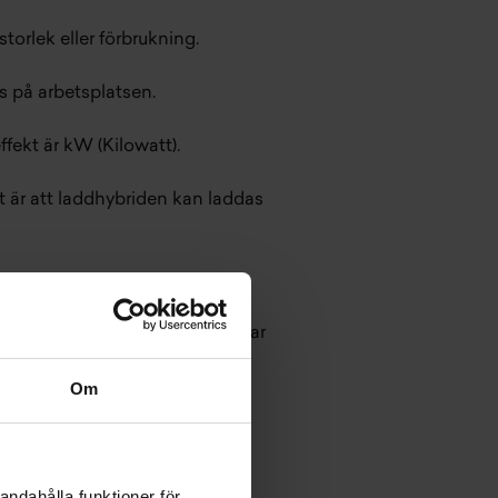
orlek eller förbrukning.
s på arbetsplatsen.
fekt är kW (Kilowatt).
t är att laddhybriden kan laddas
för att undvika att huvudsäkringar
Om
andahålla funktioner för