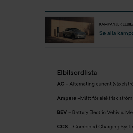
KAMPANJER ELBIL
Se alla kampa
Elbilsordlista
AC
– Alternating current (växelströ
Ampere
–Mått för elektrisk strö
BEV
– Battery Electric Vehivle. Me
CCS
– Combined Charging System