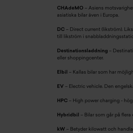
CHAdeMO
– Asiens motsvarighet
asiatiska bilar även i Europa.
DC
– Direct current (likström). 
till likström i snabbladdningsstati
Destinationsladdning
– Destinati
eller shoppingcenter.
Elbil
– Kallas bilar som har möjlighet
EV
– Electric vehicle. Den engelska
HPC
– High power charging - hög 
Hybridbil
– Bilar som går på flera 
kW
– Betyder kilowatt och handlar