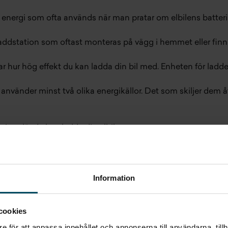
energi som ofta används när man pratar om elbilens batterist
addstation som oftast monteras på vägg i hemmet eller finn
r hur hög effekt du kan ladda din bil med. Enheten för laddef
använder minst två olika energikällor. Det som skiljer dem å
ning där du kan ladda din elbil.
ördela, balansera och ha koll lasterna i en fastighet. Detta 
Information
är monterad på stolpe.
cookies
riteknik som används i majoriteten av alla elbilar.
e för att anpassa innehållet och annonserna till användarna, tillh