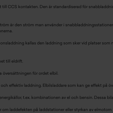
 till CCS kontakten. Den är standardiserad för snabbladdni
Likström är den ström man använder i snabbladdningsstation
onerna.
onsladdning kallas den laddning som sker vid platser som m
 till eldrift.
 översättningen för ordet elbil.
och effektiv laddning. Elbilsladdare som kan ge effekt på ö
energikällor, t.ex. kombinationen av el och bensin. Dessa bila
 om laddefekten på laddstationer eller styrkan av elmotorn 