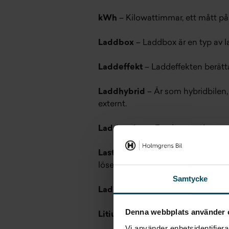
kWh
– Kilowattimmar, ett mått på 
Laddbox
– Laddbox är en typ av l
Laddeffekt
– Laddeffekten berätta
Laddhybrid
– Är som hybridbilen, 
externt.
Laddstation
– En plats med utrust
Lastbalansering
– System för att f
löses ut.
Samtycke
Laddstolpe
– En laddstation som 
Denna webbplats använder 
Litiumjonbatteri
– En typ av batte
Vi använder enhetsidentifierar