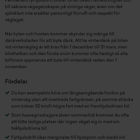
Permanent fyrhjulsdrift bidrar till en ökad framkomlighet och
till säkrare vägegenskaper på vintriga vägar, även om det
självklart inte ersätter personligt förnuft och respekt för
väglaget.
När kylan och frosten kommer skyndar sig många till
däckverkstaden för att byta däck. Att ha vinterdäck på bilen
vid vinterväglag är ett krav från 1 december till 31 mars, men
blixthalkan och den första snön kommer ofta hastigt så alla
bilförare uppmanas att byta till vinterdäck redan den 1
november.
Fördelar
Du kan exempelvis köra om långsamgående fordon på
vinterväg utan att överträda fartgränsen, på samma sträcka
som kräver 30 km/h högre fart med en framhjulsdriven bil.
Som husvagnsdragare (även sommartid) kommer du ofta
att hitta lediga platser där ingen vågat sig in med sin
tvåhjulsdrivna bil.
Fyrhjulsdrift ökar marginaler till hjulspinn och sladd vid