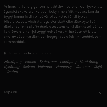
Vi finns här för dig genom hela ditt liv med bilen och tycker att
ägandet ska vara enkelt och bekymmersfritt. Hos oss kan du
tryggt lämna in din bil på vår
bilverkstad
för all typ av
bilservice:
byta vindruta,
laga stenskott
eller
däckbyte
. I vår
däckshop
finns allt för
däck
,
dessutom har vi
däckhotell
d
är du
kan förvara dina
hjul
tryggt och säkert.
Vi har även ett brett
urval av både
nya däck
och
begagnade däck
-
vinterdäck
som
sommardäck.
Hitta begagnade bilar nära dig
Jönköping
–
Kalmar
–
Karlskrona
–
Linköping
–
Norrköping
–
Nyköping
–
Skövde
-
Vetlanda
–
Vimmerby
–
Värnamo
–
Växjö
–
Örebro
Köpa bil