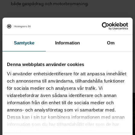
både gaspådrag och motorbromsning.
Dela
Samtycke
Information
Om
Denna webbplats använder cookies
Vi använder enhetsidentifierare för att anpassa innehållet
Alla artiklar
och annonserna till användarna, tillhandahålla funktioner
Liknande artiklar
för sociala medier och analysera vår trafik. Vi
vidarebefordrar även sådana identifierare och annan
information från din enhet till de sociala medier och
annons- och analysföretag som vi samarbetar med.
Dessa kan i sin tur kombinera informationen med annan
information som du har tillhandahållit eller som de har
samlat in när du har använt deras tjänster.