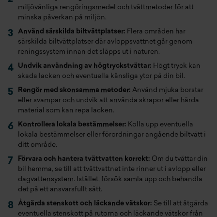
miljövänliga rengöringsmedel och tvättmetoder för att
minska påverkan på miljön.
Använd särskilda biltvättplatser:
Flera områden har
särskilda biltvättplatser där avloppsvattnet går genom
reningssystem innan det släpps ut i naturen.
Undvik användning av högtryckstvättar:
Högt tryck kan
skada lacken och eventuella känsliga ytor på din bil.
Rengör med skonsamma metoder:
Använd mjuka borstar
eller svampar och undvik att använda skrapor eller hårda
material som kan repa lacken.
Kontrollera lokala bestämmelser:
Kolla upp eventuella
lokala bestämmelser eller förordningar angående biltvätt i
ditt område.
Förvara och hantera tvättvatten korrekt:
Om du tvättar din
bil hemma, se till att tvättvattnet inte rinner ut i avlopp eller
dagvattensystem. Istället, försök samla upp och behandla
det på ett ansvarsfullt sätt.
Åtgärda stenskott och läckande vätskor:
Se till att åtgärda
eventuella stenskott på rutorna och läckande vätskor från