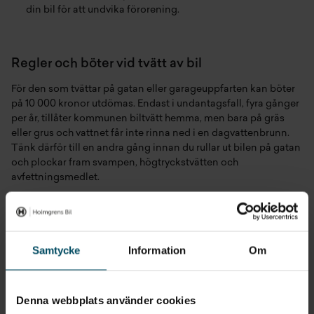
din bil för att undvika förorening.
Regler och böter vid tvätt av bil
För den som tvättar på gatan eller garageuppfarten kan böter
på 10 000 kronor utdömas. Endast i undantagsfall, fyra gånger
per år, tillåter kommunen biltvätt hemma, men bara på gräs
eller grus och vattnet får inte rinna ned i en dagvattenbrunn.
Tänk därför till en andra gång innan du rullar ut bilen på gatan
och plockar fram svampen, högtryckstvätten och
avfettningsmedlet.
Kom ihåg att det är viktigt att följa de lokala
Samtycke
Information
Om
bestämmelserna och råden för att tvätta din bil
ansvarsfullt och på ett sätt som minimerar negativ
påverkan på miljön!
Denna webbplats använder cookies