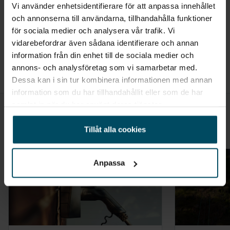
Vi använder enhetsidentifierare för att anpassa innehållet
och annonserna till användarna, tillhandahålla funktioner
för sociala medier och analysera vår trafik. Vi
Dela
vidarebefordrar även sådana identifierare och annan
information från din enhet till de sociala medier och
annons- och analysföretag som vi samarbetar med.
Dessa kan i sin tur kombinera informationen med annan
information som du har tillhandahållit eller som de har
samlat in när du har använt deras tjänster.
Alla artiklar
Liknande artiklar
Tillåt alla cookies
Anpassa