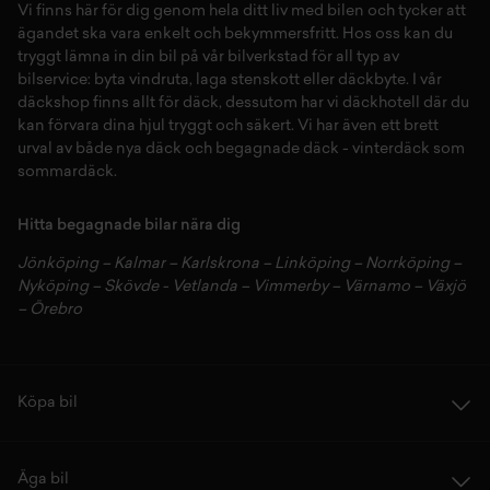
Vi finns här för dig genom hela ditt liv med bilen och tycker att
ägandet ska vara enkelt och bekymmersfritt. Hos oss kan du
tryggt lämna in din bil på vår
bilverkstad
för all typ av
bilservice:
byta vindruta,
laga stenskott
eller
däckbyte
. I vår
däckshop
finns allt för
däck
,
dessutom har vi
däckhotell
d
är du
kan förvara dina
hjul
tryggt och säkert.
Vi har även ett brett
urval av både
nya däck
och
begagnade däck
-
vinterdäck
som
sommardäck.
Hitta begagnade bilar nära dig
Jönköping
–
Kalmar
–
Karlskrona
–
Linköping
–
Norrköping
–
Nyköping
–
Skövde
-
Vetlanda
–
Vimmerby
–
Värnamo
–
Växjö
–
Örebro
Köpa bil
Äga bil