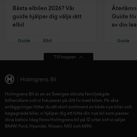
Bästa elbilen 2026? Vår
Återlämni
guide hjälper dig välja rätt
Guide för 
elbil
av din le
Guide
Elbil
Guide
Till toppen
Holmgrens Bil är en av Sveriges största familjeägda
bilhandlare och vi fokuserar på ditt liv med bilen. På våra
anläggningar hittar du ett stort sortiment av både
nya bilar
och
begagnade bilar,
vi hjälper dig att hitta din
nya bil
som passar
dina behov. Idag finns Holmgrens bil på 12 orter och vi säljer
BMW
,
Ford
,
Hyundai
,
Nissan
,
MG
och
MINI
.