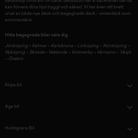
däckshop
finns allt för
däck
,
dessutom har vi
däckhotell
d
är du
kan förvara dina
hjul
tryggt och säkert.
Vi har även ett brett
urval av både
nya däck
och
begagnade däck
-
vinterdäck
som
sommardäck.
Hitta begagnade bilar nära dig
Jönköping
–
Kalmar
–
Karlskrona
–
Linköping
–
Norrköping
–
Nyköping
–
Skövde
-
Vetlanda
–
Vimmerby
–
Värnamo
–
Växjö
–
Örebro
Köpa bil
Äga bil
Holmgrens Bil