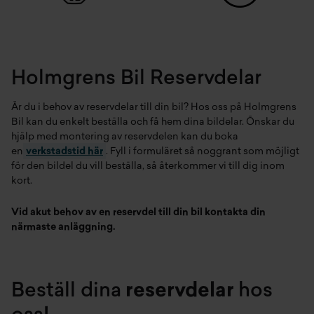
Hjälp med montering av reservdelar i Jönköping
Vill du ha hjälp med montering av dina reservdelar?
Holmgrens Bil Jönköping erbjuder professionell montering
Holmgrens Bil Reservdelar
direkt i vår verkstad. På så sätt slipper du hantera delarna själv,
och vi säkerställer att allt monteras enligt tillverkarens
Är du i behov av reservdelar till din bil? Hos oss på Holmgrens
anvisningar.
Bil kan du enkelt beställa och få hem dina bildelar. Önskar du
hjälp med montering av reservdelen kan du boka
Varför köpa reservdelar hos Holmgrens Bil i
en
verkstadstid här
. Fyll i formuläret så noggrant som möjligt
Jönköping?
för den bildel du vill beställa, så återkommer vi till dig inom
kort.
Att köpa reservdelar i Jönköping via Holmgrens Bil innebär
trygghet, kvalitet och expertis. Som auktoriserad verkstad
Vid akut behov av en reservdel till din bil kontakta din
arbetar vi med originaldelar och tillbehör rekommenderade av
närmaste anläggning.
tillverkaren. Våra tekniker har djup kunskap om de varumärken
vi representerar, vilket gör att du alltid får rätt del till rätt bil.
Vanliga frågor om bildelar i
Beställ dina
reservdelar
hos
Jönköping