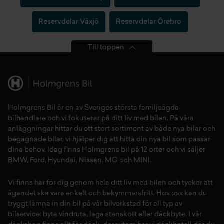
Reservdelar Växjö
Reservdelar Örebro
Till toppen
Holmgrens Bil är en av Sveriges största familjeägda
bilhandlare och vi fokuserar på ditt liv med bilen. På våra
anläggningar hittar du ett stort sortiment av både
nya bilar
och
begagnade bilar,
vi hjälper dig att hitta din
nya bil
som passar
dina behov. Idag finns Holmgrens bil på 12 orter och vi säljer
BMW
,
Ford
,
Hyundai
,
Nissan
,
MG
och
MINI
.
Vi finns här för dig genom hela ditt liv med bilen och tycker att
ägandet ska vara enkelt och bekymmersfritt. Hos oss kan du
tryggt lämna in din bil på vår
bilverkstad
för all typ av
bilservice:
byta vindruta,
laga stenskott
eller
däckbyte
. I vår