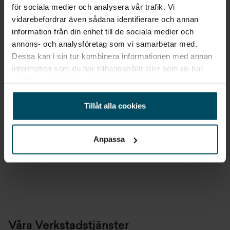
Original reservdelar
för sociala medier och analysera vår trafik. Vi
Expertkompetens på våra egna varumärken
vidarebefordrar även sådana identifierare och annan
information från din enhet till de sociala medier och
Garantier på orginaldelar
annons- och analysföretag som vi samarbetar med.
Holmgrens Bil erbjuder 7 dagars returrätt,
se
Dessa kan i sin tur kombinera informationen med annan
returvillkor
information som du har tillhandahållit eller som de har
samlat in när du har använt deras tjänster.
Tillåt alla cookies
Kontakta våra reservdelsavdelningar
Anpassa
VÄLJ STAD FÖR ATT SE KONTAKTUPPGIFTER
Våra Verkstadstjänster