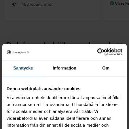
Claes F
4.1
403 recensioner
Behöver du hjälp med med att
boka skadeverkstad?
Samtycke
Information
Om
Kontakta Skadeverkstad
Denna webbplats använder cookies
VÄLJ DIN NÄRMASTE ORT
Vi använder enhetsidentifierare för att anpassa innehållet
och annonserna till användarna, tillhandahålla funktioner
för sociala medier och analysera vår trafik. Vi
vidarebefordrar även sådana identifierare och annan
information från din enhet till de sociala medier och