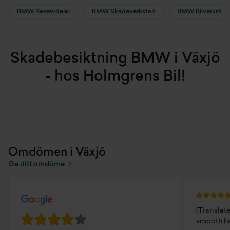
BMW Reservdelar
BMW Skadeverkstad
BMW Bilverkstad
Skadebesiktning BMW i Växjö
- hos Holmgrens Bil!
Omdömen i Växjö
Ge ditt omdöme
(Translat
smooth ha