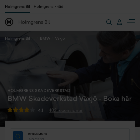
Holmgrens Bil
Holmgrens Fritid
Holmgrens Bil
BMW
Växjö
HOLMGRENS SKADEVERKSTAD
BMW Skadeverkstad Växjö - Boka här
4.1
403 recensioner
REGNUMMER