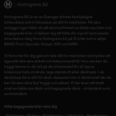
Holmgrens Bil är en av Sveriges största familjeägda
bilhandlare och vi fokuserar på ditt liv med bilen. På våra
anläggningar hittar du ett stort sortiment av både
nya bilar
och
begagnade bilar,
vi hjälper dig att hitta din
nya bil
som passar
dina behov. Idag finns Holmgrens bil på 12 orter och vi säljer
BMW
,
Ford
,
Hyundai
,
Nissan
,
MG
och
MINI
.
Vi finns här för dig genom hela ditt liv med bilen och tycker att
ägandet ska vara enkelt och bekymmersfritt. Hos oss kan du
tryggt lämna in din bil på vår
bilverkstad
för all typ av
bilservice:
byta vindruta,
laga stenskott
eller
däckbyte
. I vår
däckshop
finns allt för
däck
,
dessutom har vi
däckhotell
d
är du
kan förvara dina
hjul
tryggt och säkert.
Vi har även ett brett
urval av både
nya däck
och
begagnade däck
-
vinterdäck
som
sommardäck.
Hitta begagnade bilar nära dig
Jönköping
–
Kalmar
–
Karlskrona
–
Linköping
–
Norrköping
–