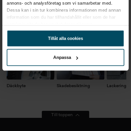
annons- och analysföretag som vi samarbetar med.
Dessa kan i sin tur kombinera informationen med annan
Verkstadstjänster
information som du har tillhandahållit eller som de har
Gå till Verkstad
samlat in när du har använt deras tjänster.
Tillåt alla cookies
Anpassa
Däckbyte
Skadebesiktning
Lackering
Till toppen