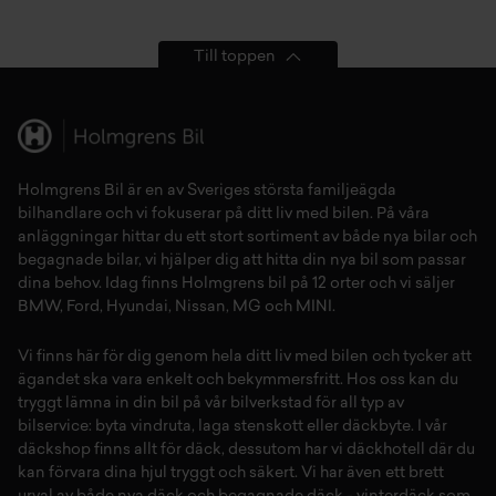
Till toppen
Holmgrens Bil är en av Sveriges största familjeägda
bilhandlare och vi fokuserar på ditt liv med bilen. På våra
anläggningar hittar du ett stort sortiment av både
nya bilar
och
begagnade bilar,
vi hjälper dig att hitta din
nya bil
som passar
dina behov. Idag finns Holmgrens bil på 12 orter och vi säljer
BMW
,
Ford
,
Hyundai
,
Nissan
,
MG
och
MINI
.
Vi finns här för dig genom hela ditt liv med bilen och tycker att
ägandet ska vara enkelt och bekymmersfritt. Hos oss kan du
tryggt lämna in din bil på vår
bilverkstad
för all typ av
bilservice:
byta vindruta,
laga stenskott
eller
däckbyte
. I vår
däckshop
finns allt för
däck
,
dessutom har vi
däckhotell
d
är du
kan förvara dina
hjul
tryggt och säkert.
Vi har även ett brett