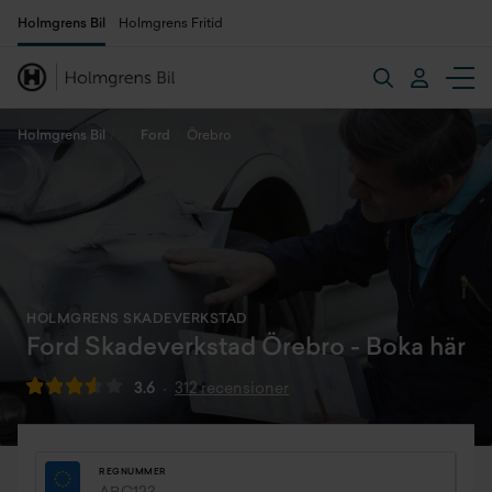
Holmgrens Bil
Holmgrens Fritid
Holmgrens Bil
Ford
Örebro
HOLMGRENS SKADEVERKSTAD
Ford Skadeverkstad Örebro - Boka här
3.6
312 recensioner
REGNUMMER