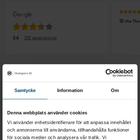
Uta Th
3.6
312 recensioner
Behöver du hjälp med med att
Samtycke
Information
Om
boka skadeverkstad?
Denna webbplats använder cookies
Kontakta Skadeverkstad
Vi använder enhetsidentifierare för att anpassa innehållet
och annonserna till användarna, tillhandahålla funktioner
VÄLJ DIN NÄRMASTE ORT
för sociala medier och analysera vår trafik. Vi