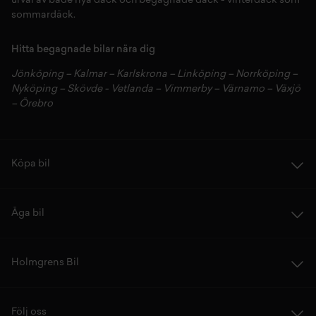
urval av både
nya däck
och
begagnade däck
-
vinterdäck
som
sommardäck.
Hitta begagnade bilar nära dig
Jönköping
–
Kalmar
–
Karlskrona
–
Linköping
–
Norrköping
–
Nyköping
–
Skövde
-
Vetlanda
–
Vimmerby
–
Värnamo
–
Växjö
–
Örebro
Köpa bil
Äga bil
Holmgrens Bil
Följ oss