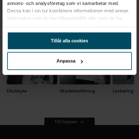
annons- och analysföretag som vi samarbetar med.
Dessa kan i sin tur kombinera informationen med annan
Verkstadstjänster
information som du har tillhandahållit eller som de har
Gå till Verkstad
samlat in när du har använt deras tjänster.
Tillåt alla cookies
Anpassa
Däckbyte
Skadebesiktning
Lackering
Till toppen