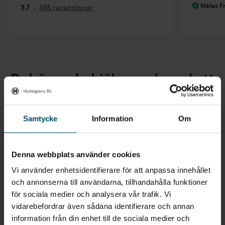
Niklas F
3.7
485 recensioner
Behöver du hjälp med med att
boka skadeverkstad?
Samtycke
Information
Om
Kontakta Skadeverkstad
Denna webbplats använder cookies
VÄLJ DIN NÄRMASTE ORT
Vi använder enhetsidentifierare för att anpassa innehållet
och annonserna till användarna, tillhandahålla funktioner
för sociala medier och analysera vår trafik. Vi
vidarebefordrar även sådana identifierare och annan
information från din enhet till de sociala medier och