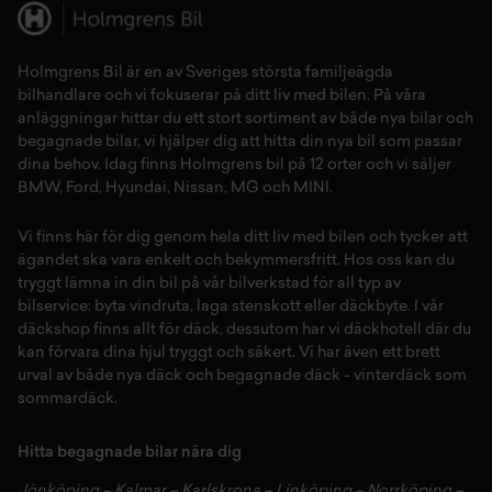
Holmgrens Bil är en av Sveriges största familjeägda
bilhandlare och vi fokuserar på ditt liv med bilen. På våra
anläggningar hittar du ett stort sortiment av både
nya bilar
och
begagnade bilar,
vi hjälper dig att hitta din
nya bil
som passar
dina behov. Idag finns Holmgrens bil på 12 orter och vi säljer
BMW
,
Ford
,
Hyundai
,
Nissan
,
MG
och
MINI
.
Vi finns här för dig genom hela ditt liv med bilen och tycker att
ägandet ska vara enkelt och bekymmersfritt. Hos oss kan du
tryggt lämna in din bil på vår
bilverkstad
för all typ av
bilservice:
byta vindruta,
laga stenskott
eller
däckbyte
. I vår
däckshop
finns allt för
däck
,
dessutom har vi
däckhotell
d
är du
kan förvara dina
hjul
tryggt och säkert.
Vi har även ett brett
urval av både
nya däck
och
begagnade däck
-
vinterdäck
som
sommardäck.
Hitta begagnade bilar nära dig
Jönköping
–
Kalmar
–
Karlskrona
–
Linköping
–
Norrköping
–