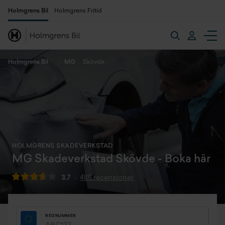
Holmgrens Bil
Holmgrens Fritid
Holmgrens Bil
MG
Skövde
HOLMGRENS SKADEVERKSTAD
MG Skadeverkstad Skövde - Boka här
3.7
485 recensioner
REGNUMMER