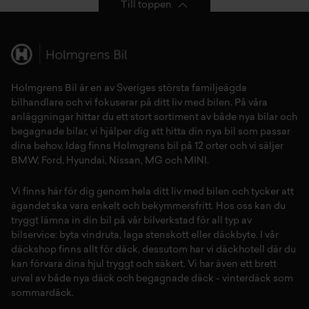
Till toppen
Holmgrens Bil är en av Sveriges största familjeägda
bilhandlare och vi fokuserar på ditt liv med bilen. På våra
anläggningar hittar du ett stort sortiment av både
nya bilar
och
begagnade bilar,
vi hjälper dig att hitta din
nya bil
som passar
dina behov. Idag finns Holmgrens bil på 12 orter och vi säljer
BMW
,
Ford
,
Hyundai
,
Nissan
,
MG
och
MINI
.
Vi finns här för dig genom hela ditt liv med bilen och tycker att
ägandet ska vara enkelt och bekymmersfritt. Hos oss kan du
tryggt lämna in din bil på vår
bilverkstad
för all typ av
bilservice:
byta vindruta,
laga stenskott
eller
däckbyte
. I vår
däckshop
finns allt för
däck
,
dessutom har vi
däckhotell
d
är du
kan förvara dina
hjul
tryggt och säkert.
Vi har även ett brett
urval av både
nya däck
och
begagnade däck
-
vinterdäck
som
sommardäck.