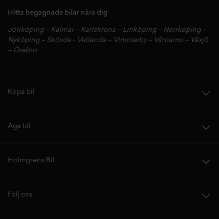
Hitta begagnade bilar nära dig
Jönköping
–
Kalmar
–
Karlskrona
–
Linköping
–
Norrköping
–
Nyköping
–
Skövde
-
Vetlanda
–
Vimmerby
–
Värnamo
–
Växjö
–
Örebro
Köpa bil
Äga bil
Holmgrens Bil
Följ oss