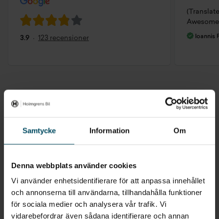
(Translat
Awesome 
Ioannis
3.9
123 recensioner
Behöver du hjälp med med att
boka skadeverkstad?
Samtycke
Information
Om
Kontakta Skadeverkstad
Denna webbplats använder cookies
Vi använder enhetsidentifierare för att anpassa innehållet
VÄLJ DIN NÄRMASTE ORT
och annonserna till användarna, tillhandahålla funktioner
för sociala medier och analysera vår trafik. Vi
vidarebefordrar även sådana identifierare och annan