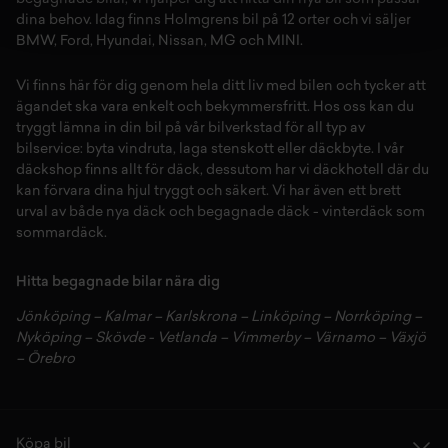
dina behov. Idag finns Holmgrens bil på 12 orter och vi säljer
BMW
,
Ford
,
Hyundai
,
Nissan
,
MG
och
MINI
.
Vi finns här för dig genom hela ditt liv med bilen och tycker att
ägandet ska vara enkelt och bekymmersfritt. Hos oss kan du
tryggt lämna in din bil på vår
bilverkstad
för all typ av
bilservice:
byta vindruta,
laga stenskott
eller
däckbyte
. I vår
däckshop
finns allt för
däck
,
dessutom har vi
däckhotell
d
är du
kan förvara dina
hjul
tryggt och säkert.
Vi har även ett brett
urval av både
nya däck
och
begagnade däck
-
vinterdäck
som
sommardäck.
Hitta begagnade bilar nära dig
Jönköping
–
Kalmar
–
Karlskrona
–
Linköping
–
Norrköping
–
Nyköping
–
Skövde
-
Vetlanda
–
Vimmerby
–
Värnamo
–
Växjö
–
Örebro
Köpa bil