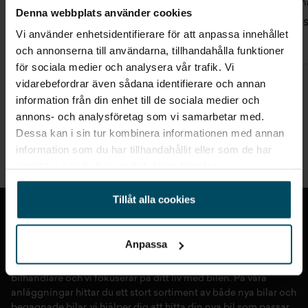
🙌 (Origin
Denna webbplats använder cookies
Farhan 
4.0
207 recensioner
Vi använder enhetsidentifierare för att anpassa innehållet
och annonserna till användarna, tillhandahålla funktioner
för sociala medier och analysera vår trafik. Vi
vidarebefordrar även sådana identifierare och annan
information från din enhet till de sociala medier och
annons- och analysföretag som vi samarbetar med.
VÅRA BILVERKSTÄDER
Dessa kan i sin tur kombinera informationen med annan
Oljebyte Jönköping
Oljebyte Kalmar
Oljebyte Karlsk
information som du har tillhandahållit eller som de har
samlat in när du har använt deras tjänster.
Till toppen
Tillåt alla cookies
Anpassa
Holmgrens Bil är en av Sveriges största familjeägda
bilhandlare och vi fokuserar på ditt liv med bilen. På våra
anläggningar hittar du ett stort sortiment av både
nya bilar
och
begagnade bilar,
vi hjälper dig att hitta din
nya bil
som passar