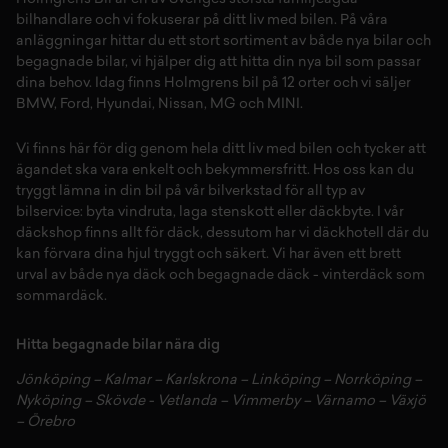
bilhandlare och vi fokuserar på ditt liv med bilen. På våra
anläggningar hittar du ett stort sortiment av både
nya bilar
och
begagnade bilar,
vi hjälper dig att hitta din
nya bil
som passar
dina behov. Idag finns Holmgrens bil på 12 orter och vi säljer
BMW
,
Ford
,
Hyundai
,
Nissan
,
MG
och
MINI
.
Vi finns här för dig genom hela ditt liv med bilen och tycker att
ägandet ska vara enkelt och bekymmersfritt. Hos oss kan du
tryggt lämna in din bil på vår
bilverkstad
för all typ av
bilservice:
byta vindruta,
laga stenskott
eller
däckbyte
. I vår
däckshop
finns allt för
däck
,
dessutom har vi
däckhotell
d
är du
kan förvara dina
hjul
tryggt och säkert.
Vi har även ett brett
urval av både
nya däck
och
begagnade däck
-
vinterdäck
som
sommardäck.
Hitta begagnade bilar nära dig
Jönköping
–
Kalmar
–
Karlskrona
–
Linköping
–
Norrköping
–
Nyköping
–
Skövde
-
Vetlanda
–
Vimmerby
–
Värnamo
–
Växjö
–
Örebro