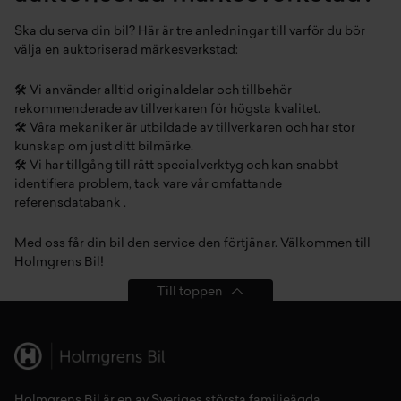
Ska du serva din bil? Här är tre anledningar till varför du bör
välja en auktoriserad märkesverkstad: ⁠ ⁠
🛠️ Vi använder alltid originaldelar och tillbehör
rekommenderade av tillverkaren för högsta kvalitet⁠.
🛠️ Våra mekaniker är utbildade av tillverkaren och har stor
kunskap om just ditt bilmärke⁠.
🛠️ Vi har tillgång till rätt specialverktyg och kan snabbt
identifiera problem, tack vare vår omfattande
referensdatabank⁠ ⁠.
Med oss får din bil den service den förtjänar. Välkommen till
Holmgrens Bil!⁠
Till toppen
Holmgrens Bil är en av Sveriges största familjeägda