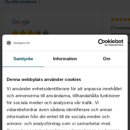
Ge ditt omdöme
(Translat
experienc
Bernt G
3.6
222 recensioner
Samtycke
Information
Om
Denna webbplats använder cookies
Vi använder enhetsidentifierare för att anpassa innehållet
Vi utför alltid en
och annonserna till användarna, tillhandahålla funktioner
glaskontroll vid service
för sociala medier och analysera vår trafik. Vi
vidarebefordrar även sådana identifierare och annan
Alla bilar som utför service hos oss genomgår också en
information från din enhet till de sociala medier och
glaskontroll. Upptäcker vi ett stenskott lagar vi det direkt.
annons- och analysföretag som vi samarbetar med.