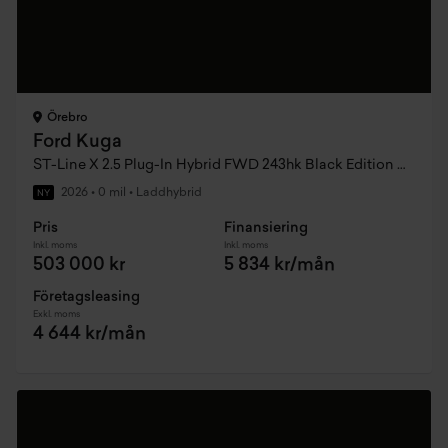
Örebro
Ford Kuga
ST-Line X 2.5 Plug-In Hybrid FWD 243hk Black Edition CVT
2026
•
0 mil
•
Laddhybrid
NY
Pris
Finansiering
Inkl. moms
Inkl. moms
503 000 kr
5 834 kr/mån
Företagsleasing
Exkl. moms
4 644 kr/mån