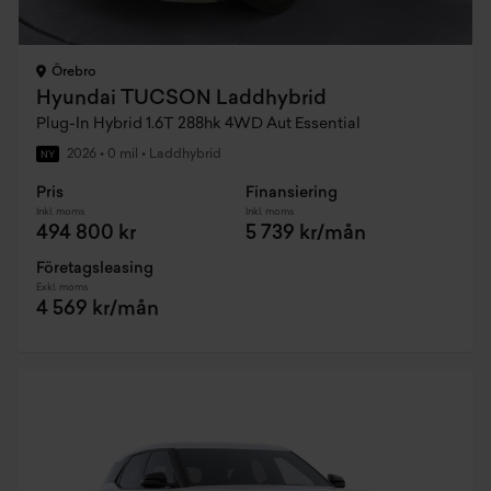
Örebro
Hyundai TUCSON Laddhybrid
Plug-In Hybrid 1.6T 288hk 4WD Aut Essential
2026
•
0 mil
•
Laddhybrid
NY
Pris
Finansiering
Inkl. moms
Inkl. moms
494 800 kr
5 739 kr/mån
Företagsleasing
Exkl. moms
4 569 kr/mån