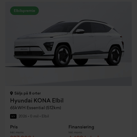
Elbilspremie
Säljs på 8 orter
Hyundai KONA Elbil
65kWH Essential (512km)
2026
•
0 mil
•
Elbil
NY
Pris
Finansiering
Inkl. moms
Inkl. moms