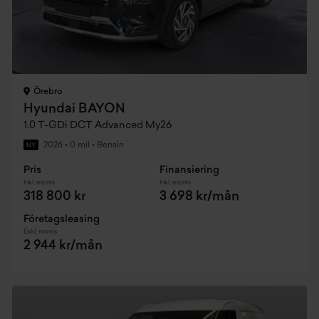
Örebro
Hyundai BAYON
1.0 T-GDi DCT Advanced My26
2026
•
0 mil
•
Bensin
NY
Pris
Finansiering
Inkl. moms
Inkl. moms
318 800 kr
3 698 kr/mån
Företagsleasing
Exkl. moms
2 944 kr/mån