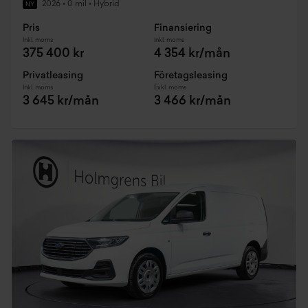
2026
•
0 mil
•
Hybrid
NY
Pris
Finansiering
Inkl. moms
Inkl. moms
375 400 kr
4 354 kr/mån
Privatleasing
Företagsleasing
Inkl. moms
Exkl. moms
3 645 kr/mån
3 466 kr/mån