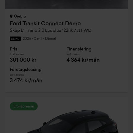
Örebro
Ford Transit Connect Demo
Skåp L1 Trend 2.0 Ecoblue 122hk 7at FWD
2026
•
0 mil
•
Diesel
DEMO
Pris
Finansiering
Exkl. moms
Inkl. moms
301 000 kr
4 364 kr/mån
Företagsleasing
Exkl. moms
3 474 kr/mån
Elbilspremie