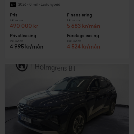
2026
•
0 mil
•
Laddhybrid
NY
Pris
Finansiering
Inkl. moms
Inkl. moms
490 000 kr
5 683 kr/mån
Privatleasing
Företagsleasing
Inkl. moms
Exkl. moms
4 995 kr/mån
4 524 kr/mån