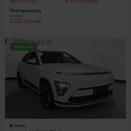
387 900 kr
4 499 kr/mån
Företagsleasing
Exkl. moms
3 582 kr/mån
Elbilspremie
Örebro