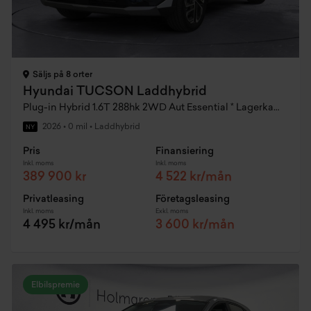
Säljs på 8 orter
Hyundai TUCSON Laddhybrid
Plug-in Hybrid 1.6T 288hk 2WD Aut Essential * Lagerkampanj MY26
2026
•
0 mil
•
Laddhybrid
NY
Pris
Finansiering
Inkl. moms
Inkl. moms
389 900 kr
4 522 kr/mån
Privatleasing
Företagsleasing
Inkl. moms
Exkl. moms
4 495 kr/mån
3 600 kr/mån
Elbilspremie