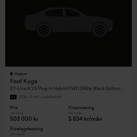
Örebro
Ford Kuga
ST-Line X 2.5 Plug-In Hybrid FWD 243hk Black Edition CVT
2026
•
0 mil
•
Laddhybrid
NY
Pris
Finansiering
Inkl. moms
Inkl. moms
503 000 kr
5 834 kr/mån
Företagsleasing
Exkl. moms