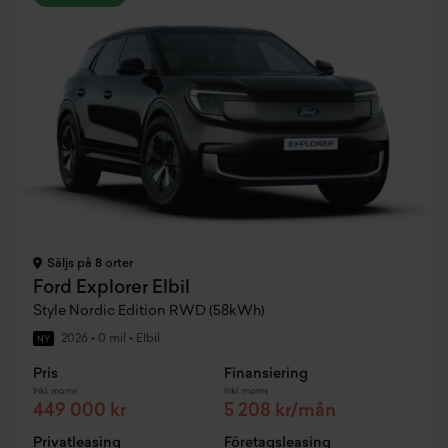
Säljs på 8 orter
Ford Explorer Elbil
Style Nordic Edition RWD (58kWh)
2026
•
0 mil
•
Elbil
NY
Pris
Finansiering
Inkl. moms
Inkl. moms
449 000 kr
5 208 kr/mån
Privatleasing
Företagsleasing