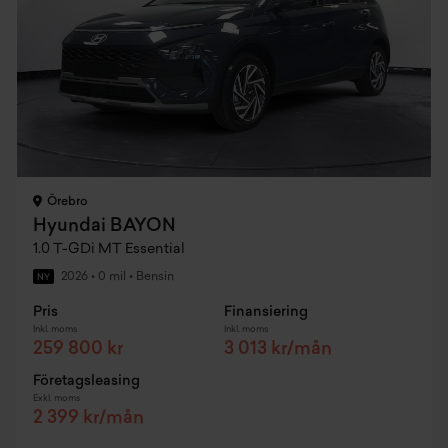
Örebro
Hyundai BAYON
1.0 T-GDi MT Essential
2026
•
0 mil
•
Bensin
NY
Pris
Finansiering
Inkl. moms
Inkl. moms
259 800 kr
3 013 kr/mån
Företagsleasing
Exkl. moms
2 399 kr/mån