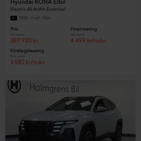
Hyundai KONA Elbil
Electric 65.4kWh Essential
2026
•
0 mil
•
Elbil
NY
Pris
Finansiering
Inkl. moms
Inkl. moms
387 920 kr
4 499 kr/mån
Företagsleasing
Exkl. moms
3 582 kr/mån