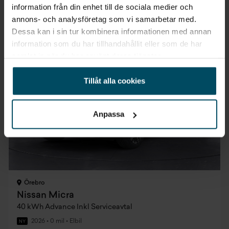
3 675 kr/mån
information från din enhet till de sociala medier och
annons- och analysföretag som vi samarbetar med.
Dessa kan i sin tur kombinera informationen med annan
information som du har tillhandahållit eller som de har
Elbilspremie
samlat in när du har använt deras tjänster.
Tillåt alla cookies
Anpassa
Örebro
Nissan Micra
40 kWh Advance Inkl Serviceavtal
2026
•
0 mil
•
Elbil
NY