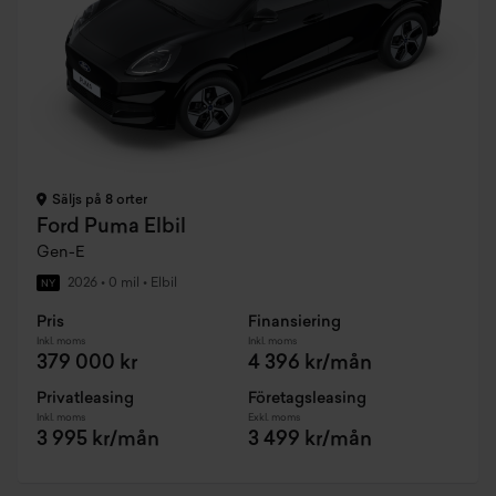
Säljs på 8 orter
Ford Puma Elbil
Gen-E
2026
•
0 mil
•
Elbil
NY
Pris
Finansiering
Inkl. moms
Inkl. moms
379 000 kr
4 396 kr/mån
Privatleasing
Företagsleasing
Inkl. moms
Exkl. moms
3 995 kr/mån
3 499 kr/mån