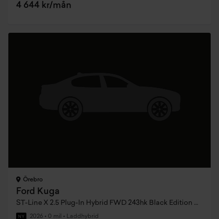
4 644 kr/mån
Örebro
Ford Kuga
ST-Line X 2.5 Plug-In Hybrid FWD 243hk Black Edition CVT
2026
•
0 mil
•
Laddhybrid
NY