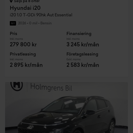
Säljs på 8 orter
Hyundai i20
i20 1.0 T-GDi 90hk Aut Essential
2026
•
0 mil
•
Bensin
NY
Pris
Finansiering
Inkl. moms
Inkl. moms
279 800 kr
3 245 kr/mån
Privatleasing
Företagsleasing
Inkl. moms
Exkl. moms
2 895 kr/mån
2 583 kr/mån