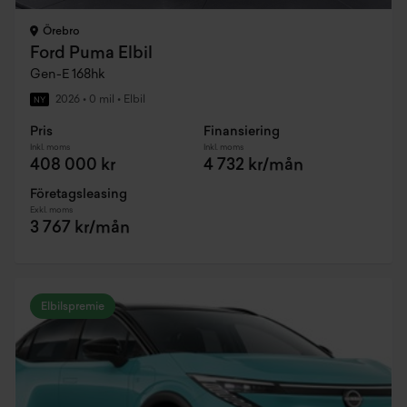
Örebro
Ford Puma Elbil
Gen-E 168hk
2026
•
0 mil
•
Elbil
NY
Pris
Finansiering
Inkl. moms
Inkl. moms
408 000 kr
4 732 kr/mån
Företagsleasing
Exkl. moms
3 767 kr/mån
Elbilspremie