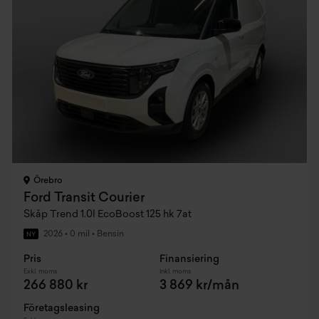
Örebro
Ford Transit Courier
Skåp Trend 1.0l EcoBoost 125 hk 7at
2026
•
0 mil
•
Bensin
NY
Pris
Finansiering
Exkl. moms
Inkl. moms
266 880 kr
3 869 kr/mån
Företagsleasing