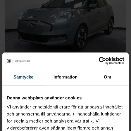
Örebro
Ford Puma Elbil Demo
Samtycke
Information
Om
Gen-E 168hk
2026
•
0 mil
•
Elbil
DEMO
Denna webbplats använder cookies
Pris
Finansiering
Inkl. moms
Inkl. moms
Vi använder enhetsidentifierare för att anpassa innehållet
398 000 kr
4 616 kr/mån
och annonserna till användarna, tillhandahålla funktioner
för sociala medier och analysera vår trafik. Vi
Företagsleasing
Exkl. moms
vidarebefordrar även sådana identifierare och annan