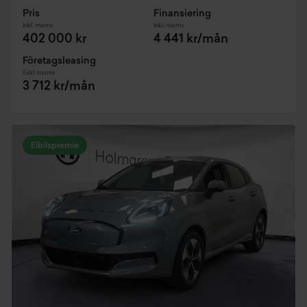
Pris
Finansiering
Inkl. moms
Inkl. moms
402 000 kr
4 441 kr/mån
Företagsleasing
Exkl. moms
3 712 kr/mån
Elbilspremie