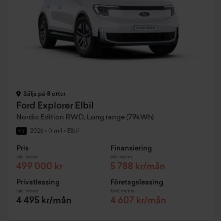
Säljs på 8 orter
Ford Explorer Elbil
Nordic Edition RWD, Long range (79kWh)
2026
•
0 mil
•
Elbil
NY
Pris
Finansiering
Inkl. moms
Inkl. moms
499 000 kr
5 788 kr/mån
Privatleasing
Företagsleasing
Inkl. moms
Exkl. moms
4 495 kr/mån
4 607 kr/mån