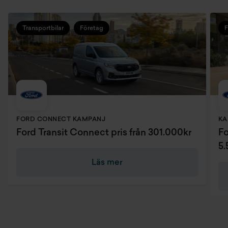
Varselljus
Transportbilar
Företag
F
Vindrutetorkare med intervallfunktion
Värme recirkulation
Ytterbackspeglar ej lackade
Backkamera
FORD CONNECT KAMPANJ
KA
Dragkrok
Ford Transit Connect pris från 301.000kr
Fo
5
Sätespaket 15
Läs mer