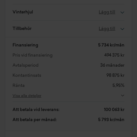
Vinterhjul
Lägg till
Tillbehör
Lägg till
Finansiering
5 734 kr/mån
Pris vid finansiering
494 375 kr
Avtalsperiod
36 månader
Kontantinsats
98 875 kr
Ränta
5,95%
Visa alla detaljer
Att betala vid leverans:
100 063 kr
Att betala per månad:
5 793 kr/mån