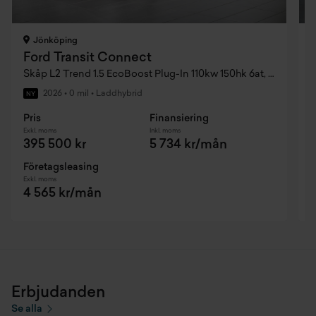
Mellanvägg i plast med fönster
Passagerarairbag
Jönköping
Ford Transit Connect
Sensicotm ratt
Skåp L2 Trend 1.5 EcoBoost Plug-In 110kw 150hk 6at, Dubbla Sidoskjutdörrar
S
2026
•
0 mil
•
Laddhybrid
NY
Skjutdörr höger sida
Pris
Finansiering
P
Exkl. moms
Inkl. moms
E
Solskydd förarsida med spegel
395 500 kr
5 734 kr/mån
Spolarvätskebehållare (3l)
Företagsleasing
F
Exkl. moms
E
4 565 kr/mån
Standard generator
Startknapp
Stop/start system
Erbjudanden
Typ 2 3-fas laddkabel (6m) (endast plug-in-hybrid)
Se alla