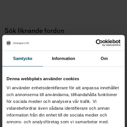
Däcktrycksövervakning
Tjänstevikt
0 kg
Dörrar bak
Max dragvikt
0 kg
Eluppvärmd ratt
Sök liknande fordon
Max dragvikt obromsat
750 kg
Eluppvärmd vindruta
Max släpvagnsvikt B-körkort
1000 kg
Alla Ford Transit Connect
Alla Ford från 2026
Eljusterbara och eluppvärmda ytterbackspeglar
Alla Ford med Laddhybrid
Alla Ford Transportbil - Skåp
Samtycke
Information
Om
Ford pass connect modem inklusive ecall (emergenxy
Alla Ford Transit Connect från 2026
assistance)
Alla Ford Transit Connect med Laddhybrid
Denna webbplats använder cookies
Förberedelse för alkolås
Vi använder enhetsidentifierare för att anpassa innehållet
Alla Ford Transit Connect Transportbil - Skåp
och annonserna till användarna, tillhandahålla funktioner
Förberedelse för dragkrok utan elmodul
Alla begagnade bilar
Alla Laddhybrid bilar från 2026
för sociala medier och analysera vår trafik. Vi
vidarebefordrar även sådana identifierare och annan
Alla Transportbil - Skåp bilar med Laddhybrid
Förvaringshylla ovanför vindrutan
information från din enhet till de sociala medier och
Alla nya Transportbil - Skåp bilar från 2026
annons- och analysföretag som vi samarbetar med.
Heavy duty batteri