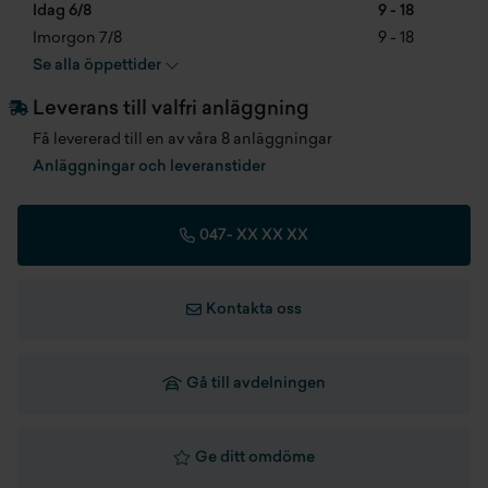
Cylindervolym
1498 cc
Idag 6/8
9 - 18
Imorgon 7/8
9 - 18
Automatiskt helljus
Antal säten
2 st
Se alla öppettider
Bakaxelskydd
Färg
Frozen White
Leverans till valfri anläggning
Få levererad till en av våra 8 anläggningar
Belysning i lastutrymmet
Klädsel
Exnor Black Seat Trim
Anläggningar och leveranstider
Bromsar - abs/esc/tcs
Produktionsmånad
202604
047-
XX XX XX
Bältesvarnare
Fordonsskatt
360 kr/år
Navigation
Längd
4853 mm
Kontakta oss
Digitalt kluster
Bredd
1855 mm
Gå till avdelningen
Dimljus fram
Höjd
0 mm
Däcklagningssats
Totalvikt
2500 kg
Ge ditt omdöme