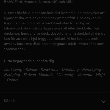
BMW
,
Ford
,
Hyundai
,
Nissan
,
MG
och
MINI
.
Vi finns här för dig genom hela ditt liv med bilen och tycker att
ägandet ska vara enkelt och bekymmersfritt. Hos oss kan du
tryggt lämna in din bil på vår
bilverkstad
för all typ av
bilservice:
byta vindruta,
laga stenskott
eller
däckbyte
. I vår
däckshop
finns allt för
däck
,
dessutom har vi
däckhotell
d
är du
kan förvara dina
hjul
tryggt och säkert.
Vi har även ett brett
urval av både
nya däck
och
begagnade däck
-
vinterdäck
som
sommardäck.
Hitta begagnade bilar nära dig
Jönköping
–
Kalmar
–
Karlskrona
–
Linköping
–
Norrköping
–
Nyköping
–
Skövde
-
Vetlanda
–
Vimmerby
–
Värnamo
–
Växjö
–
Örebro
Köpa bil