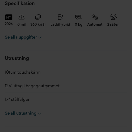
Specifikation
NY
2026
0 mil
360 kr/år
Laddhybrid
0 kg
Automat
2 säten
Se alla uppgifter
Registreringsnummer
SWB78A
Chassinummer
WF0CXXSK0TX021133
Utrustning
Skick
Ny
10tum touchskärm
Modellår
2026
12V uttag i bagageutrymmet
Miltal
0 mil
17" stålfälgar
Kaross
Transportbil - Skåp
2 - vägs justerbart passagerarsäte
Se all utrustning
Motor
1.5 EcoBoost DUCC PHEV
2 fjärrnycklar
(110 kW)