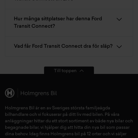
Hur många sittplatser har denna Ford
Transit Connect?
Vad får Ford Transit Connect dra för släp?
Till toppen
Holmgrens Bil är en av Sveriges största familjeägda
bilhandlare och vi fokuserar på ditt liv med bilen. På våra
anläggningar hittar du ett stort sortiment av både
nya bilar
och
begagnade bilar,
vi hjälper dig att hitta din
nya bil
som passar
dina behov. Idag finns Holmgrens bil på 12 orter och vi säljer