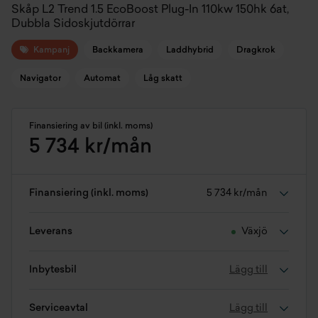
Skåp L2 Trend 1.5 EcoBoost Plug-In 110kw 150hk 6at,
Dubbla Sidoskjutdörrar
Kampanj
Backkamera
Laddhybrid
Dragkrok
Navigator
Automat
Låg skatt
Finansiering av bil (inkl. moms)
5 734 kr/mån
Finansiering (inkl. moms)
5 734 kr/mån
Leverans
Växjö
Inbytesbil
Lägg till
Serviceavtal
Lägg till