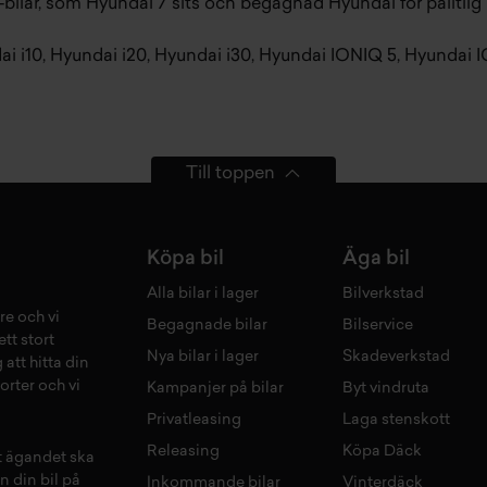
-bilar, som
Hyundai 7 sits
och
begagnad Hyundai
för pålitlig
i i10
,
Hyundai i20
,
Hyundai i30
,
Hyundai IONIQ 5
,
Hyundai 
Till toppen
Köpa bil
Äga bil
Alla bilar i lager
Bilverkstad
re och vi
Begagnade bilar
Bilservice
tt stort
Nya bilar i lager
Skadeverkstad
 att hitta din
orter och vi
Kampanjer på bilar
Byt vindruta
Privatleasing
Laga stenskott
Releasing
Köpa Däck
tt ägandet ska
n din bil på
Inkommande bilar
Vinterdäck