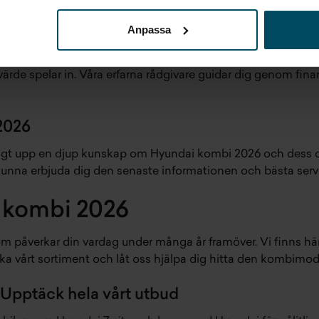
leförbrukning
Anpassa
026 handlar det om mer än bara initialköpet. Vi hjälper dig a
de spelar in. Våra erfarna rådgivare guidar dig genom finan
 2026
ggt upp en djup kunskap om Hyundai kombi 2026 och dess olik
tt kunna erbjuda dig den senaste informationen och bästa s
i kombi 2026
om påverkar din vardag under många år framöver. Vi finns här 
rska vårt sortiment och låt oss hjälpa dig hitta den kombim
Upptäck hela vårt utbud