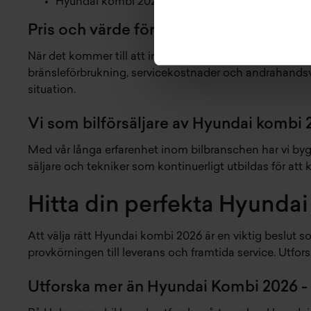
Hyundai kombi 2026 erbjuder dessutom låg bräns
Pris och värde för Hyundai kombi 2026
När det kommer till att investera i en Hyundai kombi 2
bränsleförbrukning, servicekostnader och andrahandsvär
situation.
Vi som bilförsäljare av Hyundai kombi
Med vår långa erfarenhet inom bilbranschen har vi by
säljare och tekniker som kontinuerligt utbildas för a
Hitta din perfekta Hyunda
Att välja rätt Hyundai kombi 2026 är en viktig beslut s
provkörningen till leverans och framtida service. Utfo
Utforska mer än Hyundai Kombi 2026 - 