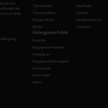
skott
eller
Tjänstebilar
Däckbyte
äckhotell
d
är
Transportbilar
Hyra bil
 urval av både
.
Billiga elbilar
Långtidshyra bil
Elbilar
Tillbehör
Holmgrens Fritid
–
Nyköping
–
Husbilar
Begagnade husbilar
Husvagnar
Begagnade husvagnar
Campervan
Hyra husbil
Plåtis