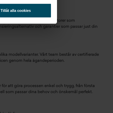
Tillåt alla cookies
tt förstå totalekonomin där faktorer som
sieringsalternativ och garantier som passar just din
a modellvarianter. Vårt team består av certifierade
ervicen genom hela ägandeperioden.
för att göra processen enkel och trygg, från första
odell som passar dina behov och önskemål perfekt.