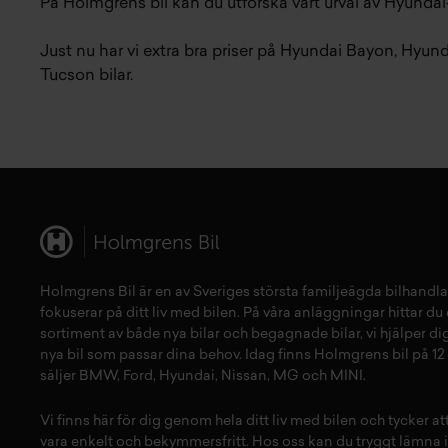
På Holmgrens bil kan du utforska vårt urval av Hyundai
Just nu har vi extra bra priser på
Hyundai Bayon
,
Hyunda
Tucson
bilar.
Holmgrens Bil är en av Sveriges största familjeägda bilhandla
fokuserar på ditt liv med bilen. På våra anläggningar hittar du e
sortiment av både
nya bilar
och
begagnade bilar,
vi hjälper dig
nya bil
som passar dina behov. Idag finns Holmgrens bil på 12 
säljer
BMW
,
Ford
,
Hyundai
,
Nissan
,
MG
och
MINI
.
Vi finns här för dig genom hela ditt liv med bilen och tycker a
vara enkelt och bekymmersfritt. Hos oss kan du tryggt lämna i