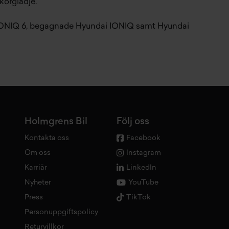
 körglädje.
IONIQ 6
,
begagnade Hyundai IONIQ
samt
Hyundai
Holmgrens Bil
Följ oss
Kontakta oss
Facebook
Om oss
Instagram
Karriär
LinkedIn
Nyheter
YouTube
Press
TikTok
Personuppgiftspolicy
Returvillkor