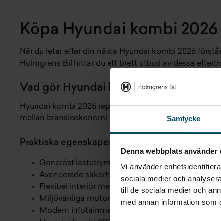
Köpa Hyundai kombi 2026 
När du letar efter din nästa Hyundai kombi 2026 förstå
Holmgrens Bil hittar du ett brett utbud av dessa efte
Vad gör Hyundai kombi 2026 till ett sma
Hyundai kombi 2026 representerar nästa generation av f
mellan bränsleekonomi och prestanda, vilket gör dem ti
Samtycke
Praktiska egenskaper
Denna webbplats använder 
Generöst lastutrymme för hela familjens behov
Vi använder enhetsidentifierar
Avancerade säkerhetssystem för trygg körning
sociala medier och analysera 
Flexibel interiör med smarta förvaringslösningar
till de sociala medier och a
Miljövänliga motoralternativ för hållbart resande
med annan information som du 
Modern infotainment med intuitiv styrning