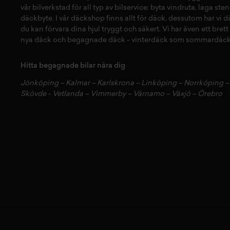
vår
bilverkstad
för all typ av
bilservice:
byta vindruta,
laga sten
däckbyte
. I vår
däckshop
finns allt för
däck
,
dessutom har vi
d
du kan förvara dina
hjul
tryggt och säkert.
Vi har även ett brett
nya däck
och
begagnade däck
-
vinterdäck
som
sommardäck
Hitta begagnade bilar nära dig
Jönköping
–
Kalmar
–
Karlskrona
–
Linköping
–
Norrköping
Skövde
-
Vetlanda
–
Vimmerby
–
Värnamo
–
Växjö
–
Örebro