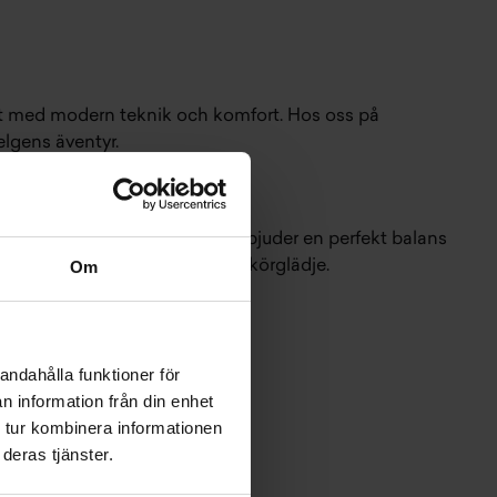
itet med modern teknik och komfort. Hos oss på
lgens äventyr.
rhetsteknik. Dessa modeller erbjuder en perfekt balans
 både praktiska lösningar och körglädje.
Om
andahålla funktioner för
n information från din enhet
 tur kombinera informationen
deras tjänster.