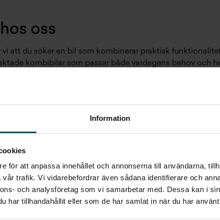
hos oss
r vi att du söker en bil som kombinerar praktisk funktional
rtraktade kombibilar som passar både vardagens behov och he
rt val?
amiljevänliga bilar där rymlig interiör möter innovativ säke
ll ett populärt val bland svenska bilköpare som värdesätter
Information
cookies
e för att anpassa innehållet och annonserna till användarna, tillh
vår trafik. Vi vidarebefordrar även sådana identifierare och anna
nnons- och analysföretag som vi samarbetar med. Dessa kan i sin
har tillhandahållit eller som de har samlat in när du har använt 