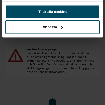
samlat in när du har använt deras tjänster.
Pris
Finansiering
Inkl. moms
Inkl. moms
Tillåt alla cookies
576 900 kr
6 691 kr/mån
Företagsleasing
Exkl. moms
Anpassa
5 327 kr/mån
Att låna kostar pengar!
Om du inte kan betala tillbaka skulden i tid riskerar
du en betalningsanmärkning. Det kan leda till
svårigheter att få hyra bostad, teckna abonnemang
och få nya lån. För stöd, vänd dig till budget- och
skuldrådgivningen i din kommun. Kontaktuppgifter
finns på
konsumentverket.se
.