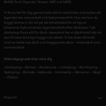
BMW
,
Ford
,
Hyundai
,
Nissan
,
MG
och
MINI
.
Vi finns här för dig genom hela ditt liv med bilen och tycker att
ägandet ska vara enkelt och bekymmersfritt. Hos oss kan du
tryggt lämna in din bil på vår
bilverkstad
för all typ av
bilservice:
byta vindruta,
laga stenskott
eller
däckbyte
. I vår
däckshop
finns allt för
däck
,
dessutom har vi
däckhotell
d
är du
kan förvara dina
hjul
tryggt och säkert.
Vi har även ett brett
urval av både
nya däck
och
begagnade däck
-
vinterdäck
som
sommardäck.
Hitta begagnade bilar nära dig
Jönköping
–
Kalmar
–
Karlskrona
–
Linköping
–
Norrköping
–
Nyköping
–
Skövde
-
Vetlanda
–
Vimmerby
–
Värnamo
–
Växjö
–
Örebro
Köpa bil