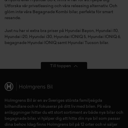
& hybrid
eller
Hyundai SUV
, finns vi här för att hjälpa dig.
Utforska vår
privatleasing
och våra
releasing
alternativ. Och
glöm inte våra
Begagnade Kombi bilar
, perfekta för smart
resande.
Just nu har vi extra bra priser på
Hyundai Bayon
,
Hyundai i10
,
Hyundai i20
,
Hyundai i30
,
Hyundai IONIQ 5
,
Hyundai IONIQ 6
,
begagnade Hyundai IONIQ
samt
Hyundai Tucson
bilar.
Till toppen
Holmgrens Bil är en av Sveriges största familjeägda
bilhandlare och vi fokuserar på ditt liv med bilen. På våra
anläggningar hittar du ett stort sortiment av både
nya bilar
och
begagnade bilar,
vi hjälper dig att hitta din
nya bil
som passar
dina behov. Idag finns Holmgrens bil på 12 orter och vi säljer