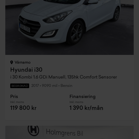
Värnamo
Hyundai i30
i 30 Kombi 1.6 GDi Manuell, 135hk Comfort Sensorer
2017
•
9090 mil
•
Bensin
BEGAGNAD
Pris
Finansiering
Inkl. moms
Inkl. moms
119 800 kr
1 390 kr/mån