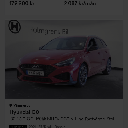
179 900 kr
2 087 kr/mån
Vimmerby
Hyundai i30
I30, 1.5 T-GDi 160hk MHEV DCT N-Line, Rattvärme, Stolsvärme, LED Ramp
2021
•
7525 mil
•
Bensin
BEGAGNAD