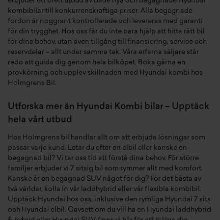
erbjuder ett brett utbud av både nya och begagnade Hyundai
kombibilar till konkurrenskraftiga priser. Alla begagnade
fordon är noggrant kontrollerade och levereras med garanti
för din trygghet. Hos oss får du inte bara hjälp att hitta rätt bil
för dina behov, utan även tillgång till finansiering, service och
reservdelar – allt under samma tak. Våra erfarna säljare står
redo att guida dig genom hela bilköpet. Boka gärna en
provkörning och upplev skillnaden med Hyundai kombi hos
Holmgrens Bil.
Utforska mer än Hyundai Kombi bilar – Upptäck
hela vårt utbud
Hos
Holmgrens bil
handlar allt om att erbjuda lösningar som
passar varje kund. Letar du efter en
elbil
eller kanske en
begagnad bil
? Vi tar oss tid att förstå dina behov. För större
familjer erbjuder vi
7 sitsig bil
som rymmer allt med komfort.
Kanske är en
begagnad SUV
något för dig? För det bästa av
två världar, kolla in vår
laddhybrid
eller vår flexibla
kombibil
.
Upptäck
Hyundai
hos oss, inklusive den rymliga
Hyundai 7 sits
och
Hyundai elbil
. Oavsett om du vill ha en
Hyundai laddhybrid