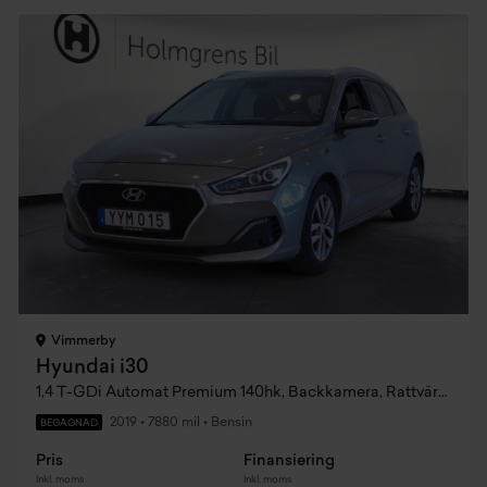
Vimmerby
Hyundai i30
1,4 T-GDi Automat Premium 140hk, Backkamera, Rattvärme, Keyless
2019
•
7880 mil
•
Bensin
BEGAGNAD
Pris
Finansiering
Inkl. moms
Inkl. moms