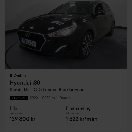
Örebro
Hyundai i30
Kombi 1.0 T-GDi Limited Backkamera
2020
•
10870 mil
•
Bensin
BEGAGNAD
Pris
Finansiering
Inkl. moms
Inkl. moms
139 800 kr
1 622 kr/mån