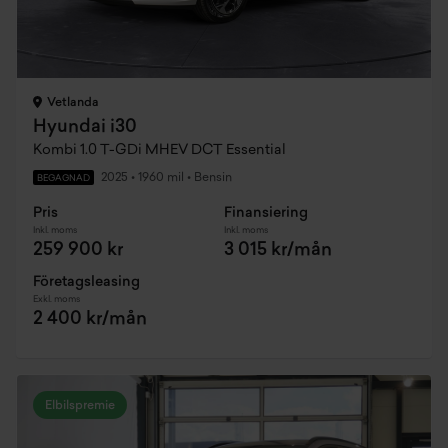
Vetlanda
Hyundai i30
Kombi 1.0 T-GDi MHEV DCT Essential
2025
•
1960 mil
•
Bensin
BEGAGNAD
Pris
Finansiering
Inkl. moms
Inkl. moms
259 900 kr
3 015 kr/mån
Företagsleasing
Exkl. moms
2 400 kr/mån
Elbilspremie