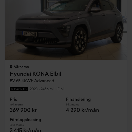
Värnamo
Hyundai KONA Elbil
EV 65.4kWh Advanced
2023
•
2456 mil
•
Elbil
BEGAGNAD
Pris
Finansiering
Inkl. moms
Inkl. moms
369 900 kr
4 290 kr/mån
Företagsleasing
Exkl. moms
3 415 kr/mån