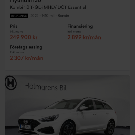
Hyundai i30
Kombi 1.0 T-GDi MHEV DCT Essential
2025
•
1410 mil
•
Bensin
BEGAGNAD
Pris
Finansiering
Inkl. moms
Inkl. moms
249 900 kr
2 899 kr/mån
Företagsleasing
Exkl. moms
2 307 kr/mån