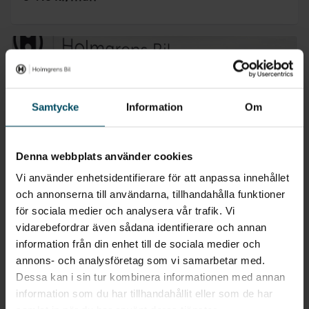
Samtycke
Information
Om
Denna webbplats använder cookies
Vi använder enhetsidentifierare för att anpassa innehållet
och annonserna till användarna, tillhandahålla funktioner
för sociala medier och analysera vår trafik. Vi
vidarebefordrar även sådana identifierare och annan
information från din enhet till de sociala medier och
Vimmerby
Hyundai IONIQ 5 Elbil
annons- och analysföretag som vi samarbetar med.
Dessa kan i sin tur kombinera informationen med annan
Rwd 84kWh Advanced Billånskampanj
information som du har tillhandahållit eller som de har
2027
•
0 mil
•
Elbil
NY