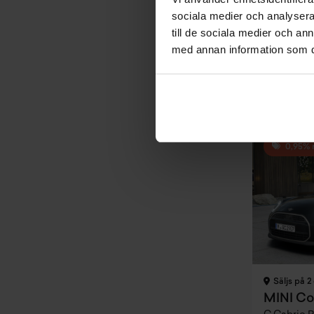
sociala medier och analysera 
Pris
till de sociala medier och a
Inkl. moms
403 600 
med annan information som du 
Privatleasin
Inkl. moms
4 250 kr
0,95% 
Säljs på 2 
MINI Co