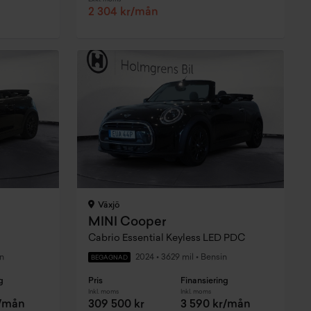
2 304 kr/mån
Växjö
MINI Cooper
Cabrio Essential Keyless LED PDC
n
2024
•
3629 mil
•
Bensin
BEGAGNAD
g
Pris
Finansiering
Inkl. moms
Inkl. moms
r/mån
309 500 kr
3 590 kr/mån