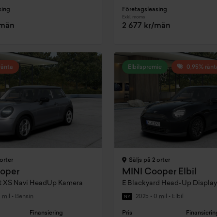
sing
Företagsleasing
Exkl. moms
/mån
2 677 kr/mån
ränta
Elbilspremie
0,95% ränt
orter
Säljs på 2 orter
oper
MINI Cooper Elbil
et XS Navi HeadUp Kamera
E Blackyard Head-Up Display
 mil
•
Bensin
2025
•
0 mil
•
Elbil
NY
Finansiering
Pris
Finansierin