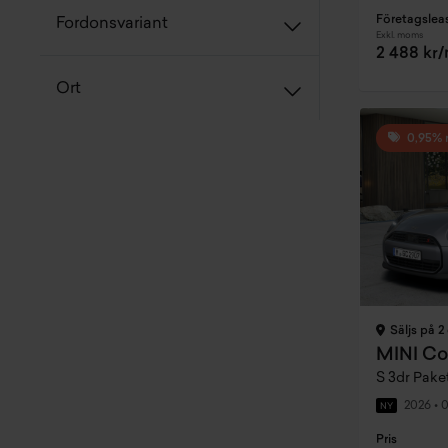
Företagslea
Fordonsvariant
Exkl. moms
2 488 kr
Ort
0,95% 
Säljs på 2 
MINI Co
S 3dr Pak
2026
•
0
NY
Pris