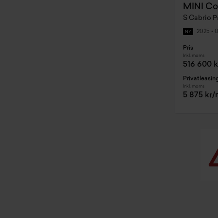
MINI Co
2025
•
0
NY
Pris
Inkl. moms
516 600 k
Privatleasin
Inkl. moms
5 875 kr