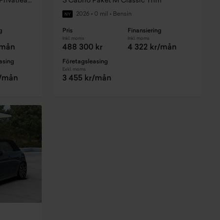
E Paul Smith Edition Paket M Privatleasing fr. 4644:- / mån
S Cabrio Paket M Classic Trim
2026
•
0 mil
•
Bensin
NY
g
Pris
Finansiering
Inkl. moms
Inkl. moms
/mån
488 300 kr
4 322 kr/mån
asing
Företagsleasing
Exkl. moms
r/mån
3 455 kr/mån