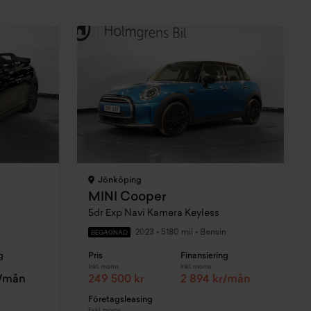
Jönköping
MINI Cooper
5dr Exp Navi Kamera Keyless
n
2023
•
5180 mil
•
Bensin
BEGAGNAD
g
Pris
Finansiering
Inkl. moms
Inkl. moms
r/mån
249 500 kr
2 894 kr/mån
Företagsleasing
Exkl. moms