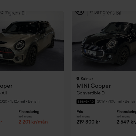
Kalmar
oper
MINI Cooper
 All
Convertible D
2020
•
13125 mil
•
Bensin
2019
•
7100 mil
•
Bensi
BEGAGNAD
Finansiering
Pris
Finansierin
Inkl. moms
Inkl. moms
Inkl. moms
r
2 201 kr/mån
219 800 kr
2 549 k