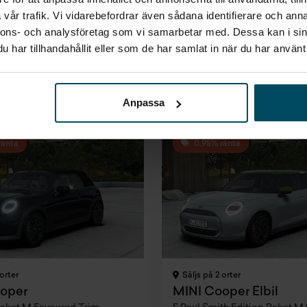
vår trafik. Vi vidarebefordrar även sådana identifierare och anna
Finansiering
Pris
Finansierin
nnons- och analysföretag som vi samarbetar med. Dessa kan i sin
Inkl. moms
Inkl. moms
Inkl. moms
kr
3 573 kr/mån
408 700 kr
3 618 k
har tillhandahållit eller som de har samlat in när du har använt 
g
Företagsleasing
Privatleasing
Företagsle
Exkl. moms
Inkl. moms
Exkl. moms
/mån
2 856 kr/mån
3 650 kr/mån
2 892 k
Anpassa
ränta
0,95% ränta
orter
Säljs på 2 orter
oper
MINI Cooper Elbil