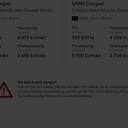
oper
MINI Cooper
S Cabrio Paket M John Cooper Works Trim
 mil
•
Bensin
2025
•
0 mil
•
Bensin
NY
Finansiering
Pris
Finansierin
Inkl. moms
Inkl. moms
Inkl. moms
r
4 573 kr/mån
523 500 kr
4 634 k
g
Företagsleasing
Privatleasing
Företagsle
Exkl. moms
Inkl. moms
Exkl. moms
/mån
3 655 kr/mån
5 950 kr/mån
3 704 k
Att låna kostar pengar!
Om du inte kan betala tillbaka skulden i tid riskerar du en betalningsa
bostad, teckna abonnemang och få nya lån. För stöd, vänd dig till 
Kontaktuppgifter finns på
konsumentverket.se
.