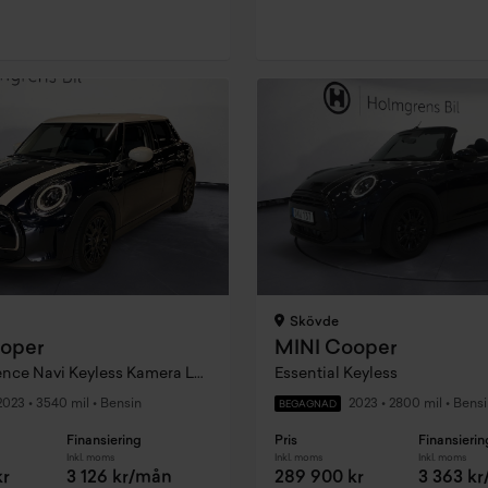
Skövde
oper
MINI Cooper
5dr Experience Navi Keyless Kamera LED Sportstolar Connected
Essential Keyless
2023
•
3540 mil
•
Bensin
2023
•
2800 mil
•
Bensi
BEGAGNAD
Finansiering
Pris
Finansierin
Inkl. moms
Inkl. moms
Inkl. moms
kr
3 126 kr/mån
289 900 kr
3 363 k