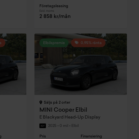
Företagsleasing
Exkl. moms
2 858 kr/mån
a
Elbilspremie
0,95% ränta
Säljs på 2 orter
MINI Cooper Elbil
E Blackyard Head-Up Display
2025
•
0 mil
•
Elbil
NY
g
Pris
Finansiering