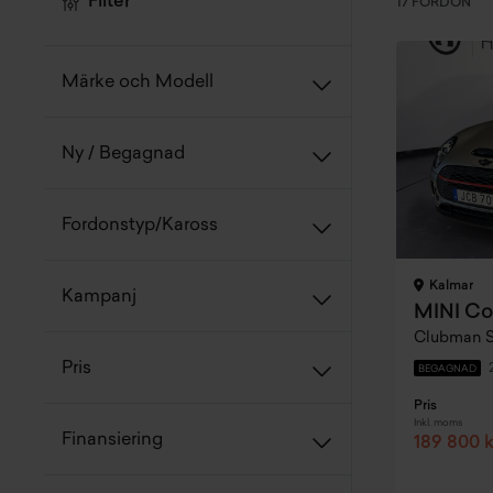
Filter
17 FORDON
Märke och Modell
Ny / Begagnad
Fordonstyp/Kaross
Kalmar
Kampanj
MINI Co
Clubman S
Pris
BEGAGNAD
Pris
Inkl. moms
Finansiering
189 800 k