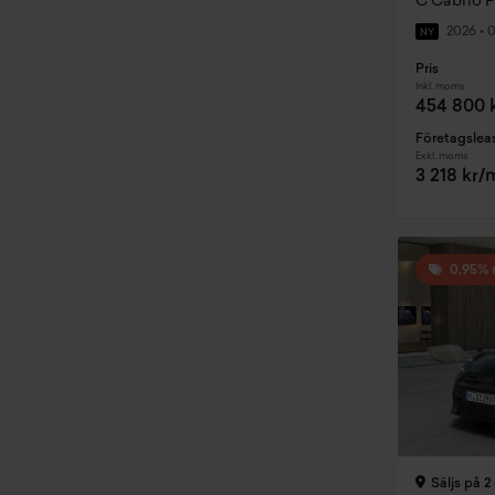
C Cabrio 
2026
•
0
NY
Pris
Inkl. moms
454 800 
Företagslea
Exkl. moms
3 218 kr
0,95% 
Säljs på 2 