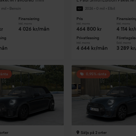
Paket M Favoured Trim
 mil
•
Bensin
2026
•
0 mil
•
Elbil
NY
Finansiering
Pris
Finansierin
Inkl. moms
Inkl. moms
Inkl. moms
kr
4 026 kr/mån
464 800 kr
4 114 kr
sing
Privatleasing
Företagsle
Inkl. moms
Exkl. moms
/mån
4 644 kr/mån
3 289 k
ränta
0,95% ränta
orter
Säljs på 2 orter