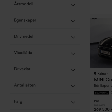
Årsmodell
Egenskaper
Drivmedel
Växellåda
Drivaxlar
Kalmar
MINI Co
Antal säten
BEGAGNAD
Pris
Färg
Inkl. moms
269 500 