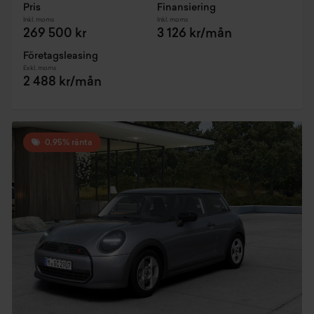
Pris
Finansiering
Inkl. moms
Inkl. moms
269 500 kr
3 126 kr/mån
Företagsleasing
Exkl. moms
2 488 kr/mån
0,95% ränta