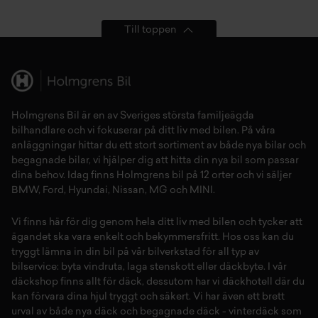
Till toppen
Holmgrens Bil är en av Sveriges största familjeägda
bilhandlare och vi fokuserar på ditt liv med bilen. På våra
anläggningar hittar du ett stort sortiment av både
nya bilar
och
begagnade bilar,
vi hjälper dig att hitta din
nya bil
som passar
dina behov. Idag finns Holmgrens bil på 12 orter och vi säljer
BMW
,
Ford
,
Hyundai
,
Nissan
,
MG
och
MINI
.
Vi finns här för dig genom hela ditt liv med bilen och tycker att
ägandet ska vara enkelt och bekymmersfritt. Hos oss kan du
tryggt lämna in din bil på vår
bilverkstad
för all typ av
bilservice:
byta vindruta,
laga stenskott
eller
däckbyte
. I vår
däckshop
finns allt för
däck
,
dessutom har vi
däckhotell
d
är du
kan förvara dina
hjul
tryggt och säkert.
Vi har även ett brett
urval av både
nya däck
och
begagnade däck
-
vinterdäck
som