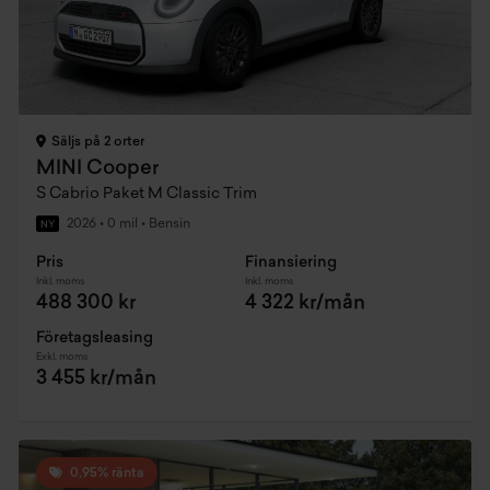
Säljs på 2 orter
MINI Cooper
S Cabrio Paket M Classic Trim
2026
•
0 mil
•
Bensin
NY
Pris
Finansiering
Inkl. moms
Inkl. moms
488 300 kr
4 322 kr/mån
Företagsleasing
Exkl. moms
3 455 kr/mån
0,95% ränta