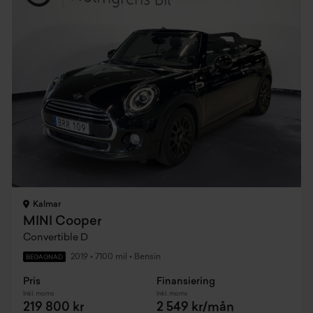
Kalmar
MINI Cooper
Convertible D
2019
•
7100 mil
•
Bensin
BEGAGNAD
Pris
Finansiering
Inkl. moms
Inkl. moms
219 800 kr
2 549 kr/mån