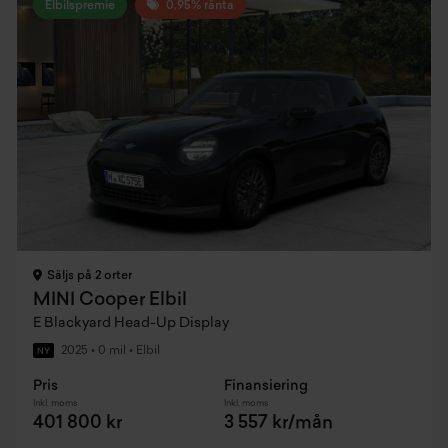
Elbilspremie
0,95% ränta
Säljs på 2 orter
MINI Cooper Elbil
E Blackyard Head-Up Display
2025
•
0 mil
•
Elbil
NY
Pris
Finansiering
Inkl. moms
Inkl. moms
401 800 kr
3 557 kr/mån