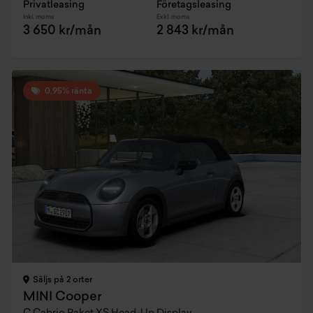
Privatleasing
Företagsleasing
Inkl. moms
Exkl. moms
3 650 kr/mån
2 843 kr/mån
0,95% ränta
Säljs på 2 orter
MINI Cooper