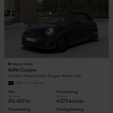
Säljs på 2 orter
MINI Cooper
S Cabrio Paket M John Cooper Works Trim
2025
•
0 mil
•
Bensin
NY
Pris
Finansiering
Inkl. moms
Inkl. moms
516 600 kr
4 573 kr/mån
Privatleasing
Företagsleasing