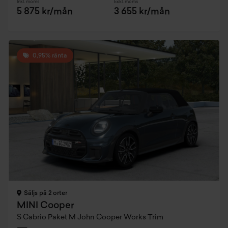
Inkl. moms
Exkl. moms
5 875 kr/mån
3 655 kr/mån
0,95% ränta
Säljs på 2 orter
MINI Cooper
S Cabrio Paket M John Cooper Works Trim