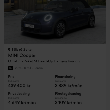
Säljs på 2 orter
MINI Cooper
C Cabrio Paket M Head-Up Harman Kardon
2025
•
0 mil
•
Bensin
NY
Pris
Finansiering
Inkl. moms
Inkl. moms
439 400 kr
3 889 kr/mån
Privatleasing
Företagsleasing
Inkl. moms
Exkl. moms
4 649 kr/mån
3 109 kr/mån