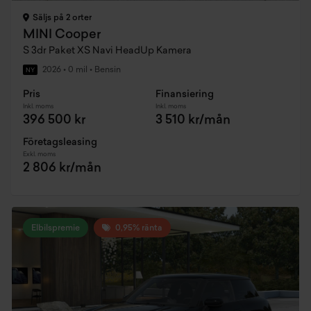
Säljs på 2 orter
MINI Cooper
S 3dr Paket XS Navi HeadUp Kamera
2026
•
0 mil
•
Bensin
NY
Pris
Finansiering
Inkl. moms
Inkl. moms
396 500 kr
3 510 kr/mån
Företagsleasing
Exkl. moms
2 806 kr/mån
Elbilspremie
0,95% ränta