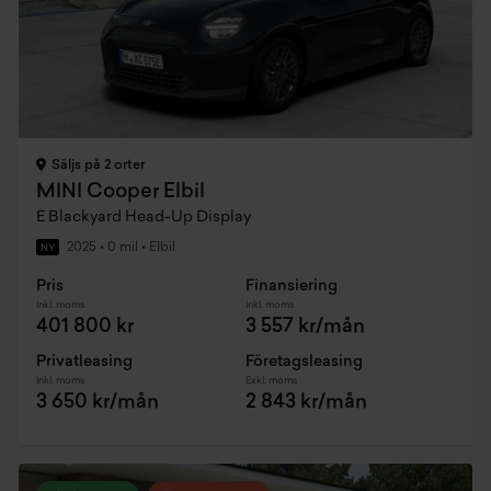
Säljs på 2 orter
MINI Cooper Elbil
E Blackyard Head-Up Display
2025
•
0 mil
•
Elbil
NY
Pris
Finansiering
Inkl. moms
Inkl. moms
401 800 kr
3 557 kr/mån
Privatleasing
Företagsleasing
Inkl. moms
Exkl. moms
3 650 kr/mån
2 843 kr/mån