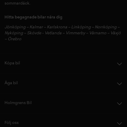
sommardäck.
Hitta begagnade bilar nära dig
Jönköping
–
Kalmar
–
Karlskrona
–
Linköping
–
Norrköping
–
Nyköping
–
Skövde
-
Vetlanda
–
Vimmerby
–
Värnamo
–
Växjö
–
Örebro
Köpa bil
Äga bil
Holmgrens Bil
Följ oss