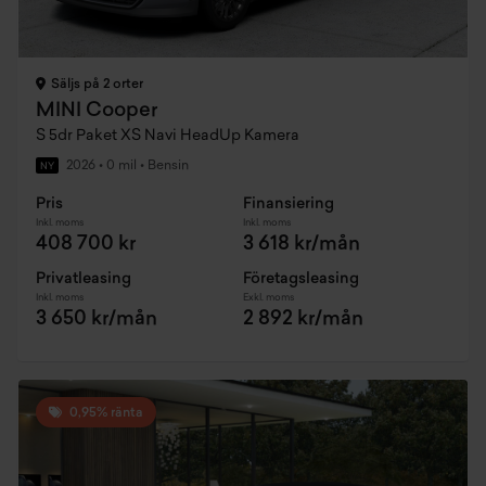
Säljs på 2 orter
MINI Cooper
S 5dr Paket XS Navi HeadUp Kamera
2026
•
0 mil
•
Bensin
NY
Pris
Finansiering
Inkl. moms
Inkl. moms
408 700 kr
3 618 kr/mån
Privatleasing
Företagsleasing
Inkl. moms
Exkl. moms
3 650 kr/mån
2 892 kr/mån
0,95% ränta