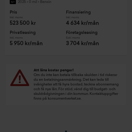
2025
•
0 mil
•
Bensin
NY
Pris
Finansiering
Inkl. moms
Inkl. moms
523 500 kr
4 634 kr/mån
Privatleasing
Företagsleasing
Inkl. moms
Exkl. moms
5 950 kr/mån
3 704 kr/mån
Att låna kostar pengar!
Om du inte kan betala tillbaka skulden i tid riskerar
du en betalningsanmärkning. Det kan leda till
svårigheter att få hyra bostad, teckna abonnemang
och få nya lån. För stöd, vänd dig till budget- och
skuldrådgivningen i din kommun. Kontaktuppgifter
finns på
konsumentverket.se
.