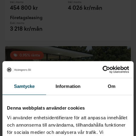
Inkl. moms
Inkl. moms
454 800 kr
4 026 kr/mån
Företagsleasing
Exkl. moms
3 218 kr/mån
0,95% ränta
Samtycke
Information
Om
Denna webbplats använder cookies
Vi använder enhetsidentifierare för att anpassa innehållet
och annonserna till användarna, tillhandahålla funktioner
för sociala medier och analysera vår trafik. Vi