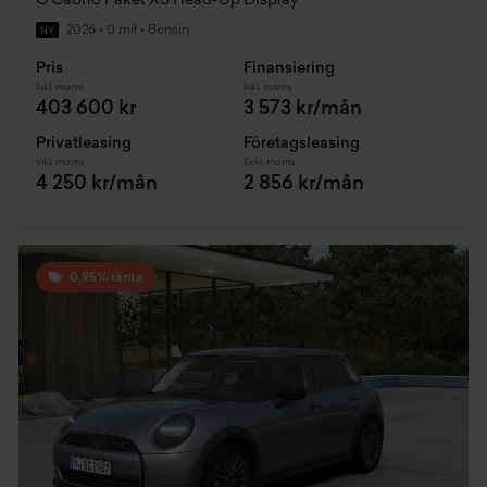
C Cabrio Paket XS Head-Up Display
2026
•
0 mil
•
Bensin
NY
Pris
Finansiering
Inkl. moms
Inkl. moms
403 600 kr
3 573 kr/mån
Privatleasing
Företagsleasing
Inkl. moms
Exkl. moms
4 250 kr/mån
2 856 kr/mån
0,95% ränta