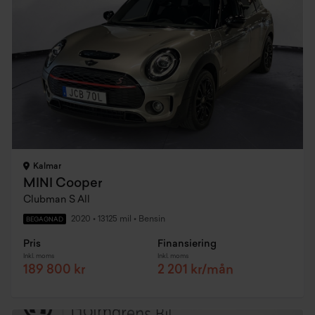
Kalmar
MINI Cooper
Clubman S All
2020
•
13125 mil
•
Bensin
BEGAGNAD
Pris
Finansiering
Inkl. moms
Inkl. moms
189 800 kr
2 201 kr/mån