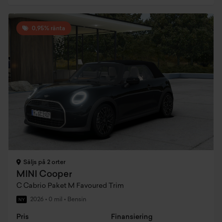
0,95% ränta
Säljs på 2 orter
MINI Cooper
C Cabrio Paket M Favoured Trim
2026
•
0 mil
•
Bensin
NY
Pris
Finansiering