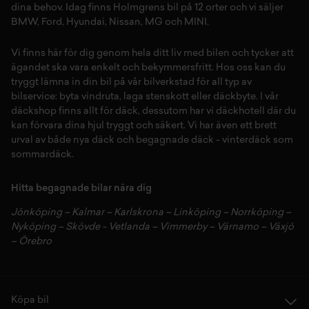
dina behov. Idag finns Holmgrens bil på 12 orter och vi säljer
BMW
,
Ford
,
Hyundai
,
Nissan
,
MG
och
MINI
.
Vi finns här för dig genom hela ditt liv med bilen och tycker att
ägandet ska vara enkelt och bekymmersfritt. Hos oss kan du
tryggt lämna in din bil på vår
bilverkstad
för all typ av
bilservice:
byta vindruta,
laga stenskott
eller
däckbyte
. I vår
däckshop
finns allt för
däck
,
dessutom har vi
däckhotell
d
är du
kan förvara dina
hjul
tryggt och säkert.
Vi har även ett brett
urval av både
nya däck
och
begagnade däck
-
vinterdäck
som
sommardäck.
Hitta begagnade bilar nära dig
Jönköping
–
Kalmar
–
Karlskrona
–
Linköping
–
Norrköping
–
Nyköping
–
Skövde
-
Vetlanda
–
Vimmerby
–
Värnamo
–
Växjö
–
Örebro
Köpa bil