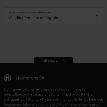
bilen drar åt ena sidan. Även ojämnt däckslitage, vibrationer i
ratten eller en sned ratt kan vara tecken på att
VÄLJ DIN NÄRMASTE ANLÄGGNING
hjulinställningen behöver justeras.
Till toppen
Holmgrens Bil är en av Sveriges största familjeägda
bilhandlare och vi fokuserar på ditt liv med bilen. På våra
anläggningar hittar du ett stort sortiment av både
nya bilar
och
begagnade bilar,
vi hjälper dig att hitta din
nya bil
som passar