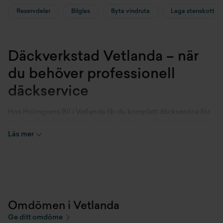
Reservdelar
Bilglas
Byta vindruta
Laga stenskott
Däckverkstad Vetlanda – när
du behöver professionell
däckservice
Hos Holmgrens Bil i Vetlanda får du komplett däckservice för
personbil, SUV och transportbil med mera. Vår däckverkstad i
Vetlanda är utrustad för att ge dig trygg och effektiv hjälp
Läs mer
oavsett bilmodell.
Därför väljer kunder
Holmgrens Bil som
däckverkstad i Vetlanda
Omdömen i Vetlanda
Ge ditt omdöme