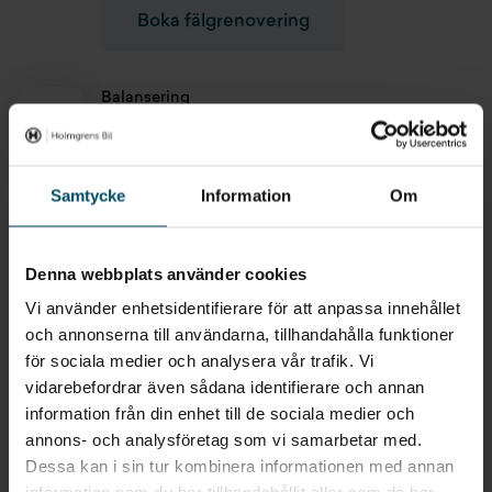
Kan man boka tid online för att byta däck i
Boka fälgrenovering
Vetlanda?
Absolut. Du kan enkelt boka tid för däckbyte och hjulskifte
Balansering
online och välja den tid som passar dig bäst. Snabb, smidig
Vi åtgärdar ett obalanserat däck genom att fördela
och trygg service direkt hos vår däckverkstad i Vetlanda.
att placera motvikter i fälgen. Ett obalanserat hjul
sliter både på bilen och på däckens mönsterdjup.
Boka tid hos din däckverkstad i Vetlanda redan idag!
Samtycke
Information
Om
Boka balansering
Denna webbplats använder cookies
Vi använder enhetsidentifierare för att anpassa innehållet
och annonserna till användarna, tillhandahålla funktioner
för sociala medier och analysera vår trafik. Vi
Våra lokala
däckverkstäder
vidarebefordrar även sådana identifierare och annan
information från din enhet till de sociala medier och
Våra anläggningar:
annons- och analysföretag som vi samarbetar med.
Dessa kan i sin tur kombinera informationen med annan