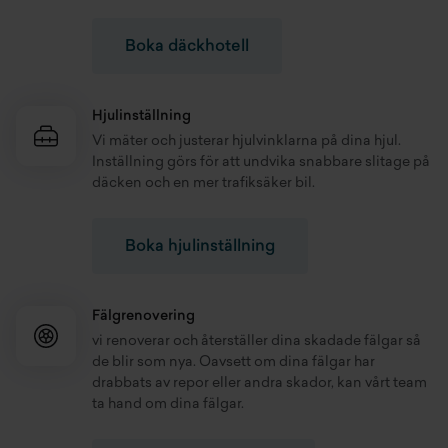
nästa säsong.
Boka däckhotell
Köpa däck – nya och begagnade
På vår däckverkstad i Vetlanda kan du köpa däck – både nya
Hjulinställning
och begagnade. Vi erbjuder sommardäck, vinterdäck,
friktionsdäck och dubbdäck, inklusive billiga däck anpassade
Vi mäter och justerar hjulvinklarna på dina hjul.
efter din bilmodell och körförhållanden.
Inställning görs för att undvika snabbare slitage på
däcken och en mer trafiksäker bil.
Vanliga frågor om vår
däckfirma i Vetlanda
Boka hjulinställning
Kan man köpa däck i Vetlanda hos Holmgrens
Fälgrenovering
Bil?
vi renoverar och återställer dina skadade fälgar så
Ja, vi erbjuder både nya och begagnade däck – inklusive
de blir som nya. Oavsett om dina fälgar har
sommardäck, vinterdäck, friktionsdäck och dubbdäck. Våra
drabbats av repor eller andra skador, kan vårt team
experter hjälper dig att välja rätt däck för din bilmodell och
ta hand om dina fälgar.
körstil.