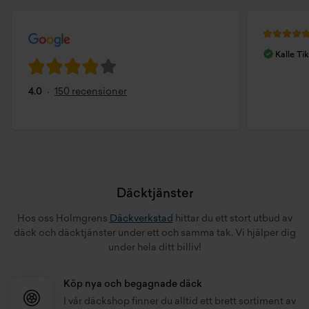
Fast pris på däckbyte och hjulskifte i Vetlanda
Tryggt däckhotell för sommardäck och vinterdäck
Kalle Tik
Erfaren personal med modern utrustning för
balansering och hjulinställning
4.0
150 recensioner
Vår däckverkstad i Vetlanda
erbjuder
Däckbyte / hjulskifte
Däcktjänster
Snabbt däckbyte för personbil, SUV och transportbil. På vår
Hos oss Holmgrens
Däckverkstad
hittar du ett stort utbud av
däckverkstad i Vetlanda kan du byta däck och vid varje
däck
och däcktjänster under ett och samma tak. Vi hjälper dig
hjulskifte kontrollerar vi mönsterdjup, lufttryck i däck och
under hela ditt billiv!
däckslitage för säker körning året runt.
Hjulinställning & däckservice i Vetlanda
Köp nya och begagnade däck
I vår
däckshop
finner du alltid ett brett sortiment av