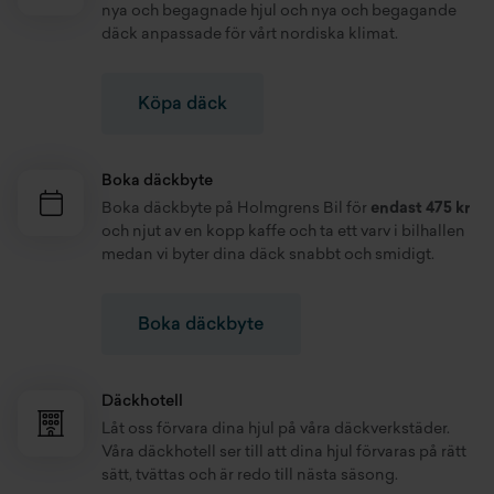
Korrekt hjulinställning minskar däckslitage, förbättrar
nya och
begagnade hjul
och nya och
begagande
körkomfort och sparar bränsle. På vår däckverkstad justerar vi
däck
anpassade för vårt nordiska klimat.
hjulvinklarna på alla bilmodeller.
Däckbalansering på däckverkstad
Köpa däck
Däckbalansering fördelar vikten i fälgarna, minskar
vibrationer och förlänger livslängden på däcken. På vår
Boka däckbyte
däckverkstad i Vetlanda utför vi balansering av däck med
Boka
däckbyte
på Holmgrens Bil för
endast 475 kr
modern utrustning för bästa resultat.
och njut av en kopp kaffe och ta ett varv i bilhallen
medan vi byter dina däck snabbt och smidigt.
Fälgrenovering för säkra däck
Med fälgrenovering åtgärdar vi repor och skador på vår
Boka däckbyte
däckverkstad i Vetlanda så att dina fälgar återfår rätt
dimension, balans och utseende.
Däckhotell & däckförvaring
Däckhotell
Låt oss förvara dina hjul på våra däckverkstäder.
Förvara dina sommardäck och vinterdäck tryggt hos oss. På
Våra däckhotell ser till att dina hjul förvaras på rätt
vårt däckhotell erbjuder vi professionell däckförvaring där
sätt, tvättas och är redo till nästa säsong.
hjulen tvättas, däckventiler kontrolleras och däcken är redo för