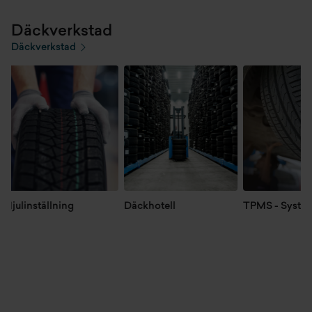
Däckverkstad
Däckverkstad
Hjulinställning
Däckhotell
TPMS - System