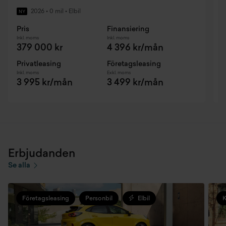
2026
•
0 mil
•
Elbil
NY
Pris
Finansiering
P
Inkl. moms
Inkl. moms
I
379 000 kr
4 396 kr/mån
Privatleasing
Företagsleasing
F
Inkl. moms
Exkl. moms
E
3 995 kr/mån
3 499 kr/mån
Erbjudanden
Se alla
Företagsleasing
Personbil
Elbil