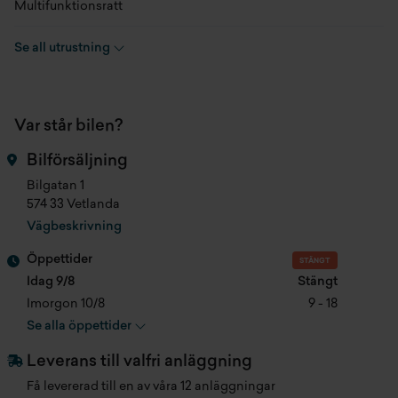
Multifunktionsratt
CO2 NEDC
103 g/km
Färddator
Se all utrustning
CO2 WLTP
118 g/km
Apple carplay
Hästkrafter
125 hk
Var står bilen?
Adaptiv farthållare
Acc. 0-100 km/h
10 s
Bilförsäljning
Fillhållningsassistans
Bilgatan 1
Cylindervolym
999 cc
574 33 Vetlanda
Kollisionsvarning
Vägbeskrivning
Antal säten
5 st
Stolsvärme fram
Öppettider
STÄNGT
Färg
Magnetic Pn4dq
Idag 9/8
Stängt
Automatisk ljuskontroll (mellan varsel & halvljus)
Imorgon 10/8
9 - 18
Klädsel
Svart Tyg 0q3
Se alla öppettider
Parkeringsassistans
Produktionsmånad
202212
Leverans till valfri anläggning
Elinfällbara ytterbackspeglar
Få levererad till en av våra 12 anläggningar
Registreringsdatum
2023-02-27