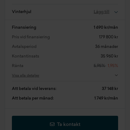
Vinterhjul
Lägg till
Finansiering
1 690 kr/mån
Pris vid finansiering
179 800 kr
Avtalsperiod
36 månader
Kontantinsats
35 960 kr
Ränta
5,95%
1,95%
Visa alla detaljer
Att betala vid leverans:
37 148 kr
Att betala per månad:
1 749 kr/mån
Ta kontakt