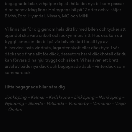
begagnade bilar,
vi hjälper dig att hitta din
nya bil
som passar
dina behov. Idag finns Holmgrens bil på 12 orter och vi säljer
BMW
,
Ford
,
Hyundai
,
Nissan
,
MG
och
MINI
.
Vi finns här för dig genom hela ditt liv med bilen och tycker att
ägandet ska vara enkelt och bekymmersfritt. Hos oss kan du
tryggt lämna in din bil på vår
bilverkstad
för all typ av
bilservice:
byta vindruta,
laga stenskott
eller
däckbyte
. I vår
däckshop
finns allt för
däck
,
dessutom har vi
däckhotell
d
är du
kan förvara dina
hjul
tryggt och säkert.
Vi har även ett brett
urval av både
nya däck
och
begagnade däck
-
vinterdäck
som
sommardäck.
Hitta begagnade bilar nära dig
Jönköping
–
Kalmar
–
Karlskrona
–
Linköping
–
Norrköping
–
Nyköping
–
Skövde
-
Vetlanda
–
Vimmerby
–
Värnamo
–
Växjö
–
Örebro