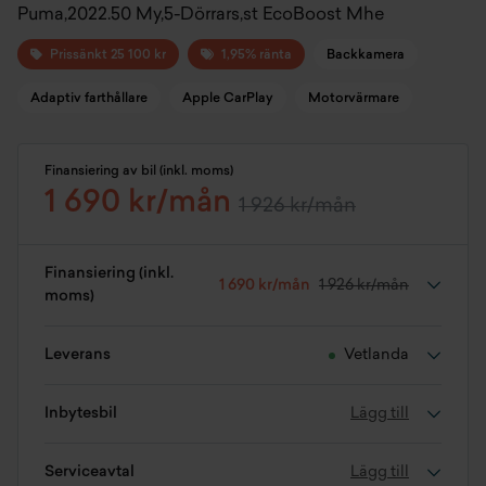
Puma,2022.50 My,5-Dörrars,st EcoBoost Mhe
Prissänkt 25 100 kr
1,95% ränta
Backkamera
Adaptiv farthållare
Apple CarPlay
Motorvärmare
Finansiering av bil (inkl. moms)
1 690 kr/mån
1 926 kr/mån
Finansiering (inkl.
1 690 kr/mån
1 926 kr/mån
moms)
Leverans
Vetlanda
Inbytesbil
Lägg till
Serviceavtal
Lägg till