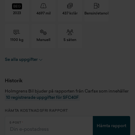
BEG
2023
4697 mil
437 kr/år
Bensin/etanol
1100 kg
Manuell
5 säten
Se alla uppgifter
Registreringsnummer
SFC40F
Chassinummer
WF02XXERK2NA36896
Historik
Holmgrens Bil bjuder på rapporten från Carfax som innehåller
Skick
Begagnad
10 registrerade uppgifter för SFC40F
Modellår
2023
HÄMTA KOSTNADSFRI RAPPORT
Miltal
4697 mil
E-POST
Hämta rapport
Kaross
SUV