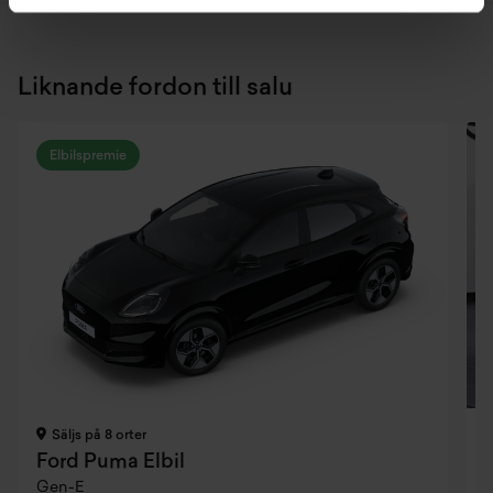
Liknande fordon till salu
Elbilspremie
Säljs på 8 orter
Ford Puma Elbil
Gen-E