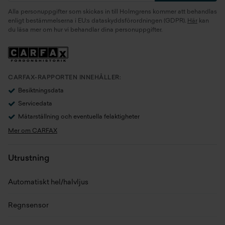
Alla personuppgifter som skickas in till Holmgrens kommer att behandlas
Motor
1.0 EcoBoost B7Jx E85 (92
enligt bestämmelserna i EU:s dataskyddsförordningen (GDPR).
Här
kan
du läsa mer om hur vi behandlar dina personuppgifter.
kW)
Generation
K2
Växellåda
Manuell
CARFAX-RAPPORTEN INNEHÅLLER:
Besiktningsdata
Antal växlar
6
Servicedata
Mätarställning och eventuella felaktigheter
Drivaxel
Framhjulsdrift
Mer om CARFAX
Drivmedel
Bensin/etanol
Utrustning
Tankvolym
42 l
Automatiskt hel/halvljus
Förbrukning bl.körning (NEDC)
4,5 l/100km
Regnsensor
Förbrukning bl.körning (WLTP)
7,2 l/100km