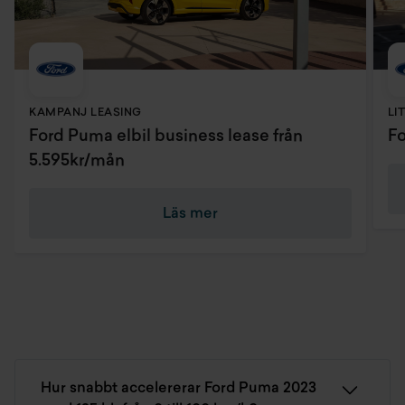
KAMPANJ LEASING
LI
Ford Puma elbil business lease från
Fo
5.595kr/mån
Läs mer
Hur snabbt accelererar Ford Puma 2023