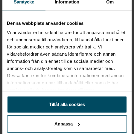
Enis Selmani
Fanny
Samtycke
Information
Om
Max dragvikt obromsat
640 kg
Säljare
Andersson
Döda-vinkelvarnare
Säljare
Dragvikt bromsat 8%
1100 kg
Denna webbplats använder cookies
Parkeringssensorer fram & bak
Dragvikt bromsat 12%
1100 kg
Vi använder enhetsidentifierare för att anpassa innehållet
Motorvärmare el
och annonserna till användarna, tillhandahålla funktioner
Max släpvagnsvikt B-körkort
1735 kg
för sociala medier och analysera vår trafik. Vi
Android auto
vidarebefordrar även sådana identifierare och annan
Sök liknande fordon
information från din enhet till de sociala medier och
Eluppvärmd vindruta
annons- och analysföretag som vi samarbetar med.
Alla Ford Puma
Alla Ford SUV
Dessa kan i sin tur kombinera informationen med annan
Megabox - 80 liters förvaringsutrymme under lastgolvet
information som du har tillhandahållit eller som de har
Alla begagnade Ford
Alla Ford Puma SUV
samlat in när du har använt deras tjänster.
Isofix- fästen bak
Alla begagnade Ford Puma
Alla begagnade bilar
Tillåt alla cookies
Alla begagnade SUV bilar
Alla prissänkta begagnade bilar
Begagnade bilar Vetlanda
Alla Outlet bilar
Anpassa