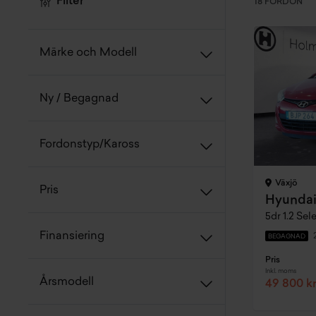
Filter
18 FORDON
Märke och Modell
Ny / Begagnad
Fordonstyp/Kaross
Växjö
Pris
Hyundai
5dr 1.2 Sel
Finansiering
BEGAGNAD
Pris
Inkl. moms
Årsmodell
49 800 k