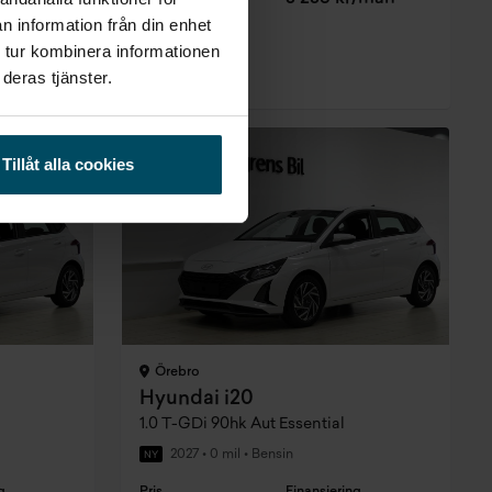
n information från din enhet
asing
Företagsleasing
 tur kombinera informationen
Exkl. moms
r/mån
2 594 kr/mån
deras tjänster.
Tillåt alla cookies
Örebro
Hyundai i20
1.0 T-GDi 90hk Aut Essential
2027
•
0 mil
•
Bensin
NY