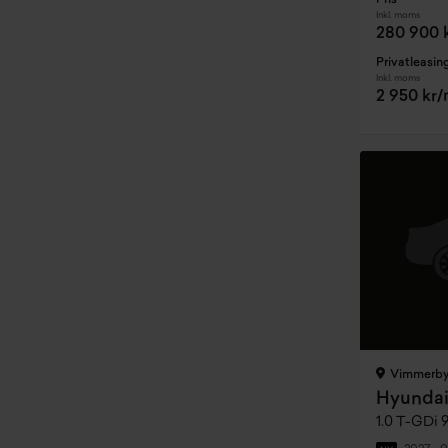
Pris
Inkl. moms
280 900 
Privatleasin
Inkl. moms
2 950 kr
Vimmerb
Hyundai
1.0 T-GDi 