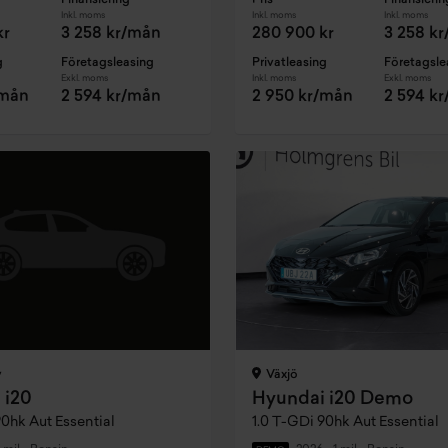
Finansiering
Pris
Finansierin
Inkl. moms
Inkl. moms
Inkl. moms
kr
3 258 kr/mån
280 900 kr
3 258 k
g
Företagsleasing
Privatleasing
Företagsle
Exkl. moms
Inkl. moms
Exkl. moms
/mån
2 594 kr/mån
2 950 kr/mån
2 594 k
y
Växjö
 i20
Hyundai i20 Demo
90hk Aut Essential
1.0 T-GDi 90hk Aut Essential