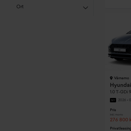
Ort
Värnamo
Hyundai
1.0 T-GDi 
2026
•
0
NY
Pris
Inkl. moms
276 800 
Privatleasin