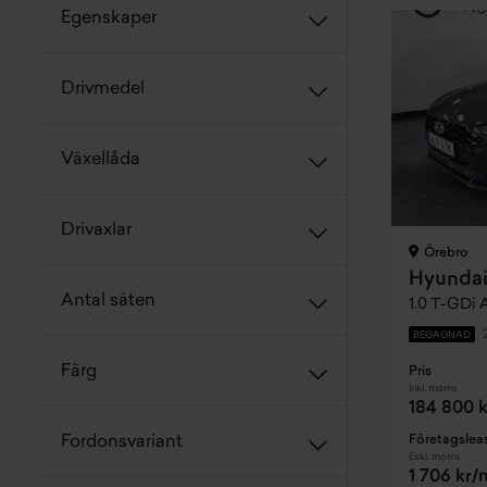
Egenskaper
Drivmedel
Växellåda
Drivaxlar
Örebro
Hyundai
Antal säten
1.0 T-GDi A
BEGAGNAD
Färg
Pris
Inkl. moms
184 800 k
Företagslea
Fordonsvariant
Exkl. moms
1 706 kr