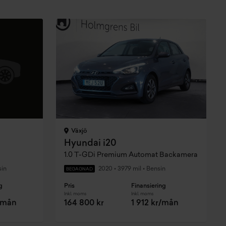
Växjö
Hyundai i20
1.0 T-GDi Premium Automat Backamera
in
2020
•
3979 mil
•
Bensin
BEGAGNAD
g
Pris
Finansiering
Inkl. moms
Inkl. moms
r/mån
164 800 kr
1 912 kr/mån