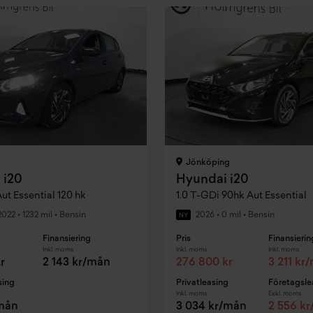
Jönköping
 i20
Hyundai i20
ut Essential 120 hk
1.0 T-GDi 90hk Aut Essential
2022
•
1232 mil
•
Bensin
2026
•
0 mil
•
Bensin
NY
Finansiering
Pris
Finansierin
Inkl. moms
Inkl. moms
Inkl. moms
r
2 143 kr/mån
276 800 kr
3 211 kr
sing
Privatleasing
Företagsle
Inkl. moms
Exkl. moms
/mån
3 034 kr/mån
2 556 k