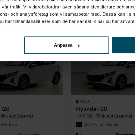
vår trafik. Vi vidarebefordrar även sådana identifierare och anna
g
Företagsleasing
Privatleasing
Företagsle
nnons- och analysföretag som vi samarbetar med. Dessa kan i sin
Exkl. moms
Inkl. moms
Exkl. moms
/mån
2 583 kr/mån
3 089 kr/mån
2 594 k
har tillhandahållit eller som de har samlat in när du har använt 
Anpassa
Växjö
 i20
Hyundai i20
90hk Aut Essential
1.0 T-GDi 90hk Aut Essential
 mil
•
Bensin
2027
•
0 mil
•
Bensin
NY