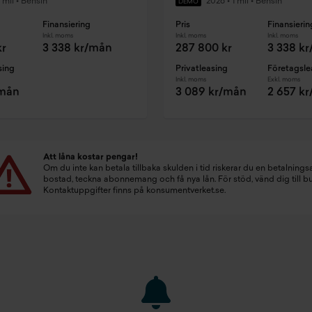
 mil
•
Bensin
2026
•
1 mil
•
Bensin
DEMO
Finansiering
Pris
Finansierin
Inkl. moms
Inkl. moms
Inkl. moms
kr
3 338 kr/mån
287 800 kr
3 338 k
sing
Privatleasing
Företagsle
Inkl. moms
Exkl. moms
/mån
3 089 kr/mån
2 657 k
Att låna kostar pengar!
Om du inte kan betala tillbaka skulden i tid riskerar du en betalningsa
bostad, teckna abonnemang och få nya lån. För stöd, vänd dig till 
Kontaktuppgifter finns på
konsumentverket.se
.