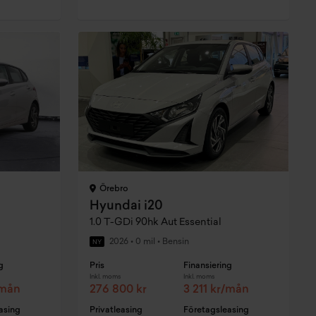
Örebro
Hyundai i20
1.0 T-GDi 90hk Aut Essential
2026
•
0 mil
•
Bensin
NY
g
Pris
Finansiering
Inkl. moms
Inkl. moms
/mån
276 800 kr
3 211 kr/mån
asing
Privatleasing
Företagsleasing