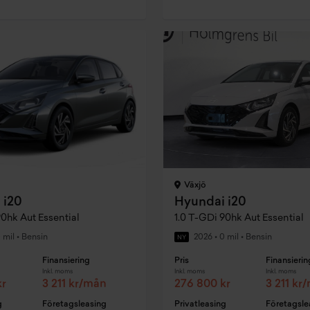
Växjö
 i20
Hyundai i20
90hk Aut Essential
1.0 T-GDi 90hk Aut Essential
 mil
•
Bensin
2026
•
0 mil
•
Bensin
NY
Finansiering
Pris
Finansierin
Inkl. moms
Inkl. moms
Inkl. moms
kr
3 211 kr/mån
276 800 kr
3 211 kr
g
Företagsleasing
Privatleasing
Företagsle