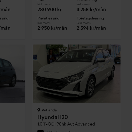
g
Pris
Finansiering
Inkl. moms
Inkl. moms
r/mån
280 900 kr
3 258 kr/mån
asing
Privatleasing
Företagsleasing
Inkl. moms
Exkl. moms
r/mån
2 950 kr/mån
2 594 kr/mån
Vetlanda
Hyundai i20
1.0 T-GDi 90hk Aut Advanced