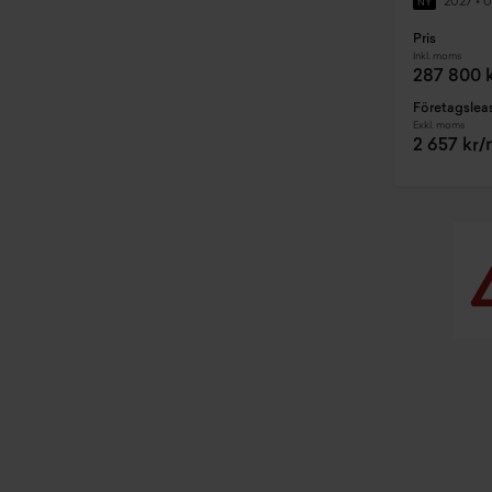
2027
•
0
NY
Pris
Inkl. moms
287 800 
Företagslea
Exkl. moms
2 657 kr