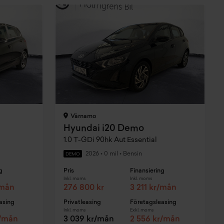
Värnamo
Hyundai i20 Demo
1.0 T-GDi 90hk Aut Essential
2026
•
0 mil
•
Bensin
DEMO
g
Pris
Finansiering
Inkl. moms
Inkl. moms
/mån
276 800 kr
3 211 kr/mån
asing
Privatleasing
Företagsleasing
Inkl. moms
Exkl. moms
r/mån
3 039 kr/mån
2 556 kr/mån