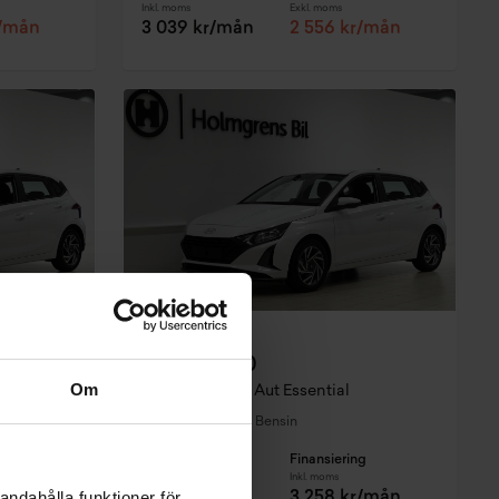
Inkl. moms
Exkl. moms
r/mån
3 039 kr/mån
2 556 kr/mån
Skövde
Hyundai i20
Om
1.0 T-GDi 90hk Aut Essential
2027
•
0 mil
•
Bensin
NY
g
Pris
Finansiering
Inkl. moms
Inkl. moms
andahålla funktioner för
r/mån
280 900 kr
3 258 kr/mån