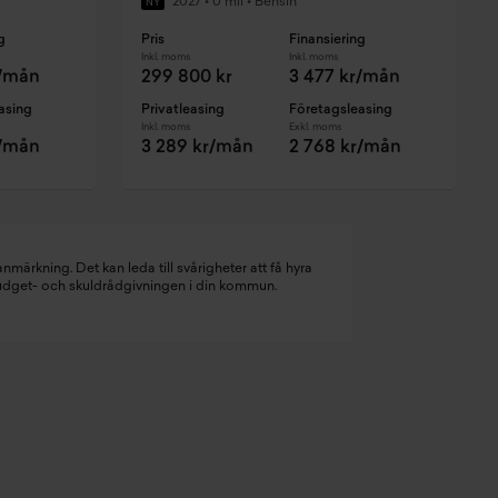
2027
•
0 mil
•
Bensin
NY
g
Pris
Finansiering
Inkl. moms
Inkl. moms
r/mån
299 800 kr
3 477 kr/mån
asing
Privatleasing
Företagsleasing
Inkl. moms
Exkl. moms
r/mån
3 289 kr/mån
2 768 kr/mån
nmärkning. Det kan leda till svårigheter att få hyra
budget- och skuldrådgivningen i din kommun.