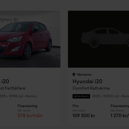
Värnamo
 i20
Hyundai i20
ect Farthållare
Comfort Rattvärme
2015
•
19198 mil
•
Bensin
2020
•
10900 mil
•
Bens
BEGAGNAD
Finansiering
Pris
Finansierin
Inkl. moms
Inkl. moms
Inkl. moms
r
578 kr/mån
109 500 kr
1 270 k