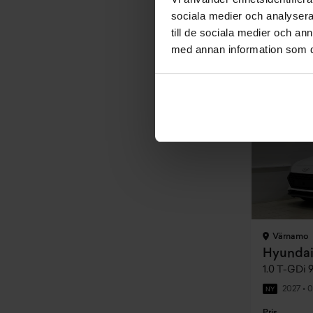
sociala medier och analysera 
Privatleasin
till de sociala medier och a
Inkl. moms
2 895 kr
med annan information som du 
Värnamo
Hyundai
1.0 T-GDi 
2027
•
0
NY