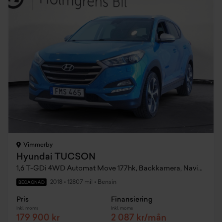
Vimmerby
Hyundai TUCSON
1,6 T-GDi 4WD Automat Move 177hk, Backkamera, Navigation, Lane Assist
2018
•
12807 mil
•
Bensin
BEGAGNAD
Pris
Finansiering
Inkl. moms
Inkl. moms
179 900 kr
2 087 kr/mån