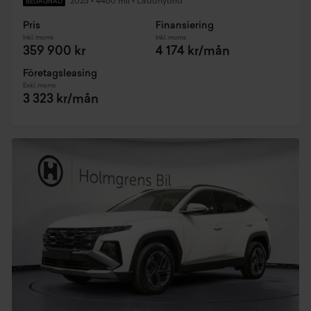
2025
•
4460 mil
•
Laddhybrid
BEGAGNAD
Pris
Finansiering
Inkl. moms
Inkl. moms
359 900 kr
4 174 kr/mån
Företagsleasing
Exkl. moms
3 323 kr/mån