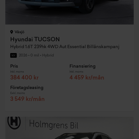
Växjö
Hyundai TUCSON
Hybrid 1.6T 239hk 4WD Aut Essential Billånskampanj
2026
•
0 mil
•
Hybrid
NY
Pris
Finansiering
Inkl. moms
Inkl. moms
384 400 kr
4 459 kr/mån
Företagsleasing
Exkl. moms
3 549 kr/mån