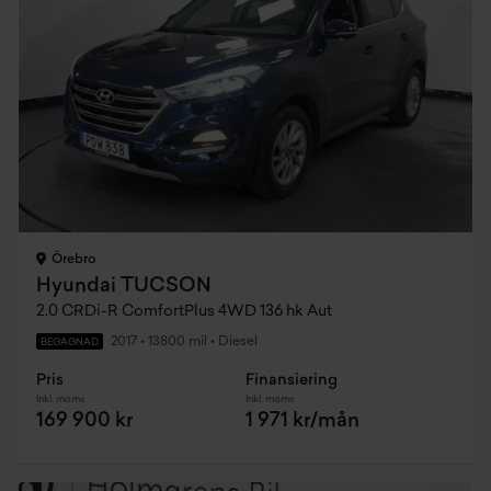
Örebro
Hyundai TUCSON
2.0 CRDi-R ComfortPlus 4WD 136 hk Aut
2017
•
13800 mil
•
Diesel
BEGAGNAD
Pris
Finansiering
Inkl. moms
Inkl. moms
169 900 kr
1 971 kr/mån