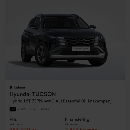
Kalmar
Hyundai TUCSON
Hybrid 1.6T 239hk 4WD Aut Essential Billånskampanj
2026
•
0 mil
•
Hybrid
NY
Pris
Finansiering
Inkl. moms
Inkl. moms