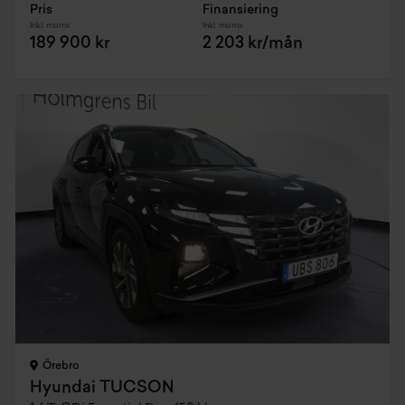
Pris
Finansiering
Inkl. moms
Inkl. moms
189 900 kr
2 203 kr/mån
Örebro
Hyundai TUCSON