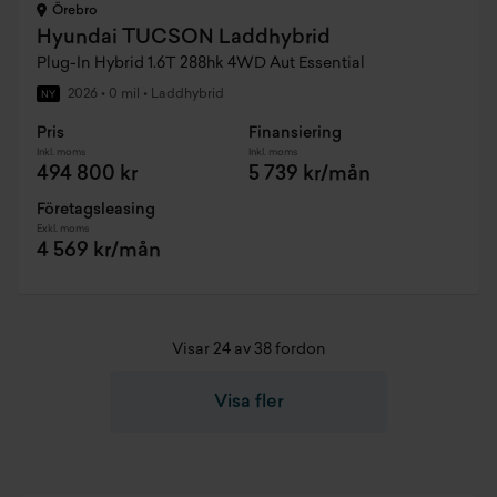
Örebro
Hyundai TUCSON Laddhybrid
Plug-In Hybrid 1.6T 288hk 4WD Aut Essential
2026
•
0 mil
•
Laddhybrid
NY
Pris
Finansiering
Inkl. moms
Inkl. moms
494 800 kr
5 739 kr/mån
Företagsleasing
Exkl. moms
4 569 kr/mån
Visar 24 av 38 fordon
Visa fler