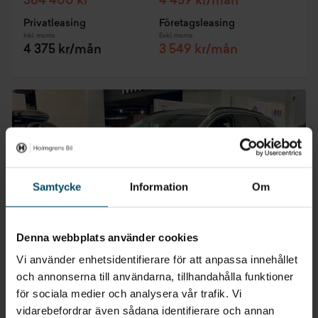
384 400 kr
4 459 kr/mån
Privatleasing
Företagsleasing
Inkl. moms
Exkl. moms
4 375 kr/mån
3 549 kr/mån
Samtycke
Information
Om
Denna webbplats använder cookies
Vi använder enhetsidentifierare för att anpassa innehållet
och annonserna till användarna, tillhandahålla funktioner
för sociala medier och analysera vår trafik. Vi
Skövde
vidarebefordrar även sådana identifierare och annan