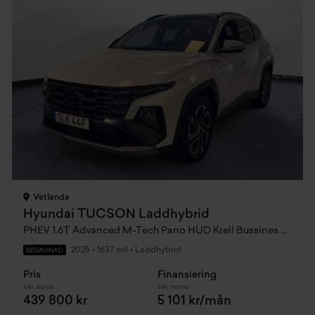
Vetlanda
Hyundai TUCSON Laddhybrid
PHEV 1.6T Advanced M-Tech Pano HUD Krell Bussines Edition AWD 252hk
2025
•
1637 mil
•
Laddhybrid
BEGAGNAD
Pris
Finansiering
Inkl. moms
Inkl. moms
439 800 kr
5 101 kr/mån