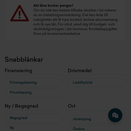
Att låna kostar pengar!
Om du inte kan betala tillbaka skulden i tid riskerar
du en betalningsanmärkning. Det kan leda till
svårigheter att få hyra bostad, teckna abonnemang
och få nya lån. För stöd, vänd dig till budget- och
skuldrådgivningen i din kommun. Kontaktuppgifter
finns på
konsumentverket.se
.
Snabblänkar
Finansiering
Drivmedel
Företagsleasing
Laddhybrid
Privatleasing
Ny / Begagnad
Ort
Begagnad
Jönköping
Ny
Örebro