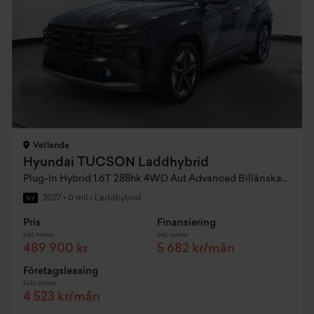
Vetlanda
Hyundai TUCSON Laddhybrid
Plug-In Hybrid 1.6T 288hk 4WD Aut Advanced Billånskampanj
2027
•
0 mil
•
Laddhybrid
NY
Pris
Finansiering
Inkl. moms
Inkl. moms
489 900 kr
5 682 kr/mån
Företagsleasing
Exkl. moms
4 523 kr/mån