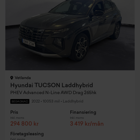
Vetlanda
Hyundai TUCSON Laddhybrid
PHEV Advanced N-Line AWD Drag 265hk
2022
•
10053 mil
•
Laddhybrid
BEGAGNAD
Pris
Finansiering
Inkl. moms
Inkl. moms
294 800 kr
3 419 kr/mån
Företagsleasing
Exkl. moms