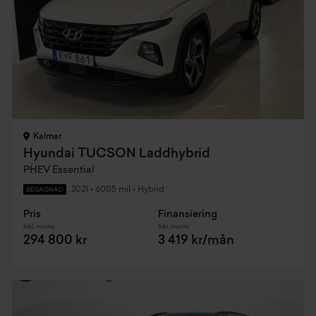
Kalmar
Hyundai TUCSON Laddhybrid
PHEV Essential
2021
•
6005 mil
•
Hybrid
BEGAGNAD
Pris
Finansiering
Inkl. moms
Inkl. moms
294 800 kr
3 419 kr/mån