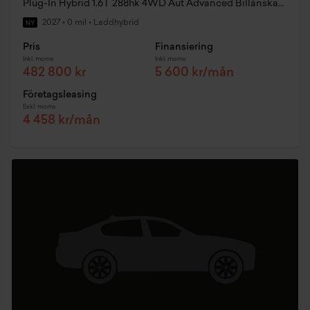
Plug-In Hybrid 1.6T 288hk 4WD Aut Advanced Billånskampanj
2027
•
0 mil
•
Laddhybrid
NY
Pris
Finansiering
Inkl. moms
Inkl. moms
482 800 kr
5 600 kr/mån
Företagsleasing
Exkl. moms
4 458 kr/mån