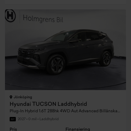
Jönköping
Hyundai TUCSON Laddhybrid
Plug-In Hybrid 1.6T 288hk 4WD Aut Advanced Billånskampanj
2027
•
0 mil
•
Laddhybrid
NY
Pris
Finansiering