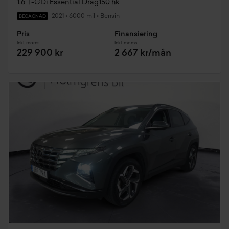
1.6 T-GDi Essential Drag150 hk
2021
•
6000 mil
•
Bensin
BEGAGNAD
Pris
Finansiering
Inkl. moms
Inkl. moms
229 900 kr
2 667 kr/mån