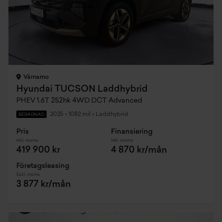
Värnamo
Hyundai TUCSON Laddhybrid
PHEV 1.6T 252hk 4WD DCT Advanced
2025
•
1082 mil
•
Laddhybrid
BEGAGNAD
Pris
Finansiering
Inkl. moms
Inkl. moms
419 900 kr
4 870 kr/mån
Företagsleasing
Exkl. moms
3 877 kr/mån