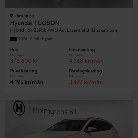
Jönköping
Hyundai TUCSON
Hybrid 1.6T 239hk 4WD Aut Essential Billånskampanj
2026
•
0 mil
•
Hybrid
NY
Pris
Finansiering
Inkl. moms
Inkl. moms
376 600 kr
4 368 kr/mån
Privatleasing
Företagsleasing
Inkl. moms
Exkl. moms
4 195 kr/mån
3 477 kr/mån