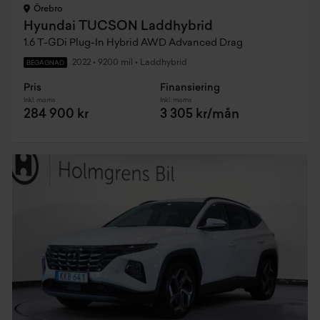
Örebro
Hyundai TUCSON Laddhybrid
1.6 T-GDi Plug-In Hybrid AWD Advanced Drag
2022
•
9200 mil
•
Laddhybrid
BEGAGNAD
Pris
Finansiering
Inkl. moms
Inkl. moms
284 900 kr
3 305 kr/mån