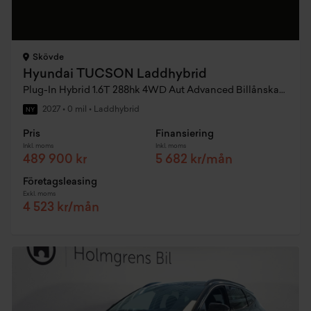
Skövde
Hyundai TUCSON Laddhybrid
Plug-In Hybrid 1.6T 288hk 4WD Aut Advanced Billånskampanj
2027
•
0 mil
•
Laddhybrid
NY
Pris
Finansiering
Inkl. moms
Inkl. moms
489 900 kr
5 682 kr/mån
Företagsleasing
Exkl. moms
4 523 kr/mån