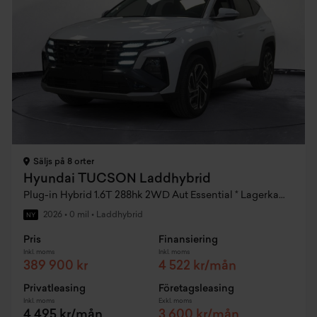
Säljs på 8 orter
Hyundai TUCSON Laddhybrid
Plug-in Hybrid 1.6T 288hk 2WD Aut Essential * Lagerkampanj MY26
2026
•
0 mil
•
Laddhybrid
NY
Pris
Finansiering
Inkl. moms
Inkl. moms
389 900 kr
4 522 kr/mån
Privatleasing
Företagsleasing
Inkl. moms
Exkl. moms
4 495 kr/mån
3 600 kr/mån