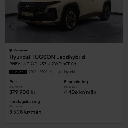
Värnamo
Hyundai TUCSON Laddhybrid
PHEV 1.6 T-GDi 252hk 2WD 6AT Ad
2025
•
2900 mil
•
Laddhybrid
BEGAGNAD
Pris
Finansiering
Inkl. moms
Inkl. moms
379 900 kr
4 406 kr/mån
Företagsleasing
Exkl. moms
3 508 kr/mån