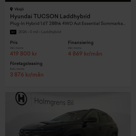
Växjö
Hyundai TUCSON Laddhybrid
Plug-In Hybrid 1.6T 288hk 4WD Aut Essential Sommarkampanj
2026
•
0 mil
•
Laddhybrid
NY
Pris
Finansiering
Inkl. moms
Inkl. moms
419 800 kr
4 869 kr/mån
Företagsleasing
Exkl. moms
3 876 kr/mån