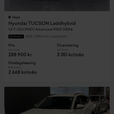
Växjö
Hyundai TUCSON Laddhybrid
1.6 T-GDi PHEV Advanced 4WD 265hk
2022
•
12764 mil
•
Laddhybrid
BEGAGNAD
Pris
Finansiering
Inkl. moms
Inkl. moms
288 900 kr
3 351 kr/mån
Företagsleasing
Exkl. moms
2 668 kr/mån