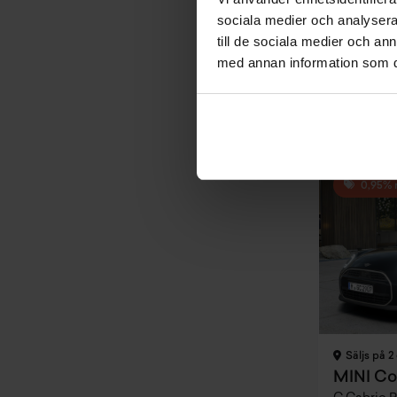
sociala medier och analysera 
Pris
till de sociala medier och a
Inkl. moms
403 600 
med annan information som du 
Privatleasin
Inkl. moms
4 250 kr
0,95% 
Säljs på 2 
MINI Co