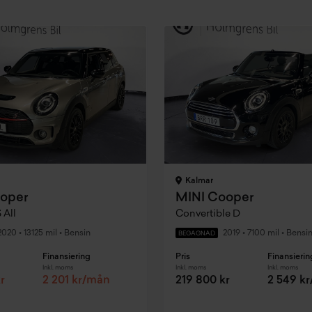
Kalmar
oper
MINI Cooper
 All
Convertible D
2020
•
13125 mil
•
Bensin
2019
•
7100 mil
•
Bensi
BEGAGNAD
Finansiering
Pris
Finansierin
Inkl. moms
Inkl. moms
Inkl. moms
r
2 201 kr/mån
219 800 kr
2 549 k