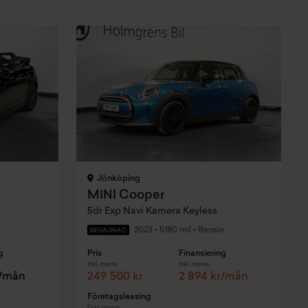
Jönköping
MINI Cooper
5dr Exp Navi Kamera Keyless
n
2023
•
5180 mil
•
Bensin
BEGAGNAD
g
Pris
Finansiering
Inkl. moms
Inkl. moms
r/mån
249 500 kr
2 894 kr/mån
Företagsleasing
Exkl. moms