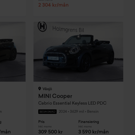
2 304 kr/mån
Växjö
MINI Cooper
Cabrio Essential Keyless LED PDC
n
2024
•
3629 mil
•
Bensin
BEGAGNAD
g
Pris
Finansiering
Inkl. moms
Inkl. moms
r/mån
309 500 kr
3 590 kr/mån