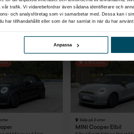
vår trafik. Vi vidarebefordrar även sådana identifierare och anna
Finansiering
Pris
Finansierin
nnons- och analysföretag som vi samarbetar med. Dessa kan i sin
Inkl. moms
Inkl. moms
Inkl. moms
kr
3 573 kr/mån
408 700 kr
3 618 k
har tillhandahållit eller som de har samlat in när du har använt 
g
Företagsleasing
Privatleasing
Företagsle
Exkl. moms
Inkl. moms
Exkl. moms
/mån
2 856 kr/mån
3 650 kr/mån
2 892 k
Anpassa
ränta
0,95% ränta
orter
Säljs på 2 orter
oper
MINI Cooper Elbil