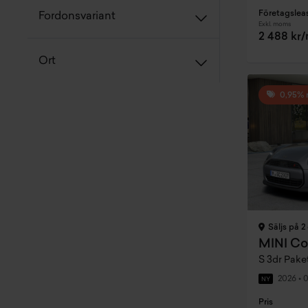
Företagslea
Fordonsvariant
Exkl. moms
2 488 kr
Ort
0,95% 
Säljs på 2 
MINI Co
S 3dr Pak
2026
•
0
NY
Pris