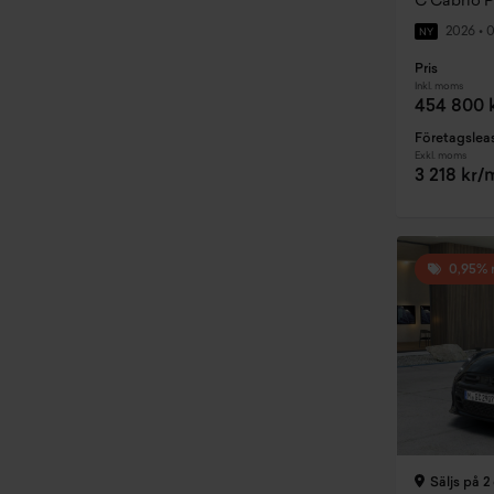
C Cabrio 
2026
•
0
NY
Pris
Inkl. moms
454 800 
Företagslea
Exkl. moms
3 218 kr
0,95% 
Säljs på 2 