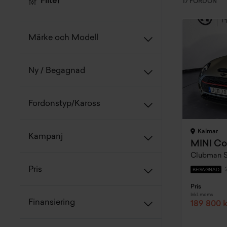
Filter
17 FORDON
Märke och Modell
Ny / Begagnad
Fordonstyp/Kaross
Kalmar
Kampanj
MINI Co
Clubman S
Pris
BEGAGNAD
Pris
Inkl. moms
Finansiering
189 800 k