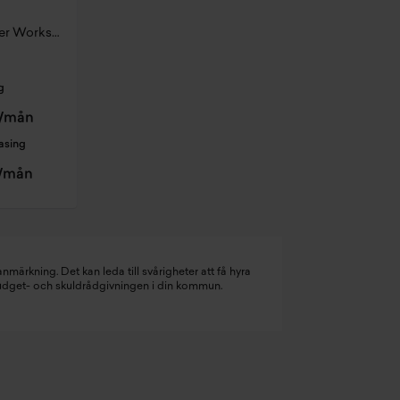
S Cabrio Paket M John Cooper Works Trim
g
r/mån
asing
r/mån
nmärkning. Det kan leda till svårigheter att få hyra
budget- och skuldrådgivningen i din kommun.