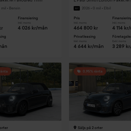
Paket M Favoured Trim
 mil
•
Bensin
2026
•
0 mil
•
Elbil
NY
Finansiering
Pris
Finansierin
Inkl. moms
Inkl. moms
Inkl. moms
kr
4 026 kr/mån
464 800 kr
4 114 kr
sing
Privatleasing
Företagsle
Inkl. moms
Exkl. moms
/mån
4 644 kr/mån
3 289 k
ränta
0,95% ränta
orter
Säljs på 2 orter