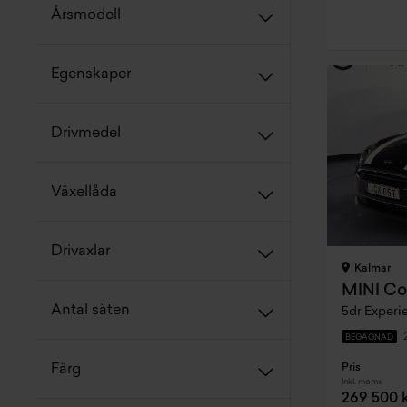
Årsmodell
Egenskaper
Drivmedel
Växellåda
Drivaxlar
Kalmar
MINI Co
Antal säten
BEGAGNAD
Pris
Färg
Inkl. moms
269 500 