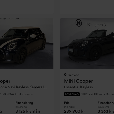
Skövde
oper
MINI Cooper
5dr Experience Navi Keyless Kamera LED Sportstolar Connected
Essential Keyless
2023
•
3540 mil
•
Bensin
2023
•
2800 mil
•
Bensi
BEGAGNAD
Finansiering
Pris
Finansierin
Inkl. moms
Inkl. moms
Inkl. moms
kr
3 126 kr/mån
289 900 kr
3 363 k