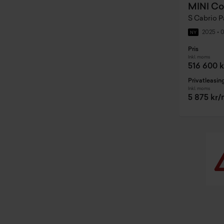
MINI Co
2025
•
0
NY
Pris
Inkl. moms
516 600 k
Privatleasin
Inkl. moms
5 875 kr