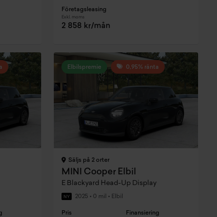
Företagsleasing
Exkl. moms
2 858 kr/mån
a
Elbilspremie
0,95% ränta
Säljs på 2 orter
MINI Cooper Elbil
E Blackyard Head-Up Display
2025
•
0 mil
•
Elbil
NY
g
Pris
Finansiering