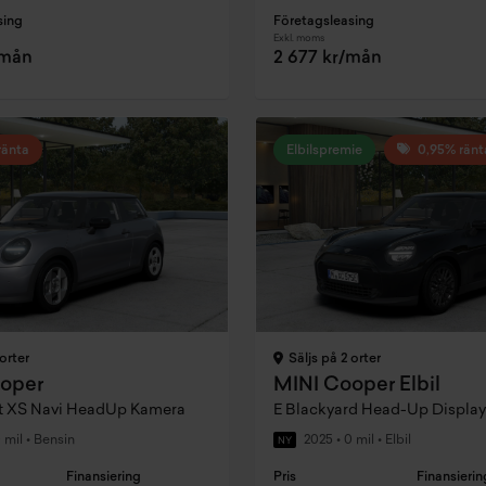
sing
Företagsleasing
Exkl. moms
/mån
2 677 kr/mån
ränta
Elbilspremie
0,95% ränt
orter
Säljs på 2 orter
oper
MINI Cooper Elbil
et XS Navi HeadUp Kamera
E Blackyard Head-Up Display
 mil
•
Bensin
2025
•
0 mil
•
Elbil
NY
Finansiering
Pris
Finansierin