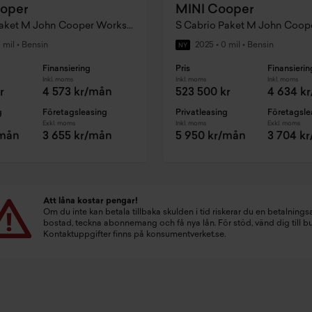
oper
MINI Cooper
S Cabrio Paket M John Cooper Works Trim
 mil
•
Bensin
2025
•
0 mil
•
Bensin
NY
Finansiering
Pris
Finansierin
Inkl. moms
Inkl. moms
Inkl. moms
r
4 573 kr/mån
523 500 kr
4 634 k
g
Företagsleasing
Privatleasing
Företagsle
Exkl. moms
Inkl. moms
Exkl. moms
/mån
3 655 kr/mån
5 950 kr/mån
3 704 k
Att låna kostar pengar!
Om du inte kan betala tillbaka skulden i tid riskerar du en betalningsa
bostad, teckna abonnemang och få nya lån. För stöd, vänd dig till 
Kontaktuppgifter finns på
konsumentverket.se
.