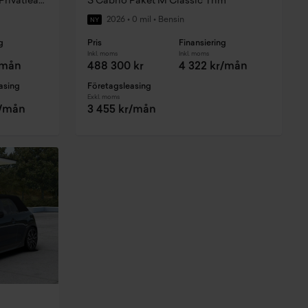
E Paul Smith Edition Paket M Privatleasing fr. 4644:- / mån
S Cabrio Paket M Classic Trim
2026
•
0 mil
•
Bensin
NY
g
Pris
Finansiering
Inkl. moms
Inkl. moms
/mån
488 300 kr
4 322 kr/mån
asing
Företagsleasing
Exkl. moms
r/mån
3 455 kr/mån